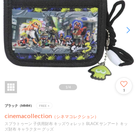
1
/
4
1
ブラック（MMM）
FREE
×
cinemacollection
（シネマコレクション）
スプラトゥーン 子供用財布 キッズウォレット BLACK サンアート キッ
ズ財布 キャラクター グッズ