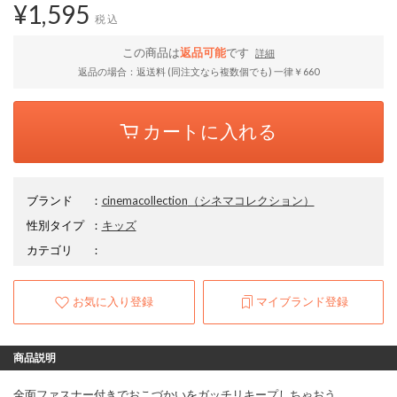
¥1,595
税込
この商品は
返品可能
です
詳細
返品の場合：返送料 (同注文なら複数個でも) 一律￥660
カートに入れる
ブランド
：
cinemacollection
（シネマコレクション）
性別タイプ
：
キッズ
カテゴリ
：
お気に入り登録
マイブランド登録
商品説明
全面ファスナー付きでおこづかいをガッチリキープしちゃおう