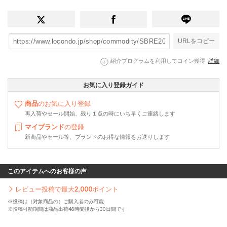
URLをコピー
紹介プログラムを利用してコイン獲得
詳細
お気に入り登録ガイド
商品
のお気に入り登録
再入荷やセール開始、残り１点の時にいち早くご連絡します
マイブランド
の登録
新商品やセール等、ブランドのお得な情報をお送りします
このアイテムへのお客様の声
レビュー投稿で最大
2,000
ポイント
※投稿は（対象商品の）ご購入者のみ可能
※投稿可能期間は商品出荷48時間後から30日間です