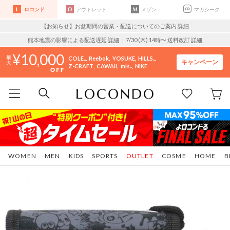
ロコンド
アウトレット
メゾン
マガシーク
【お知らせ】お盆期間の営業・配送についてのご案内
詳細
熊本地震の影響による配送遅延
詳細
｜7/30 (木) 14時〜 送料改訂
詳細
10,000
COLE..
Reebok
YOSUKE
HILLS..
キャンペーン
Z-CRAFT
CAWAII
mis..
NIKE
WOMEN
MEN
KIDS
SPORTS
OUTLET
COSME
HOME
B