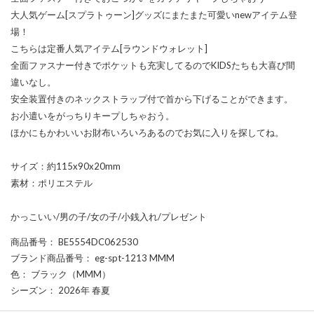
大人気ゲーム[スプラトゥーン]グッズにまたまた可愛いnewアイテム登
場！
こちらは定番人気アイテム[ラウンドウォレット]
全面ファスナー付きでポケットも充実してるのでKIDSたちも大喜び間
違いなし。
安全装置付きのネックストラップ付で首から下げることができます。
お小遣いをがっちりキープしちゃおう。
ほかにもかわいいお財布いろいろあるのでお気に入りを探してね。
サイズ：約115x90x20mm
素材：ポリエステル
かっこいい/男の子/女の子/小銭入れ/プレゼント
商品番号
： BE5554DC062530
ブランド商品番号
： eg-spt-1213 MMM
色
： ブラック（MMM）
シーズン
： 2026年 春夏