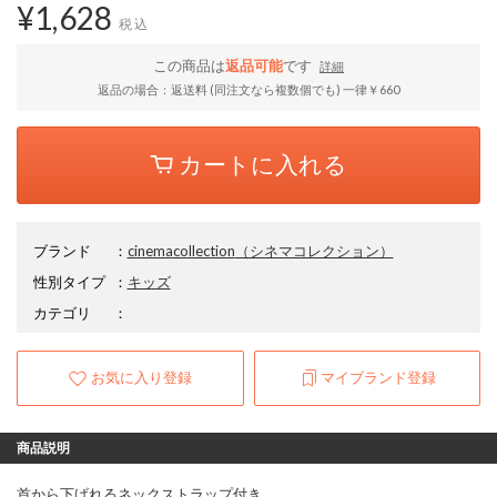
¥1,628
税込
この商品は
返品可能
です
詳細
返品の場合：返送料 (同注文なら複数個でも) 一律￥660
カートに入れる
ブランド
：
cinemacollection
（シネマコレクション）
性別タイプ
：
キッズ
カテゴリ
：
お気に入り登録
マイブランド登録
商品説明
首から下げれるネックストラップ付き