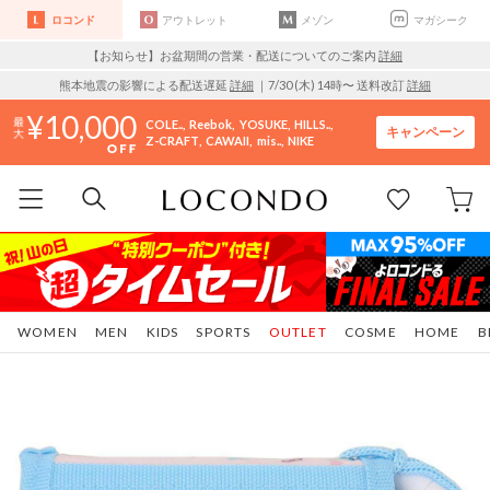
ロコンド
アウトレット
メゾン
マガシーク
【お知らせ】お盆期間の営業・配送についてのご案内
詳細
熊本地震の影響による配送遅延
詳細
｜7/30 (木) 14時〜 送料改訂
詳細
10,000
COLE..
Reebok
YOSUKE
HILLS..
キャンペーン
Z-CRAFT
CAWAII
mis..
NIKE
WOMEN
MEN
KIDS
SPORTS
OUTLET
COSME
HOME
B