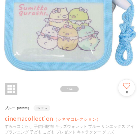
1
/
4
0
ブルー（MMM）
FREE
○
cinemacollection
（シネマコレクション）
すみっコぐらし 子供用財布 キッズウォレット ブルー サンエックス アイ
プランニング 子ども こども プレゼント キャラクター グッズ