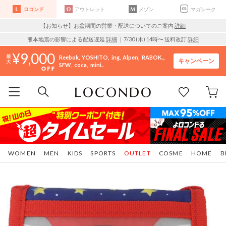
ロコンド
アウトレット
メゾン
マガシーク
【お知らせ】お盆期間の営業・配送についてのご案内
詳細
熊本地震の影響による配送遅延
詳細
｜7/30 (木) 14時〜 送料改訂
詳細
9,000
Reebok
YOSHITO
ing
Alpen
RABOK..
キャンペーン
SFW
coca
mini..
WOMEN
MEN
KIDS
SPORTS
OUTLET
COSME
HOME
B