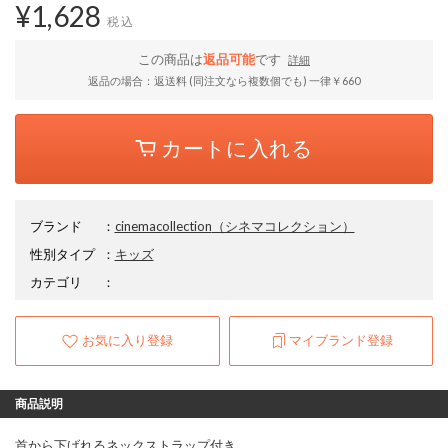
¥1,628
税込
この商品は
返品可能
です
詳細
返品の場合：返送料 (同注文なら複数個でも) 一律￥660
カートに入れる
ブランド
：
cinemacollection
（シネマコレクション）
性別タイプ
：
キッズ
カテゴリ
：
お気に入り登録
マイブランド登録
商品説明
首から下げれるネックストラップ付き