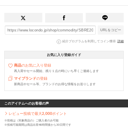
URLをコピー
紹介プログラムを利用してコイン獲得
詳細
お気に入り登録ガイド
商品
のお気に入り登録
再入荷やセール開始、残り１点の時にいち早くご連絡します
マイブランド
の登録
新商品やセール等、ブランドのお得な情報をお送りします
このアイテムへのお客様の声
レビュー投稿で最大
2,000
ポイント
※投稿は（対象商品の）ご購入者のみ可能
※投稿可能期間は商品出荷48時間後から30日間です