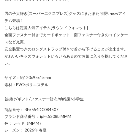
男の子大好き[スーパーエクスプレス]グッズにまたまた可愛いnewアイ
テム登場！
こちらは定番人気アイテム[ラウンドウォレット]
全面ファスナー付きでカードポケット、面ファスナー付きのコインケー
スなど充実。
安全装置つきのロングストラップ付きで首から下げることが出来ます。
かわいいキッズウォレットいろいろあるのでお気に入りを探してくださ
い。
サイズ：約120x95x15mm
素材：PVC/ポリエステル
首掛け/ギフト/ファスナー財布/幼稚園/小学生
商品番号
： BE5554DC084507
ブランド商品番号
： ipl-k5208b MMM
色
： レッド（MMM）
シーズン
： 2026年 春夏