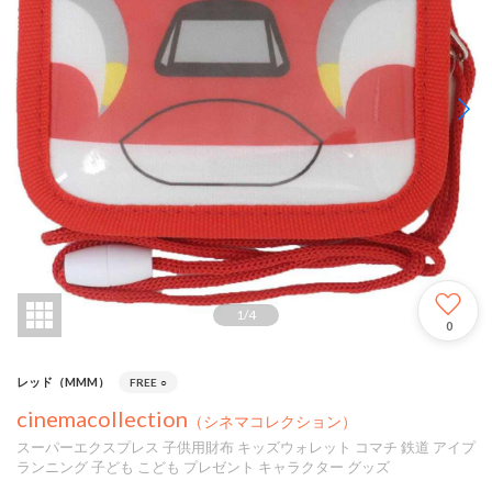
1
/
4
0
レッド（MMM）
FREE
○
cinemacollection
（シネマコレクション）
スーパーエクスプレス 子供用財布 キッズウォレット コマチ 鉄道 アイプ
ランニング 子ども こども プレゼント キャラクター グッズ