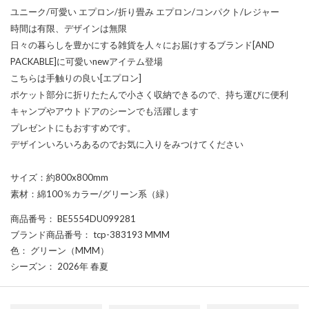
ユニーク/可愛い エプロン/折り畳み エプロン/コンパクト/レジャー
時間は有限、デザインは無限
日々の暮らしを豊かにする雑貨を人々にお届けするブランド[AND
PACKABLE]に可愛いnewアイテム登場
こちらは手触りの良い[エプロン]
ポケット部分に折りたたんで小さく収納できるので、持ち運びに便利
キャンプやアウトドアのシーンでも活躍します
プレゼントにもおすすめです。
デザインいろいろあるのでお気に入りをみつけてください
サイズ：約800x800mm
素材：綿100％カラー/グリーン系（緑）
商品番号
： BE5554DU099281
ブランド商品番号
： tcp-383193 MMM
色
： グリーン（MMM）
シーズン
： 2026年 春夏