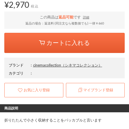
¥2,970
税込
この商品は
返品可能
です
詳細
返品の場合：返送料 (同注文なら複数個でも) 一律￥660
カートに入れる
ブランド
：
cinemacollection
（シネマコレクション）
カテゴリ
：
お気に入り登録
マイブランド登録
商品説明
折りたたんで小さく収納することをパッカブルと言います