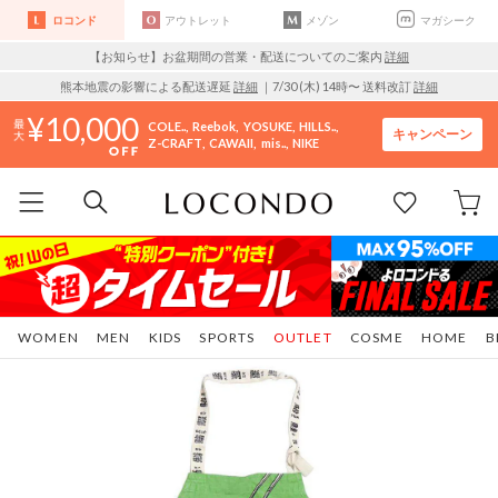
ロコンド
アウトレット
メゾン
マガシーク
【お知らせ】お盆期間の営業・配送についてのご案内
詳細
熊本地震の影響による配送遅延
詳細
｜7/30 (木) 14時〜 送料改訂
詳細
10,000
COLE..
Reebok
YOSUKE
HILLS..
キャンペーン
Z-CRAFT
CAWAII
mis..
NIKE
WOMEN
MEN
KIDS
SPORTS
OUTLET
COSME
HOME
B