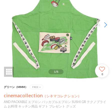
1
/
8
0
グリーン（MMM）
FREE
×
cinemacollection
（シネマコレクション）
AND PACKABLE エプロン パッカブルエプロン SUSHI GR テクノプライ
ム お料理 キッチン用品 ギフト プレゼント グッズ