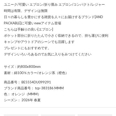
ユニーク/可愛い エプロン/折り畳み エプロン/コンパクト/レジャー
時間は有限、デザインは無限
日々の暮らしを豊かにする雑貨を人々にお届けするブランド[AND
PACKABLE]に可愛いnewアイテム登場
こちらは手触りの良い[エプロン]
ポケット部分に折りたたんで小さく収納できるので、持ち運びに便利
キャンプやアウトドアのシーンでも活躍します
プレゼントにもおすすめです。
デザインいろいろあるのでお気に入りをみつけてください
サイズ：約800x800mm
素材：綿100％カラー/オレンジ系（橙色）
商品番号
： BE5554DU099291
ブランド商品番号
： tcp-383186 MMM
色
： オレンジ（MMM）
シーズン
： 2026年 春夏