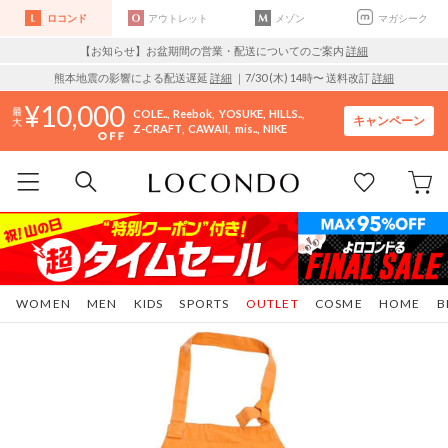
ロコンド
アウトレット
メゾン
マガシーク
【お知らせ】お盆期間の営業・配送についてのご案内
詳細
熊本地震の影響による配送遅延
詳細
｜7/30 (木) 14時〜 送料改訂
詳細
10,000
COLE..
Reebok
YOSUKE
HILLS..
キャンペーン
Z-CRAFT
CAWAII
mis..
NIKE
WOMEN
MEN
KIDS
SPORTS
OUTLET
COSME
HOME
B