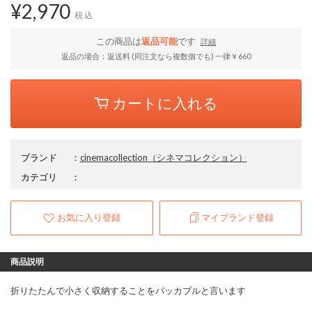
¥2,970
税込
この商品は
返品可能
です
詳細
返品の場合：返送料 (同注文なら複数個でも) 一律￥660
カートに入れる
ブランド
：
cinemacollection
（シネマコレクション）
カテゴリ
：
お気に入り登録
マイブランド登録
商品説明
折りたたんで小さく収納することをパッカブルと言います