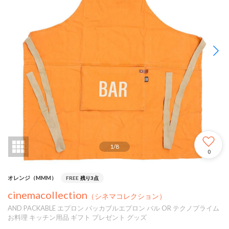
1
/
8
0
オレンジ（MMM）
FREE
残り3点
cinemacollection
（シネマコレクション）
AND PACKABLE エプロン パッカブルエプロン バル OR テクノプライム
お料理 キッチン用品 ギフト プレゼント グッズ