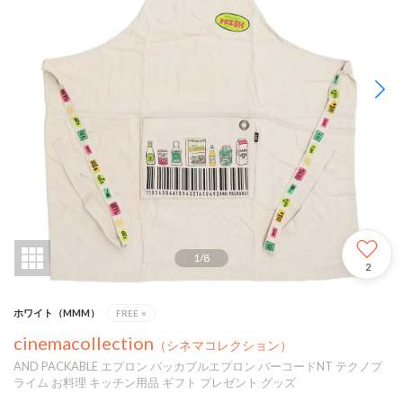
1
/
8
2
ホワイト（MMM）
FREE
×
cinemacollection
（シネマコレクション）
AND PACKABLE エプロン パッカブルエプロン バーコードNT テクノプ
ライム お料理 キッチン用品 ギフト プレゼント グッズ