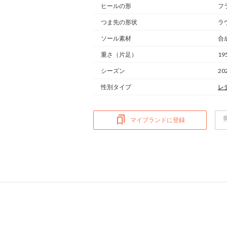
ヒールの形
フ
つま先の形状
ラ
ソール素材
合
重さ
（片足）
19
シーズン
20
性別タイプ
レ
マイブランドに登録