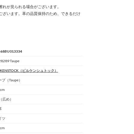
擦れが見られる場合がございます。
ございます。革の品質保持のため、できるだけ
368BU013334
28289 Taupe
RKENSTOCK
（ビルケンシュトック）
ープ（Taupe）
0cm
E（広め）
革
イツ
0cm