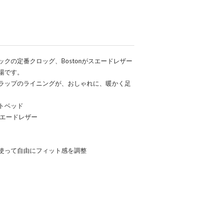
クの定番クロッグ、Bostonがスエードレザー
場です。
ラップのライニングが、おしゃれに、暖かく足
トベッド
スエードレザー
使って自由にフィット感を調整