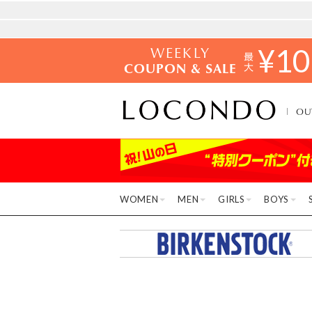
WEEKLY
¥
10
COUPON & SALE
OU
WOMEN
MEN
GIRLS
BOYS