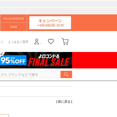
HILLS AVENUE
キャンペーン
8月10日(月)
NIKE
イド
よくあるご質問
[ 前に戻る ]