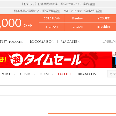
【お知らせ】お盆期間の営業・配送についてのご案内
詳細
熊本地震の影響による配送遅延
詳細
｜7/30 (木) 14時〜 送料改訂
詳細
,000
COLE HAAN
Reebok
YOSUKE
OFF
Z-CRAFT
CAWAII
mischief
TLET
LOCOMAISON
MAGASEEK
(LOCOLET)
ご利用ガ
SPORTS
COSME
HOME
OUTLET
BRAND LIST