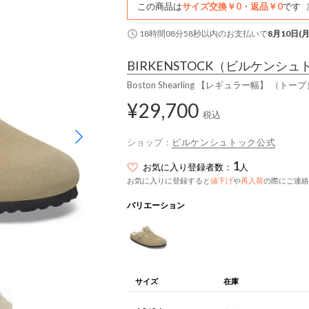
この商品は
サイズ交換￥0・返品￥0
です
18時間08分57秒
以内
のお支払いで
8月10日(月
BIRKENSTOCK
（ビルケンシュ
Boston Shearling 【レギュラー幅】 （トー
¥29,700
税込
ショップ：
ビルケンシュトック公式
1
お気に入り登録者数：
人
お気に入りに登録すると
値下げ
や
再入荷
の際にご連絡
バリエーション
サイズ
在庫