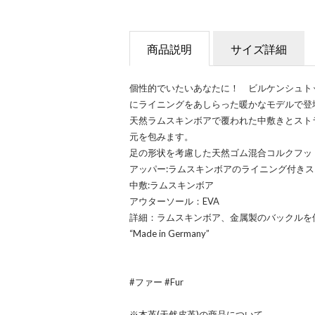
商品説明
サイズ詳細
個性的でいたいあなたに！ ビルケンシュトッ
にライニングをあしらった暖かなモデルで登
天然ラムスキンボアで覆われた中敷きとスト
元を包みます。
足の形状を考慮した天然ゴム混合コルクフッ
アッパー:ラムスキンボアのライニング付き
中敷:ラムスキンボア
アウターソール：EVA
詳細：ラムスキンボア、金属製のバックルを
“Made in Germany”
#ファー #Fur
※本革(天然皮革)の商品について