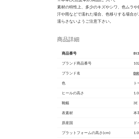
素材の特性上、多少のキズやシワ、色ムラや
汗や雨などで濡れた場合、色移りする場合が
濡らさないようご注意下さい。
商品詳細
商品番号
BI
ブランド商品番号
10
ブランド名
BI
色
ト
ヒールの高さ
1.
靴幅
3
表素材
本
原産国
ド
プラットフォームの高さ(cm)
1.