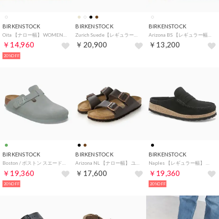
BIRKENSTOCK
BIRKENSTOCK
BIRKENSTOCK
Oita 【ナロー幅】 WOMEN （モダンスエードアンティークホワイト）
Zurich Suede【レギュラー幅】ユニセックス （トープ）
Arizona BS 【レギュラー幅】 UNISEX （ホワイト）
￥14,960
￥20,900
￥13,200
20%OFF
BIRKENSTOCK
BIRKENSTOCK
BIRKENSTOCK
Boston / ボストン スエードレザー 【ナロー幅】 UNISEX （ピュアセージ）
Arizona NL 【ナロー幅】 ユニセックス （ダークブラウン）
Naples 【レギュラー幅】 （ブラック）
￥19,360
￥17,600
￥19,360
20%OFF
20%OFF