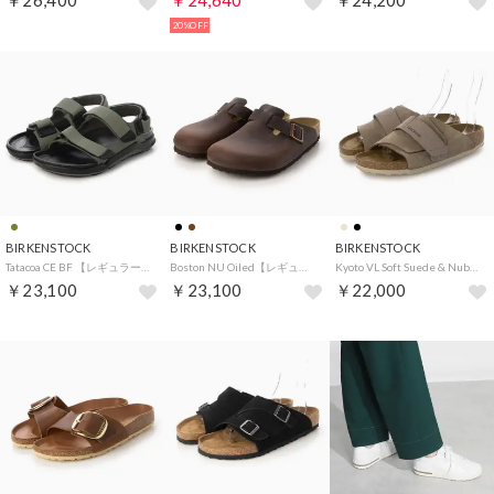
￥26,400
￥24,640
￥24,200
20%OFF
BIRKENSTOCK
BIRKENSTOCK
BIRKENSTOCK
Tatacoa CE BF 【レギュラー幅】 メンズ （カーキ）
Boston NU Oiled【レギュラー幅】 （ハバナ）
Kyoto VL Soft Suede & Nubuck【ナロー幅】 （トープ）
￥23,100
￥23,100
￥22,000