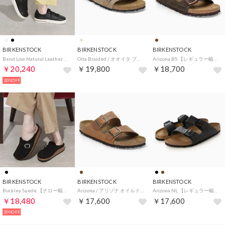
BIRKENSTOCK
BIRKENSTOCK
BIRKENSTOCK
Bend Low Natural Leather 【ナロー幅】 ユニセックス （ブラック）
Oita Braided / オオイタ ブレイデッド スエードレザー 【ナロー幅】 WOMEN （トープ）
Arizona BS 【レギュラー幅】 UNISEX （モカ）
￥20,240
￥19,800
￥18,700
20%OFF
BIRKENSTOCK
BIRKENSTOCK
BIRKENSTOCK
Buckley Suede 【ナロー幅】 レディース （ブラック）
Arizona / アリゾナ オイルドレザー 【ナロー幅】 UNISEX （コニャック）
Arizona NL 【レギュラー幅】 ユニセックス （ブラック）
￥18,480
￥17,600
￥17,600
20%OFF