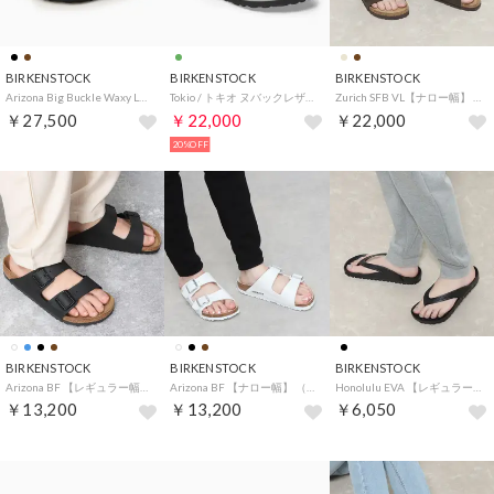
BIRKENSTOCK
BIRKENSTOCK
BIRKENSTOCK
Arizona Big Buckle Waxy Leather HEX【ナロー幅】レディース （ブラック）
Tokio / トキオ ヌバックレザー 【ナロー幅】 WOMEN （ピュアセージ）
Zurich SFB VL【ナロー幅】 （モカ）
￥27,500
￥22,000
￥22,000
20%OFF
BIRKENSTOCK
BIRKENSTOCK
BIRKENSTOCK
Arizona BF 【レギュラー幅】 （ブラック）
Arizona BF 【ナロー幅】 （ホワイト）
Honolulu EVA 【レギュラー幅】 （ブラック）
￥13,200
￥13,200
￥6,050