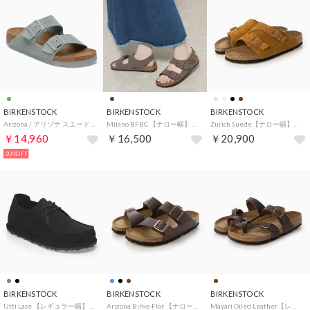
BIRKENSTOCK
BIRKENSTOCK
BIRKENSTOCK
Arizona / アリゾナ スエードレザー 【ナロー幅】 UNISEX （ピュアセージ）
Milano BFBC 【ナロー幅】 （モカ）
Zurich Suede【ナロー幅】ユニセックス （ミンク）
￥14,960
￥16,500
￥20,900
20%OFF
BIRKENSTOCK
BIRKENSTOCK
BIRKENSTOCK
Utti Lace 【レギュラー幅】 （ブラック）
Arizona Birko-Flor 【ナロー幅】 ユニセックス （ダークブラウン）
Mayari Oiled Leather【レギュラー幅】ユニセックス （ハバナ）