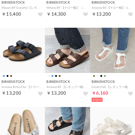
BIRKENSTOCK
BIRKENSTOCK
BIRKENSTOCK
Mayari BF Graceful【レギュラー幅】 （グレイスフル トープ）
Milano BF 【ナロー幅】 （ダークブラウン）
Arizona BS 【ナロー幅】 UNISEX （ホワイト）
￥15,400
￥14,300
￥13,200
BIRKENSTOCK
BIRKENSTOCK
BIRKENSTOCK
Arizona Birko-Flor 【ナロー幅】 ユニセックス （ブルー）
Arizona BF 【レギュラー幅】 （ダークブラウン）
Gizeh EVA 【レギュラー幅】 （ホワイト）
￥13,200
￥13,200
￥6,160
20%OFF