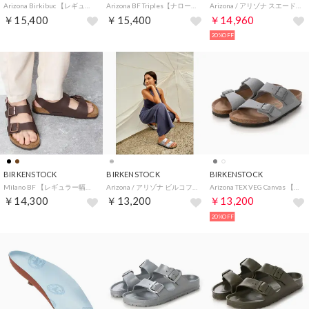
Arizona Birkibuc 【レギュラー幅】 ユニセックス （モカ）
Arizona BF Triples【ナロー幅】 （ブラック）
Arizona / アリゾナ スエードレザー 【レギュラー幅】 UNISEX （ピュアセージ）
￥15,400
￥15,400
￥14,960
20%OFF
BIRKENSTOCK
BIRKENSTOCK
BIRKENSTOCK
Milano BF 【レギュラー幅】 （ダークブラウン）
Arizona / アリゾナ ビルコフロー 【ナロー幅】 WOMEN （シルバー）
Arizona TEX VEG Canvas 【ナロー幅】 （ストーンコイン）
￥14,300
￥13,200
￥13,200
20%OFF