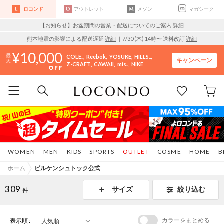
ロコンド
アウトレット
メゾン
マガシーク
【お知らせ】お盆期間の営業・配送についてのご案内
詳細
熊本地震の影響による配送遅延
詳細
｜7/30 (木) 14時〜 送料改訂
詳細
10,000
COLE..
Reebok
YOSUKE
HILLS..
キャンペーン
Z-CRAFT
CAWAII
mis..
NIKE
WOMEN
MEN
KIDS
SPORTS
OUTLET
COSME
HOME
B
ホーム
ビルケンシュトック公式
309
サイズ
絞り込む
件
カラーをまとめる
表示順 :