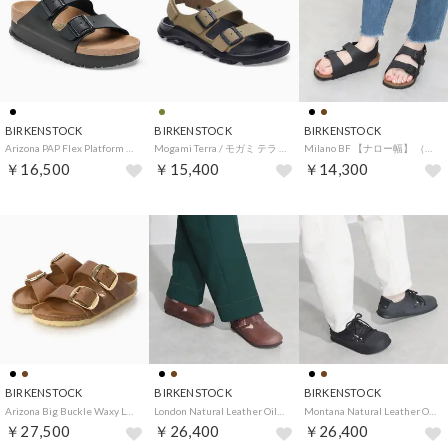
BIRKENSTOCK
BIRKENSTOCK
BIRKENSTOCK
Arizona PAP Flex Platform 【ナロー幅】 WOMEN （ブラック）
Mogami Terra / モガミ テラ ビルコフロー 【レギュラー幅】 UNISEX （フェイディッド カーキ）
Milano BF 【ナロー幅】 （ブラック）
￥16,500
￥15,400
￥14,300
BIRKENSTOCK
BIRKENSTOCK
BIRKENSTOCK
Arizona Big Buckle Waxy Leather HEX【ナロー幅】 レディース （コニャック）
London Natural Leather Oiled 【ナロー幅】 ユニセックス （ハバナ）
Montana Natural Leather Oiled 【ナロー幅】 ユニセックス （ブラック）
￥27,500
￥26,400
￥26,400