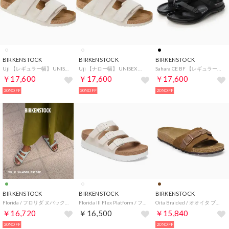
BIRKENSTOCK
BIRKENSTOCK
BIRKENSTOCK
Uji 【レギュラー幅】 UNISEX （アンティークホワイト）
Uji 【ナロー幅】 UNISEX （アンティークホワイト）
Sahara CE BF 【レギュラー幅】 レディース （ブラック）
￥17,600
￥17,600
￥17,600
20%OFF
20%OFF
20%OFF
BIRKENSTOCK
BIRKENSTOCK
BIRKENSTOCK
Florida / フロリダ ヌバックレザー 【ナロー幅】 WOMEN （ピュアセージ）
Florida III Flex Platform / フロリダ III フレックス プラットフォーム ビルコフロー 【ナロー幅】 WOMEN （エッグシェル）
Oita Braided / オオイタ ブレイデッド スエードレザー 【ナロー幅】 WOMEN （ミンク）
￥16,720
￥16,500
￥15,840
20%OFF
20%OFF