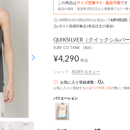
この商品は
サイズ交換￥0・返品可能
です
返品の場合：返送料 (同注文なら複数個でも) 一律￥
2時間32分20秒
以内
のお支払いで
8月9日(日)
ポスト投函対象品 (単品注文の場合)
QUIKSILVER
（クイックシルバー
SURF CO TANK （BLK）
¥4,290
税込
ショップ：
ROXY ロキシー
0
お気に入り登録者数：
人
お気に入りに登録すると
値下げ
や
再入荷
の際にご連絡
バリエーション