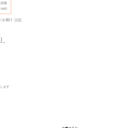
詳細
660
にお届け
詳細
）
します