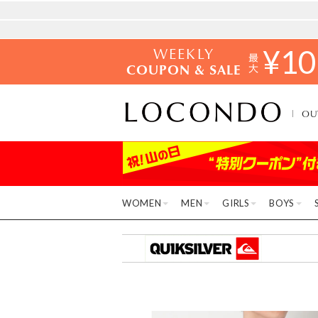
WEEKLY
¥
10
COUPON & SALE
OU
WOMEN
MEN
GIRLS
BOYS