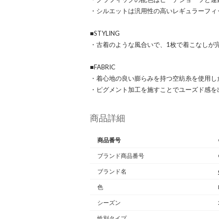
・シルエットは汎用性の高いレギュラーフィ
■STYLING
・古着のような風合いで、1枚で着こなしが
■FABRIC
・着心地の良い膨らみを持つ空紡糸を使用し
・ピグメント加工を施すことでユーズド感を
商品詳細
商品番号
ブランド商品番号
ブランド名
色
シーズン
性別タイプ