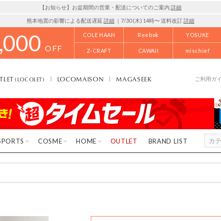
【お知らせ】お盆期間の営業・配送についてのご案内
詳細
熊本地震の影響による配送遅延
詳細
｜7/30 (木) 14時〜 送料改訂
詳細
,000
COLE HAAN
Reebok
YOSUKE
OFF
Z-CRAFT
CAWAII
mischief
TLET
LOCOMAISON
MAGASEEK
(LOCOLET)
ご利用ガ
SPORTS
COSME
HOME
OUTLET
BRAND LIST