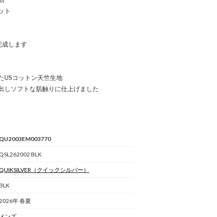
ット
完成します
たUSコットン天竺生地
出しソフトな肌触りに仕上げました
QU2003EM003770
QSL262002 BLK
QUIKSILVER
（クイックシルバー）
BLK
2026年 春夏
メンズ