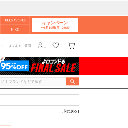
HILLS AVENUE
キャンペーン
8月10日(月)
NIKE
イド
よくあるご質問
[ 前に戻る ]