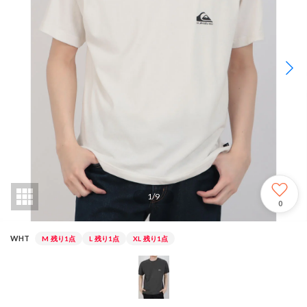
1
/
9
0
WHT
M
残り1点
L
残り1点
XL
残り1点