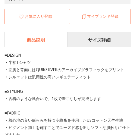
お気に入り登録
マイブランド登録
商品説明
サイズ詳細
■DESIGN
・半袖Tシャツ
・左胸と背面にはQUIKSILVERのアーカイブグラフィックをプリント
・シルエットは汎用性の高いレギュラーフィット
■STYLING
・古着のような風合いで、1枚で着こなしが完成します
■FABRIC
・着心地の良い膨らみを持つ空紡糸を使用したUSコットン天竺生地
・ピグメント加工を施すことでユーズド感を出しソフトな肌触りに仕上
げました