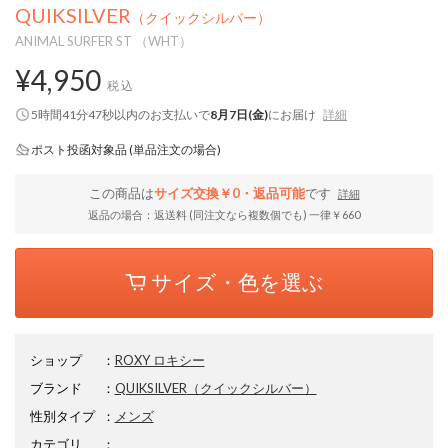
QUIKSILVER
（クイックシルバー）
ANIMAL SURFER ST （WHT）
¥4,950
税込
5時間41分46秒
以内
のお支払いで
8月7日(金)
にお届け
詳細
ポスト投函対象品 (単品注文の場合)
この商品は
サイズ交換￥0・返品可能
です
詳細
返品の場合：返送料 (同注文なら複数個でも) 一律￥660
サイズ・色を選ぶ
ショップ
：
ROXY ロキシー
ブランド
：
QUIKSILVER
（クイックシルバー）
性別タイプ
：
メンズ
カテゴリ
：