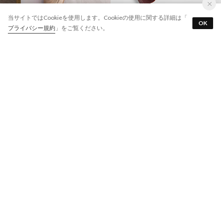
サイズ交換￥0・返品￥0
当サイトではCookieを使用します。Cookieの使用に関する詳細は「
OK
アプリを使う
最短翌日お届け
プライバシー規約
」をご覧ください。
7万