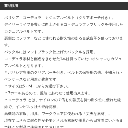
商品説明
ポリシア コーデュラ カジュアルベルト（クリアポーチ付き）。
デイリーライフを豊かに向上させるコ－デュラファブリックを使用した
カジュアルベルトです。
裏側にはソファーなどに使われる耐久性のある合成皮革を使っておりま
す。
バックルにはマットブラック仕上げのバックルを採用。
コ－デュラ素材と配色をきかせた1本は持っていたいオシャレなカジュ
アルベルトとなります。
＊ポリシア専用のクリアポーチ付き、ベルトの保管用の他、小物入れ・
ペンケースなど用途が豊富です
＊サイズはS・M・Lからお選び下さい。
＊7ホールあるので、服装にあわせて使用出来ます。
＊コーデュラ-とは、ナイロンの７倍もの強度を持つ耐久性に優れた繊
維で、インビスタ社の登録商標。
高機能の衣服、用具、ワークウェアに使われる「丈夫な素材」。
現在ではさらに耐久性が必要とされる衣服や用具から日常着にいたるま
で様々な製品に使用されております。