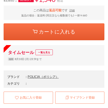
¥3,850
税込
この商品は
返品可能
です
詳細
返品の場合：返送料 (同注文なら複数個でも) 一律￥660
カートに入れる
タイムセール
一覧を見る
8月10日 (月) 23:59まで
期間
ブランド
：
POLICIA
（ポリシア）
カテゴリ
：
お気に入り登録
マイブランド登録