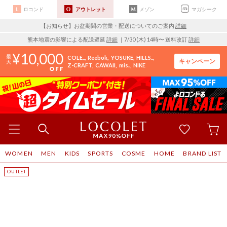
ロコンド
アウトレット
メゾン
マガシーク
【お知らせ】お盆期間の営業・配送についてのご案内
詳細
熊本地震の影響による配送遅延
詳細
｜7/30 (木) 14時〜 送料改訂
詳細
10,000
COLE..
Reebok
YOSUKE
HILLS..
キャンペーン
Z-CRAFT
CAWAII
mis..
NIKE
WOMEN
MEN
KIDS
SPORTS
COSME
HOME
BRAND LIST