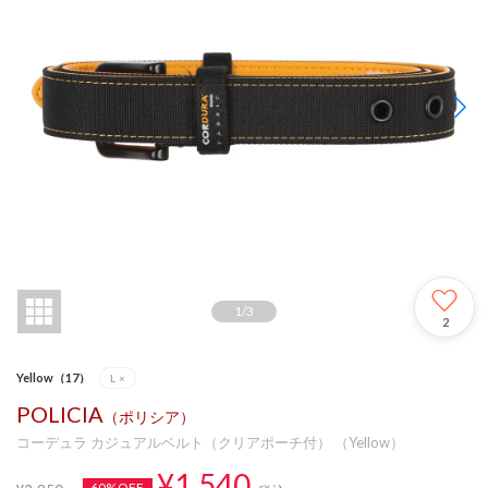
1
/
3
2
Yellow（17）
L
×
POLICIA
（ポリシア）
コーデュラ カジュアルベルト（クリアポーチ付） （Yellow）
¥1,540
60%OFF