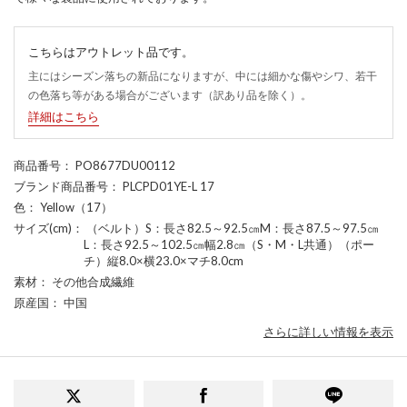
こちらはアウトレット品です。
主にはシーズン落ちの新品になりますが、中には細かな傷やシワ、若干
の色落ち等がある場合がございます（訳あり品を除く）。
詳細はこちら
商品番号
： PO8677DU00112
ブランド商品番号
： PLCPD01YE-L 17
色
： Yellow（17）
サイズ(cm)
： （ベルト）S：長さ82.5～92.5㎝M：長さ87.5～97.5㎝
L：長さ92.5～102.5㎝幅2.8㎝（S・M・L共通）（ポー
チ）縦8.0×横23.0×マチ8.0cm
素材
： その他合成繊維
原産国
： 中国
さらに詳しい情報を表示