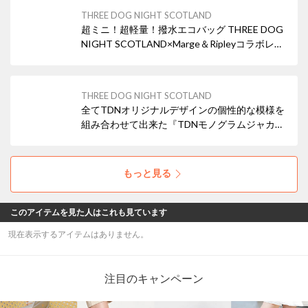
THREE DOG NIGHT SCOTLAND
超ミニ！超軽量！撥水エコバッグ THREE DOG
NIGHT SCOTLAND×Marge＆Ripleyコラボレー
ションエコバッグ
THREE DOG NIGHT SCOTLAND
全てTDNオリジナルデザインの個性的な模様を
組み合わせて出来た『TDNモノグラムジャカー
ドファブリック』程よい艶感があり、まろやか
な手触りのジャガード生地で、しっかりと撥水
加工も施されております。エレガントの雰囲気
もっと見る
も感じられ飽きのこない普遍的な美しさと機能
性を追求したシリーズ。
このアイテムを見た人はこれも見ています
現在表示するアイテムはありません。
注目のキャンペーン