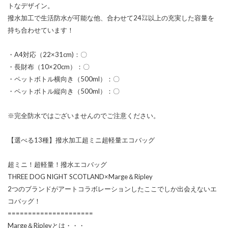
トなデザイン。
撥水加工で生活防水が可能な他、合わせて24㍑以上の充実した容量を
持ち合わせています！
・A4対応（22×31cm)：〇
・長財布（10×20cm）：〇
・ペットボトル横向き（500ml）：〇
・ペットボトル縦向き（500ml）：〇
※完全防水ではございませんのでご注意ください。
【選べる13種】撥水加工超ミニ超軽量エコバッグ
超ミニ！超軽量！撥水エコバッグ
THREE DOG NIGHT SCOTLAND×Marge＆Ripley
2つのブランドがアートコラボレーションしたここでしか出会えないエ
コバッグ！
=====================
Marge＆Ripleyとは・・・