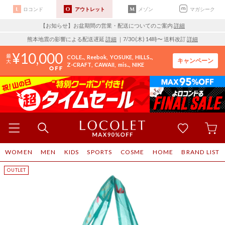
ロコンド
アウトレット
メゾン
マガシーク
【お知らせ】お盆期間の営業・配送についてのご案内
詳細
熊本地震の影響による配送遅延
詳細
｜7/30 (木) 14時〜 送料改訂
詳細
10,000
COLE..
Reebok
YOSUKE
HILLS..
キャンペーン
Z-CRAFT
CAWAII
mis..
NIKE
WOMEN
MEN
KIDS
SPORTS
COSME
HOME
BRAND LIST