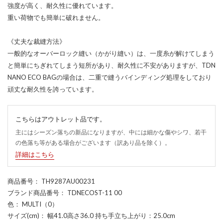
強度が高く、耐久性に優れています。
重い荷物でも簡単に破れません。
《丈夫な裁縫方法》
一般的なオーバーロック縫い（かがり縫い）は、一度糸が解けてしまう
と簡単にちぎれてしまう短所があり、耐久性に不安がありますが、TDN
NANO ECO BAGの場合は、二重で縫うバインディング処理をしており
頑丈な耐久性を誇っています。
こちらはアウトレット品です。
主にはシーズン落ちの新品になりますが、中には細かな傷やシワ、若干
の色落ち等がある場合がございます（訳あり品を除く）。
詳細はこちら
商品番号
： TH9287AU00231
ブランド商品番号
： TDNECOST-11 00
色
： MULTI（0）
サイズ(cm)
： 幅41.0高さ36.0 持ち手立ち上がり：25.0cm