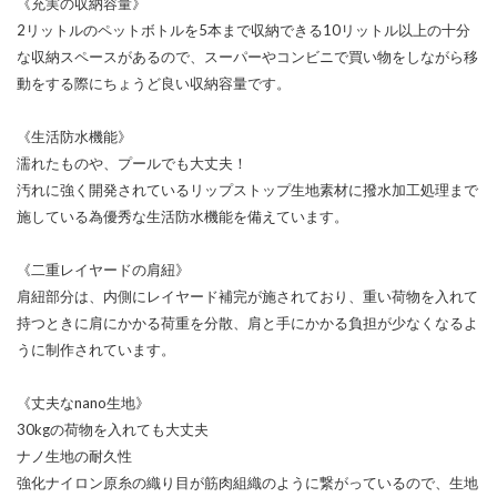
《充実の収納容量》
2リットルのペットボトルを5本まで収納できる10リットル以上の十分
な収納スペースがあるので、スーパーやコンビニで買い物をしながら移
動をする際にちょうど良い収納容量です。
《生活防水機能》
濡れたものや、プールでも大丈夫！
汚れに強く開発されているリップストップ生地素材に撥水加工処理まで
施している為優秀な生活防水機能を備えています。
《二重レイヤードの肩紐》
肩紐部分は、内側にレイヤード補完が施されており、重い荷物を入れて
持つときに肩にかかる荷重を分散、肩と手にかかる負担が少なくなるよ
うに制作されています。
《丈夫なnano生地》
30kgの荷物を入れても大丈夫
ナノ生地の耐久性
強化ナイロン原糸の織り目が筋肉組織のように繋がっているので、生地