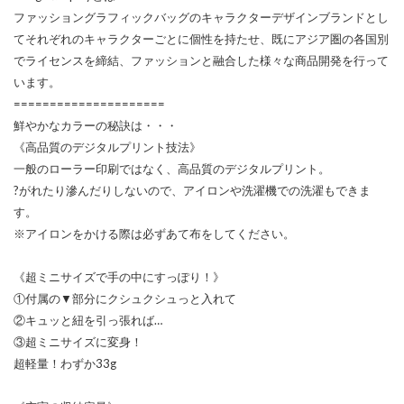
ファッショングラフィックバッグのキャラクターデザインブランドとし
てそれぞれのキャラクターごとに個性を持たせ、既にアジア圏の各国別
でライセンスを締結、ファッションと融合した様々な商品開発を行って
います。
=====================
鮮やかなカラーの秘訣は・・・
《高品質のデジタルプリント技法》
一般のローラー印刷ではなく、高品質のデジタルプリント。
?がれたり滲んだりしないので、アイロンや洗濯機での洗濯もできま
す。
※アイロンをかける際は必ずあて布をしてください。
《超ミニサイズで手の中にすっぽり！》
①付属の▼部分にクシュクシュっと入れて
②キュッと紐を引っ張れば…
③超ミニサイズに変身！
超軽量！わずか33g