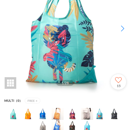
1
/
28
15
MULTI（0）
FREE
×