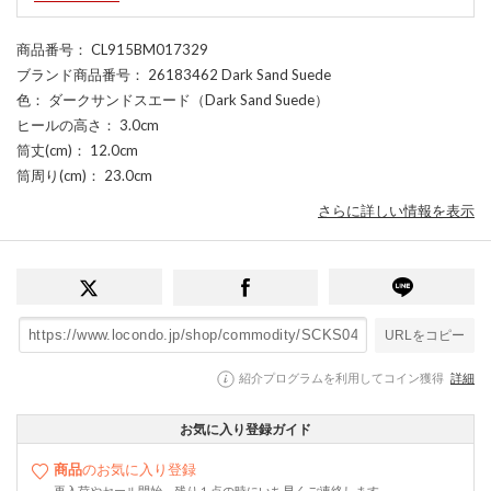
商品番号
： CL915BM017329
ブランド商品番号
： 26183462 Dark Sand Suede
色
： ダークサンドスエード（Dark Sand Suede）
ヒールの高さ
： 3.0cm
筒丈(cm)
： 12.0cm
筒周り(cm)
： 23.0cm
さらに詳しい情報を表示
URLをコピー
紹介プログラムを利用してコイン獲得
詳細
お気に入り登録ガイド
商品
のお気に入り登録
再入荷やセール開始、残り１点の時にいち早くご連絡します