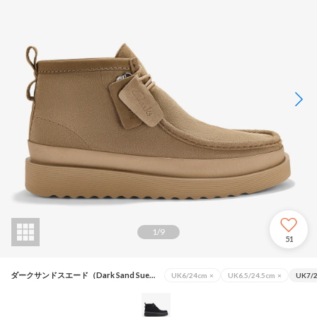
1
/
9
51
ダークサンドスエード（Dark Sand Suede）
UK6/24cm
×
UK6.5/24.5cm
×
UK7/