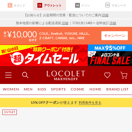
ロコンド
アウトレット
メゾン
マガシーク
【お知らせ】お盆期間の営業・配送についてのご案内
詳細
熊本地震の影響による配送遅延
詳細
｜7/30 (木) 14時〜 送料改訂
詳細
10,000
COLE..
Reebok
YOSUKE
HILLS..
キャンペーン
Z-CRAFT
CAWAII
mis..
NIKE
WOMEN
MEN
KIDS
SPORTS
COSME
HOME
BRAND LIST
15%OFF
クーポン
が使えます
利用条件を見る