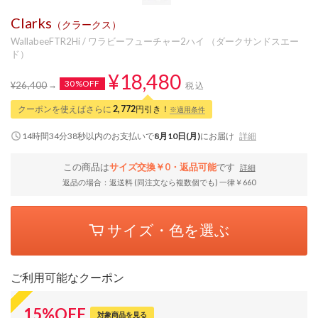
Clarks
（クラークス）
WallabeeFTR2Hi / ワラビーフューチャー2ハイ （ダークサンドスエー
ド）
¥18,480
30%OFF
¥26,400
税込
クーポンを使えばさらに
2,772
円引き！
※適用条件
14時間34分38秒
以内
のお支払いで
8月10日(月)
にお届け
詳細
この商品は
サイズ交換￥0・返品可能
です
詳細
返品の場合：返送料 (同注文なら複数個でも) 一律￥660
サイズ・色を選ぶ
ご利用可能なクーポン
15
%
OFF
対象商品を見る