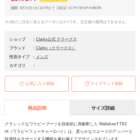
8月11日 (火) 23:59まで
SCYH-SHOP-H0807B
期間
コード
※1回のご注文に使えるクーポンは1つです。注文後の適用はできません。
ショップ
：
Clarks公式 クラークス
ブランド
：
Clarks
（クラークス）
性別タイプ
：
メンズ
カテゴリ
：
お気に入り登録
マイブランド登録
商品説明
サイズ詳細
クラシックなワラビーブーツを技術的に再解釈した Wallabee FTR2
Hi（ワラビーフューチャー2ハイ）は、柔らかなスエードのアッパーと
快適性をサポートする機能を兼ね備えてデザインされています。