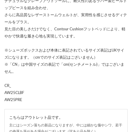
ナチュラルなクレープアウトソールに、耐久性のあるラバー製ヒールト
ップピースを組み合わせ、
さらに高品質なレザーストームウェルトが、実用性を感じさせるディテ
ールをプラス。
見た目の美しさだけでなく、Contour Cushionフットベッドにより、軽
やかで快適な履き心地も実現しています。
※シューズボックスおよび本体に表記されているサイズ表記はUKサイ
ズになります。（cmでのサイズ表記はございません）
※「CN」は中国サイズの表記で「cm(センチメートル)」ではございま
せん。
CR_
AW25CLBF
AW25PRE
こちらはアウトレット品です。
主にはシーズン落ちの新品になりますが、中には細かな傷やシワ、若干
の色落ち等がある場合がございます（訳あり品を除く）。