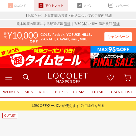
ロコンド
アウトレット
メゾン
マガシーク
【お知らせ】お盆期間の営業・配送についてのご案内
詳細
熊本地震の影響による配送遅延
詳細
｜7/30 (木) 14時〜 送料改訂
詳細
10,000
COLE..
Reebok
YOSUKE
HILLS..
キャンペーン
Z-CRAFT
CAWAII
mis..
NIKE
WOMEN
MEN
KIDS
SPORTS
COSME
HOME
BRAND LIST
15%OFF
クーポン
が使えます
利用条件を見る