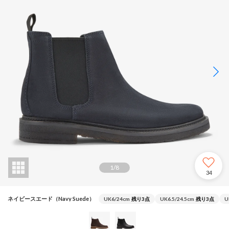
1
/
8
34
ネイビースエード（Navy Suede）
UK6/24cm
残り3点
UK6.5/24.5cm
残り3点
U