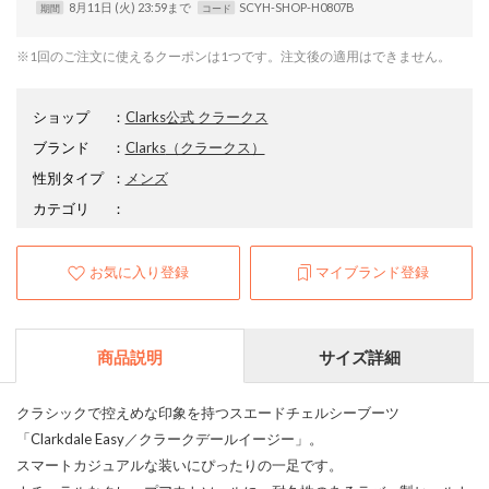
8月11日 (火) 23:59まで
SCYH-SHOP-H0807B
期間
コード
※1回のご注文に使えるクーポンは1つです。注文後の適用はできません。
ショップ
：
Clarks公式 クラークス
ブランド
：
Clarks
（クラークス）
性別タイプ
：
メンズ
カテゴリ
：
お気に入り登録
マイブランド登録
商品説明
サイズ詳細
クラシックで控えめな印象を持つスエードチェルシーブーツ
「Clarkdale Easy／クラークデールイージー」。
スマートカジュアルな装いにぴったりの一足です。