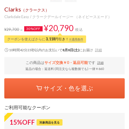
Clarks
（クラークス）
Clarkdale Easy / クラークデールイージー （ネイビースエード）
¥20,790
30%OFF
¥29,700
税込
クーポンを使えばさらに
3,118
円引き！
※適用条件
10時間42分22秒
以内
のお支払いで
8月8日(土)
にお届け
詳細
この商品は
サイズ交換￥0・返品可能
です
詳細
返品の場合：返送料 (同注文なら複数個でも) 一律￥660
サイズ・色を選ぶ
ご利用可能なクーポン
15
%
OFF
対象商品を見る