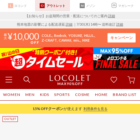
ロコンド
アウトレット
メゾン
マガシーク
【お知らせ】お盆期間の営業・配送についてのご案内
詳細
熊本地震の影響による配送遅延
詳細
｜7/30 (木) 14時〜 送料改訂
詳細
10,000
COLE..
Reebok
YOSUKE
HILLS..
キャンペーン
Z-CRAFT
CAWAII
mis..
NIKE
WOMEN
MEN
KIDS
SPORTS
COSME
HOME
BRAND LIST
15%OFF
クーポン
が使えます
利用条件を見る