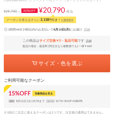
¥20,790
30%OFF
¥29,700
税込
クーポンを使えばさらに
3,118
円引き！
※適用条件
1時間44分19秒
以内
のお支払いで
8月10日(月)
にお届け
詳細
この商品は
サイズ交換￥0・返品可能
です
詳細
返品の場合：返送料 (同注文なら複数個でも) 一律￥660
サイズ・色を選ぶ
ご利用可能なクーポン
15
%
OFF
対象商品を見る
8月11日 (火) 23:59まで
SCYH-SHOP-H0807B
期間
コード
※1回のご注文に使えるクーポンは1つです。注文後の適用はできません。