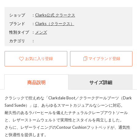
ショップ
：
Clarks公式 クラークス
ブランド
：
Clarks
（クラークス）
性別タイプ
：
メンズ
カテゴリ
：
お気に入り登録
マイブランド登録
商品説明
サイズ詳細
クラシックで控えめな「Clarkdale Boot／クラークデールブーツ（Dark
Sand Suede）」は、あらゆるスマートカジュアルなシーンに対応。
耐久性のあるラバーヒールを備えたナチュラルクレープアウトソール
と、レザーストームウェルトで実用性とスタイルを両立しました。
さらに、レザーライニングのContour Cushionフットベッドが、通気性
と快適性を提供します。