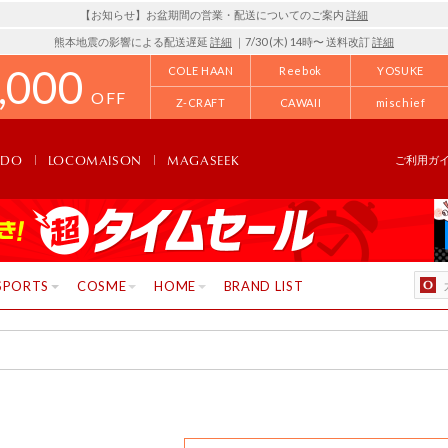
【お知らせ】お盆期間の営業・配送についてのご案内
詳細
熊本地震の影響による配送遅延
詳細
｜7/30 (木) 14時〜 送料改訂
詳細
,000
COLE HAAN
Reebok
YOSUKE
OFF
Z-CRAFT
CAWAII
mischief
NDO
LOCOMAISON
MAGASEEK
ご利用ガ
SPORTS
COSME
HOME
BRAND LIST