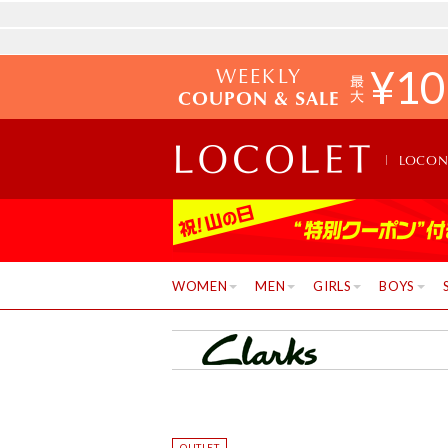
WEEKLY
¥
10
COUPON & SALE
LOCO
WOMEN
MEN
GIRLS
BOYS