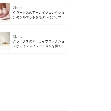
Clarks
クラークスのアーカイブコレクショ
ンのシルエットをモダンにアップデ
ートし、この春NEWアイコンとして
仲間入りした「Mayhill Cove / メイ
ヒルコーブ」。トレンド感もたっぷ
りな軽量の厚底ソールで気分も
Clarks
UP！
クラークスのアーカイブコレクショ
ンからインスピレーションを得て、
現代のテクノロジーを融合させたビ
ンテージスニーカー「クラフトスピ
ード」、合わせやすいカラーバリエ
ーションも要チェック。