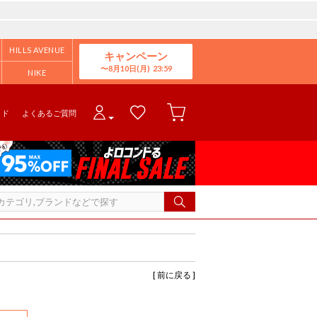
HILLS AVENUE
キャンペーン
8月10日(月)
NIKE
イド
よくあるご質問
[ 前に戻る ]