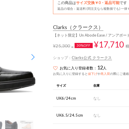
この商品は
サイズ交換￥0・返品可能
です
返品の場合：返送料 (同注文なら複数個でも) 一律￥
Clarks
（クラークス）
【ネット限定】Un Abode Ease / アン
¥17,710
¥25,300
30%OFF
→
ショップ：
Clarks公式 クラークス
12
お気に入り登録者数：
人
お気に入りに登録すると
値下げ
や
再入荷
の際にご連絡
サイズ
在庫
UK6/24cm
なし
UK6.5/24.5cm
なし