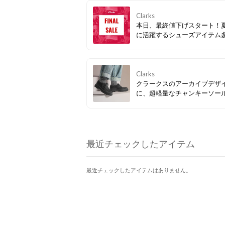
Clarks
本日、最終値下げスタート！
に活躍するシューズアイテム
ぜひお見逃しなく。
Clarks
クラークスのアーカイブデザ
に、超軽量なチャンキーソー
み合わせたスマートカジュア
ーズ「Badell Seam / バデル
ム」。アッパーのヌバックレ
更に存在感を放つ、モダンな
ンが特徴。クッション性の高
最近チェックしたアイテム
トベッドが快適な履き心地を
最近チェックしたアイテムはありません。