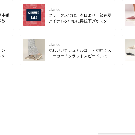
Clarks
夏本番
クラークスでは、本日より一部春夏
多数、
アイテムを中心に再値下げがスター
トしました！ 今すぐ履きたいサンダ
ルなど、必見アイテムが多数！ぜひ
お早めにチェックしてみてくださ
い。
Clarks
イン
かわいいカジュアルコーデが叶うス
ルを組
ニーカー「クラフトスピード」は、
ルシュ
春らしいカラーバリエーションで気
シー
分が上がること間違いなし！デザイ
ザーで
ンはもちろん、毎日履きたくなる履
デザイ
き心地の良さにも注目です。
いフッ
実現。