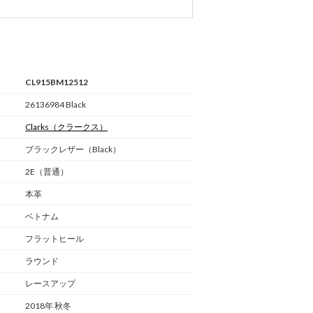
CL915BM12512
26136984 Black
Clarks
（クラークス）
ブラックレザー（Black）
2E（普通）
本革
ベトナム
フラットヒール
ラウンド
レースアップ
2018年 秋冬