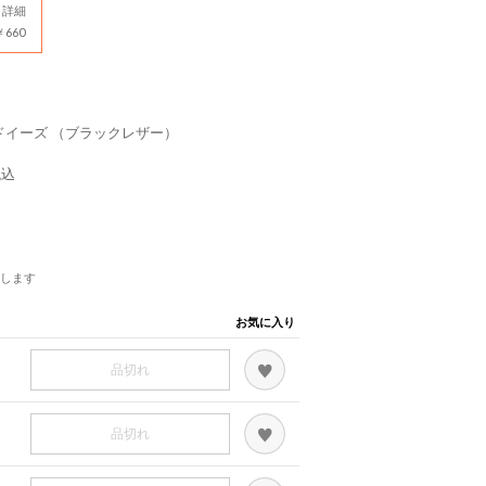
詳細
660
アボードイーズ （ブラックレザー）
税込
します
お気に入り
品切れ
品切れ