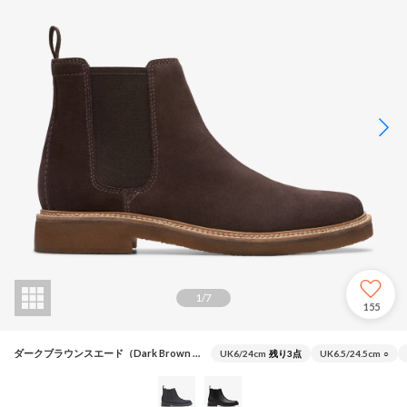
1
/
7
155
ダークブラウンスエード（Dark Brown Sued）
UK6/24cm
残り3点
UK6.5/24.5cm
○