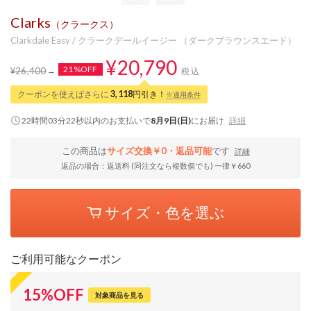
Clarks
（クラークス）
Clarkdale Easy / クラークデールイージー （ダークブラウンスエード）
¥20,790
21%OFF
¥26,400
税込
クーポンを使えばさらに
3,118
円引き！
※適用条件
22時間03分22秒
以内
のお支払いで
8月9日(日)
にお届け
詳細
この商品は
サイズ交換￥0・返品可能
です
詳細
返品の場合：返送料 (同注文なら複数個でも) 一律￥660
サイズ・色を選ぶ
ご利用可能なクーポン
15
%
OFF
対象商品を見る