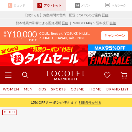
ロコンド
アウトレット
メゾン
マガシーク
【お知らせ】お盆期間の営業・配送についてのご案内
詳細
熊本地震の影響による配送遅延
詳細
｜7/30 (木) 14時〜 送料改訂
詳細
10,000
COLE..
Reebok
YOSUKE
HILLS..
キャンペーン
Z-CRAFT
CAWAII
mis..
NIKE
WOMEN
MEN
KIDS
SPORTS
COSME
HOME
BRAND LIST
15%OFF
クーポン
が使えます
利用条件を見る