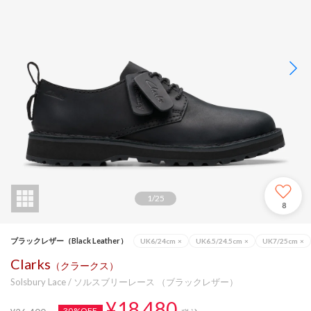
1
/
25
8
ブラックレザー（Black Leather）
UK6/24cm
×
UK6.5/24.5cm
×
UK7/25cm
×
Clarks
（クラークス）
Solsbury Lace / ソルスブリーレース （ブラックレザー）
¥18,480
30%OFF