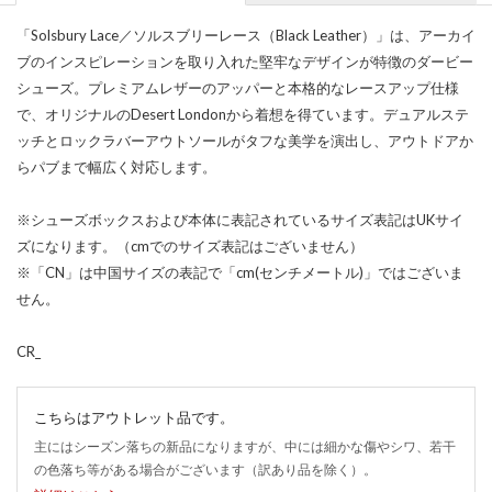
「Solsbury Lace／ソルスブリーレース（Black Leather）」は、アーカイ
ブのインスピレーションを取り入れた堅牢なデザインが特徴のダービー
シューズ。プレミアムレザーのアッパーと本格的なレースアップ仕様
で、オリジナルのDesert Londonから着想を得ています。デュアルステ
ッチとロックラバーアウトソールがタフな美学を演出し、アウトドアか
らパブまで幅広く対応します。
※シューズボックスおよび本体に表記されているサイズ表記はUKサイ
ズになります。（cmでのサイズ表記はございません）
※「CN」は中国サイズの表記で「cm(センチメートル)」ではございま
せん。
CR_
こちらはアウトレット品です。
主にはシーズン落ちの新品になりますが、中には細かな傷やシワ、若干
の色落ち等がある場合がございます（訳あり品を除く）。