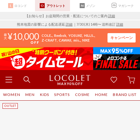
ロコンド
アウトレット
メゾン
マガシーク
【お知らせ】お盆期間の営業・配送についてのご案内
詳細
熊本地震の影響による配送遅延
詳細
｜7/30 (木) 14時〜 送料改訂
詳細
10,000
COLE..
Reebok
YOSUKE
HILLS..
キャンペーン
Z-CRAFT
CAWAII
mis..
NIKE
WOMEN
MEN
KIDS
SPORTS
COSME
HOME
BRAND LIST