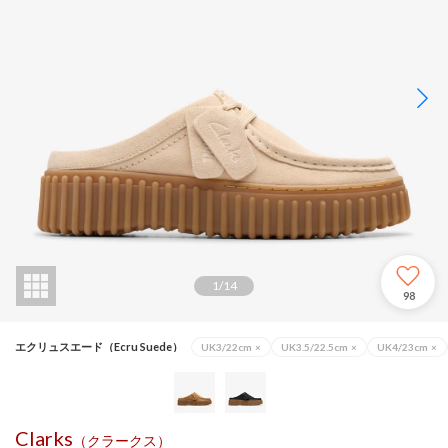
1
/
14
98
エクリュスエード（Ecru Suede）
UK3/22cm
×
UK3.5/22.5cm
×
UK4/23cm
×
Clarks
（クラークス）