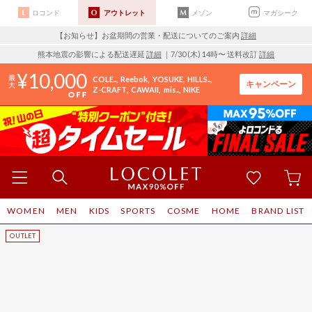
ロコンド
アウトレット
メゾン
マガシーク
【お知らせ】お盆期間の営業・配送についてのご案内
詳細
熊本地震の影響による配送遅延
詳細
｜7/30 (木) 14時〜 送料改訂
詳細
10,000
COLE..
Reebok
YOSUKE
HILLS..
キャンペーン
Z-CRAFT
CAWAII
mis..
NIKE
WOMEN
MEN
KIDS
SPORTS
COSME
HOME
BRAND LIST