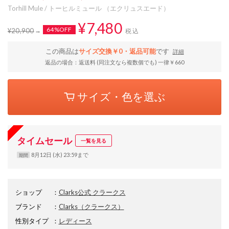
Torhill Mule / トーヒルミュール （エクリュスエード）
¥7,480
64%OFF
¥20,900
税込
この商品は
サイズ交換￥0・返品可能
です
詳細
返品の場合：返送料 (同注文なら複数個でも) 一律￥660
サイズ・色を選ぶ
タイムセール
一覧を見る
8月12日 (水) 23:59まで
期間
ショップ
：
Clarks公式 クラークス
ブランド
：
Clarks
（クラークス）
性別タイプ
：
レディース