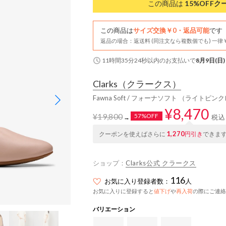
この商品は
15%OFF
ク
この商品は
サイズ交換￥0・返品可能
です
返品の場合：返送料 (同注文なら複数個でも) 一律￥
11時間35分23秒
以内
のお支払いで
8月9日(日)
Clarks
（クラークス）
Fawna Soft / フォーナソフト （ライトピ
¥8,470
¥19,800
57%OFF
税込
→
1,270
クーポンを使えばさらに
円引き
できま
ショップ：
Clarks公式 クラークス
116
お気に入り登録者数：
人
お気に入りに登録すると
値下げ
や
再入荷
の際にご連絡
バリエーション