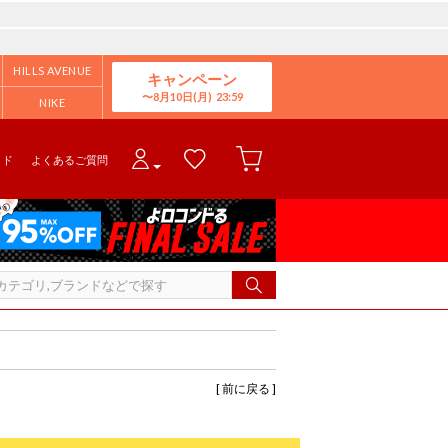
HILLS AVENUE
キャンペーン
8月10日(月)
NIKE
イド
よくあるご質問
[ 前に戻る ]