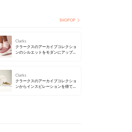
SHOPOP
Clarks
クラークスのアーカイブコレクショ
ンのシルエットをモダンにアップデ
ートし、この春NEWアイコンとして
仲間入りした「Mayhill Cove / メイ
ヒルコーブ」。トレンド感もたっぷ
りな軽量の厚底ソールで気分も
Clarks
UP！
クラークスのアーカイブコレクショ
ンからインスピレーションを得て、
現代のテクノロジーを融合させたビ
ンテージスニーカー「クラフトスピ
ード」、合わせやすいカラーバリエ
ーションも要チェック。