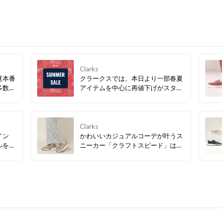
Clarks
夏本番
クラークスでは、本日より一部春夏
多数、
アイテムを中心に再値下げがスター
トしました！ 今すぐ履きたいサンダ
ルなど、必見アイテムが多数！ぜひ
お早めにチェックしてみてくださ
い。
Clarks
イン
かわいいカジュアルコーデが叶うス
ルを組
ニーカー「クラフトスピード」は、
ルシュ
春らしいカラーバリエーションで気
シー
分が上がること間違いなし！デザイ
ザーで
ンはもちろん、毎日履きたくなる履
デザイ
き心地の良さにも注目です。
いフッ
実現。