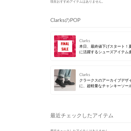
現在おすすめアイテムはありません。
ClarksのPOP
Clarks
本日、最終値下げスタート！
に活躍するシューズアイテム
ぜひお見逃しなく。
Clarks
クラークスのアーカイブデザ
に、超軽量なチャンキーソー
み合わせたスマートカジュア
ーズ「Badell Seam / バデル
ム」。アッパーのヌバックレ
更に存在感を放つ、モダンな
ンが特徴。クッション性の高
最近チェックしたアイテム
トベッドが快適な履き心地を
最近チェックしたアイテムはありません。