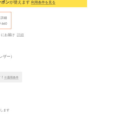
ーポン
が使えます
利用条件を見る
詳細
660
にお届け
詳細
ンクレザー）
す！
※適用条件
します