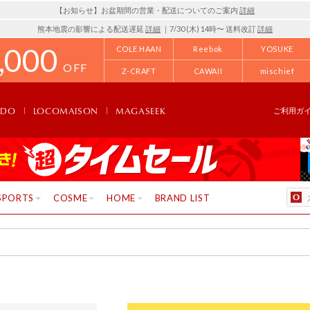
【お知らせ】お盆期間の営業・配送についてのご案内
詳細
熊本地震の影響による配送遅延
詳細
｜7/30 (木) 14時〜 送料改訂
詳細
,000
COLE HAAN
Reebok
YOSUKE
OFF
Z-CRAFT
CAWAII
mischief
NDO
LOCOMAISON
MAGASEEK
ご利用ガ
SPORTS
COSME
HOME
BRAND LIST