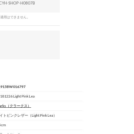
CYH-SHOP-H0807B
の適用はできません。
L915BW016797
181226 Light Pink Lea
arks
（クラークス）
イトピンクレザー（Light Pink Lea）
5cm