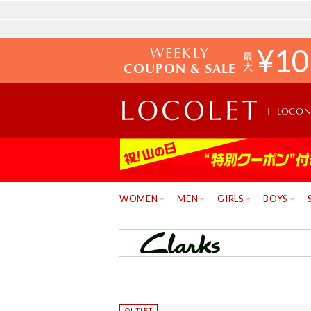
WEEKLY
¥
10
COUPON & SALE
LOCO
WOMEN
MEN
GIRLS
BOYS