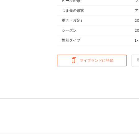
ヒールの形
フ
つま先の形状
ア
重さ
（片足）
20
シーズン
2
性別タイプ
レ
マイブランドに登録