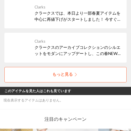
Clarks
クラークスでは、本日より一部春夏アイテムを
中心に再値下げがスタートしました！ 今すぐ履
きたいサンダルなど、必見アイテムが多数！ぜ
ひお早めにチェックしてみてください。
Clarks
クラークスのアーカイブコレクションのシルエ
ットをモダンにアップデートし、この春NEW
アイコンとして仲間入りした「Mayhill Cove /
メイヒルコーブ」。トレンド感もたっぷりな軽
量の厚底ソールで気分もUP！
もっと見る
このアイテムを見た人はこれも見ています
現在表示するアイテムはありません。
注目のキャンペーン