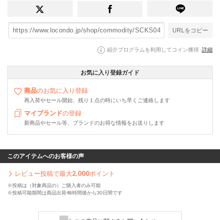
URLをコピー
紹介プログラムを利用してコイン獲得
詳細
お気に入り登録ガイド
商品
のお気に入り登録
再入荷やセール開始、残り１点の時にいち早くご連絡します
マイブランド
の登録
新商品やセール等、ブランドのお得な情報をお送りします
このアイテムへのお客様の声
レビュー投稿で最大
2,000
ポイント
※投稿は（対象商品の）ご購入者のみ可能
※投稿可能期間は商品出荷48時間後から30日間です