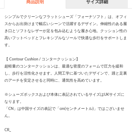
商品説明
サイズ詳細
シンプルでクリーンなフラットシューズ「フォーナソフト」は、オフィ
スからお出掛けまで幅広いシーンで活躍するデザイン。伸縮性のある履
き口とソフトなレザーが足を包み込むような履き心地。クッション性の
高いフットベッドとフレキシブルなソールで快適な歩行をサポートしま
す。
【 Contour Cushion / コンタークッション】
超軽量のコンタークッションは、最適な密度のフォームで圧力を緩和
し、歩行を活性化させます。人間工学に基づいたデザインで、踵と足裏
のアーチを安定させると同時に、通気性を高めています。
※シューズボックスおよび本体に表記されているサイズはUKサイズに
なります。
「CN」は中国サイズの表記で「cm(センチメートル)」ではございませ
ん。
CR_