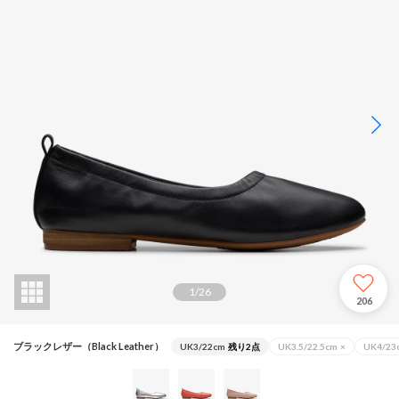
1
/
26
206
ブラックレザー（Black Leather）
UK3/22cm
残り2点
UK3.5/22.5cm
×
UK4/23