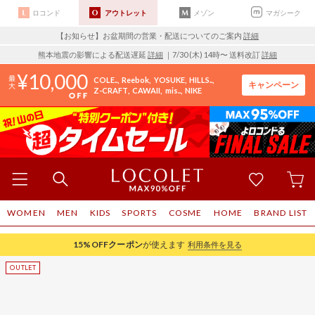
ロコンド
アウトレット
メゾン
マガシーク
【お知らせ】お盆期間の営業・配送についてのご案内
詳細
熊本地震の影響による配送遅延
詳細
｜7/30 (木) 14時〜 送料改訂
詳細
10,000
COLE..
Reebok
YOSUKE
HILLS..
キャンペーン
Z-CRAFT
CAWAII
mis..
NIKE
WOMEN
MEN
KIDS
SPORTS
COSME
HOME
BRAND LIST
15%OFF
クーポン
が使えます
利用条件を見る