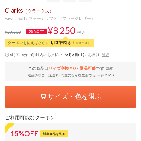
Clarks
（クラークス）
Fawna Soft / フォーナソフト （ブラックレザー）
¥8,250
58%OFF
¥19,800
税込
クーポンを使えばさらに
1,237
円引き！
※適用条件
8時間28分13秒
以内
のお支払いで
8月8日(土)
にお届け
詳細
この商品は
サイズ交換￥0・返品可能
です
詳細
返品の場合：返送料 (同注文なら複数個でも) 一律￥660
サイズ・色を選ぶ
ご利用可能なクーポン
15
%
OFF
対象商品を見る