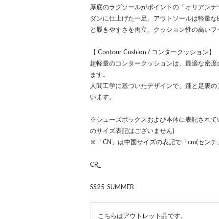
厚底のラグソールがポイントの「オリアンナ
ダンに仕上げた一足。アウトソールは軽量な
と履きやすさを両立。クッション性の高いフ
【 Contour Cushion / コンタークッション】
超軽量のコンタークッションは、最適な密度
ます。
人間工学に基づいたデザインで、踵と足裏の
います。
※シューズボックスおよび本体に表記されてい
のサイズ表記はございません)
※「CN」は中国サイズの表記で「cm(セン
CR_
SS25-SUMMER
こちらはアウトレット品です。