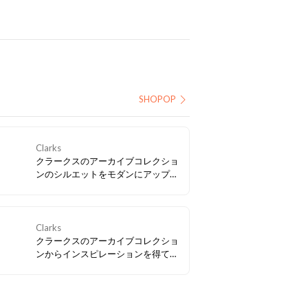
SHOPOP
Clarks
クラークスのアーカイブコレクショ
ンのシルエットをモダンにアップデ
ートし、この春NEWアイコンとして
仲間入りした「Mayhill Cove / メイ
ヒルコーブ」。トレンド感もたっぷ
りな軽量の厚底ソールで気分も
Clarks
UP！
クラークスのアーカイブコレクショ
ンからインスピレーションを得て、
現代のテクノロジーを融合させたビ
ンテージスニーカー「クラフトスピ
ード」、合わせやすいカラーバリエ
ーションも要チェック。