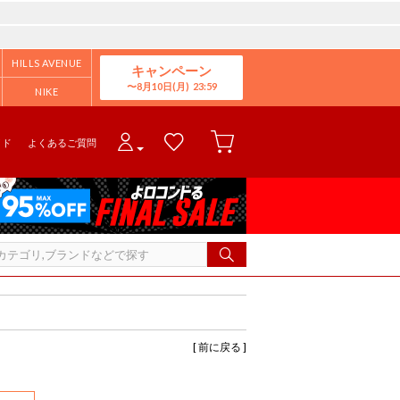
HILLS AVENUE
キャンペーン
8月10日(月)
NIKE
イド
よくあるご質問
[ 前に戻る ]