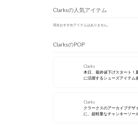
Clarksの人気アイテム
現在おすすめアイテムはありません。
ClarksのPOP
Clarks
本日、最終値下げスタート！
に活躍するシューズアイテム
ぜひお見逃しなく。
Clarks
クラークスのアーカイブデザ
に、超軽量なチャンキーソー
み合わせたスマートカジュア
ーズ「Badell Seam / バデル
ム」。アッパーのヌバックレ
更に存在感を放つ、モダンな