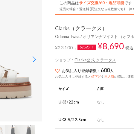
この商品は
サイズ交換￥0・返品可能
です
返品の場合：返送料 (同注文なら複数個でも) 一律￥
Clarks
（クラークス）
Orianna Twist / オリアンナツイスト （
¥8,690
¥23,100
62%OFF
税込
→
ショップ：
Clarks公式 クラークス
600
お気に入り登録者数：
人
お気に入りに登録すると
値下げ
や
再入荷
の際にご連絡
サイズ
在庫
UK3/22cm
なし
UK3.5/22.5cm
なし