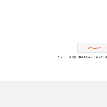
いフッ
実現。
最大
2,000
ポイン
※レビュー投稿は（対象商品の）ご購入者のみ