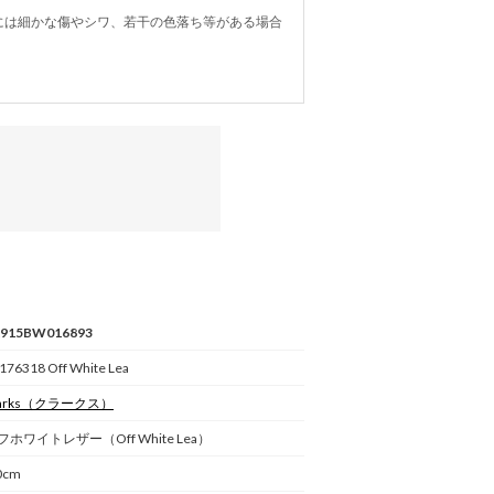
には細かな傷やシワ、若干の色落ち等がある場合
L915BW016893
176318 Off White Lea
arks
（クラークス）
フホワイトレザー（Off White Lea）
0cm