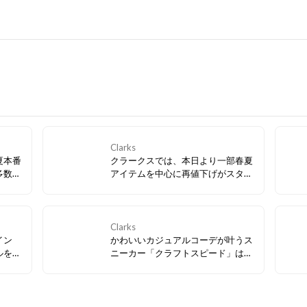
Clarks
夏本番
クラークスでは、本日より一部春夏
多数、
アイテムを中心に再値下げがスター
トしました！ 今すぐ履きたいサンダ
ルなど、必見アイテムが多数！ぜひ
お早めにチェックしてみてくださ
い。
Clarks
イン
かわいいカジュアルコーデが叶うス
ルを組
ニーカー「クラフトスピード」は、
ルシュ
春らしいカラーバリエーションで気
シー
分が上がること間違いなし！デザイ
ザーで
ンはもちろん、毎日履きたくなる履
デザイ
き心地の良さにも注目です。