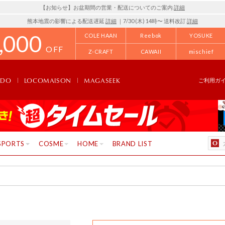
【お知らせ】お盆期間の営業・配送についてのご案内
詳細
熊本地震の影響による配送遅延
詳細
｜7/30 (木) 14時〜 送料改訂
詳細
,000
COLE HAAN
Reebok
YOSUKE
OFF
Z-CRAFT
CAWAII
mischief
NDO
LOCOMAISON
MAGASEEK
ご利用ガ
SPORTS
COSME
HOME
BRAND LIST