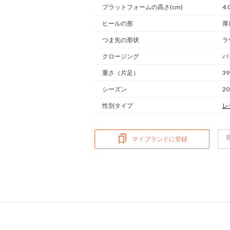
プラットフォームの高さ(cm)
4.
ヒールの形
厚
つま先の形状
ラ
クロージング
バ
重さ
（片足）
39
シーズン
2
性別タイプ
レ
マイブランドに登録