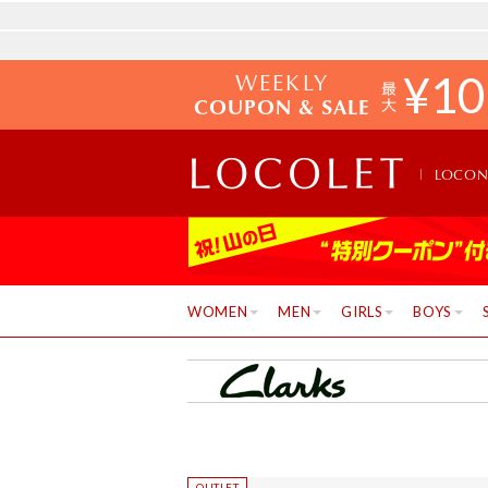
WEEKLY
¥
10
COUPON & SALE
LOCO
WOMEN
MEN
GIRLS
BOYS