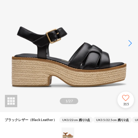
1
/
27
315
ブラックレザー（Black Leather）
UK3/22cm
残り3点
UK3.5/22.5cm
残り2点
U