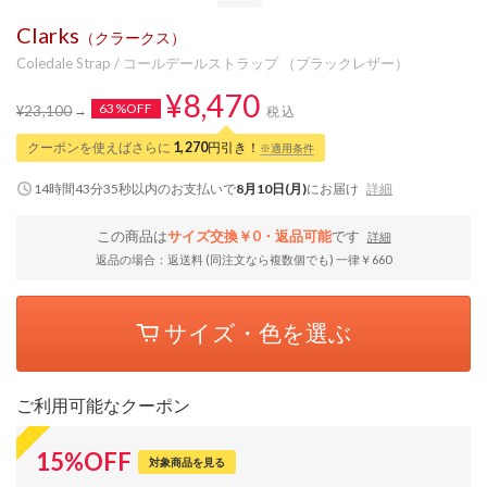
Clarks
（クラークス）
Coledale Strap / コールデールストラップ （ブラックレザー）
¥8,470
63%OFF
¥23,100
税込
クーポンを使えばさらに
1,270
円引き！
※適用条件
14時間43分34秒
以内
のお支払いで
8月10日(月)
にお届け
詳細
この商品は
サイズ交換￥0・返品可能
です
詳細
返品の場合：返送料 (同注文なら複数個でも) 一律￥660
サイズ・色を選ぶ
ご利用可能なクーポン
15
%
OFF
対象商品を見る