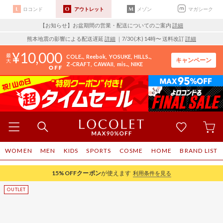
ロコンド
アウトレット
メゾン
マガシーク
【お知らせ】お盆期間の営業・配送についてのご案内
詳細
熊本地震の影響による配送遅延
詳細
｜7/30 (木) 14時〜 送料改訂
詳細
10,000
COLE..
Reebok
YOSUKE
HILLS..
キャンペーン
Z-CRAFT
CAWAII
mis..
NIKE
WOMEN
MEN
KIDS
SPORTS
COSME
HOME
BRAND LIST
15%OFF
クーポン
が使えます
利用条件を見る