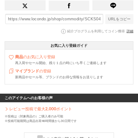
URLをコピー
紹介プログラムを利用してコイン獲得
詳細
お気に入り登録ガイド
商品
のお気に入り登録
再入荷やセール開始、残り１点の時にいち早くご連絡します
マイブランド
の登録
新商品やセール等、ブランドのお得な情報をお送りします
このアイテムへのお客様の声
レビュー投稿で最大
2,000
ポイント
※投稿は（対象商品の）ご購入者のみ可能
※投稿可能期間は商品出荷48時間後から30日間です