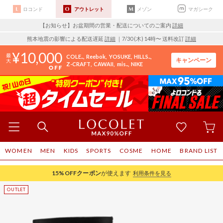
ロコンド
アウトレット
メゾン
マガシーク
【お知らせ】お盆期間の営業・配送についてのご案内
詳細
熊本地震の影響による配送遅延
詳細
｜7/30 (木) 14時〜 送料改訂
詳細
10,000
COLE..
Reebok
YOSUKE
HILLS..
キャンペーン
Z-CRAFT
CAWAII
mis..
NIKE
WOMEN
MEN
KIDS
SPORTS
COSME
HOME
BRAND LIST
15%OFF
クーポン
が使えます
利用条件を見る