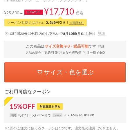
¥17,710
30%OFF
¥25,300
税込
クーポンを使えばさらに
2,656
円引き！
※適用条件
13時間28分18秒
以内
のお支払いで
8月10日(月)
にお届け
詳細
この商品は
サイズ交換￥0・返品可能
です
詳細
返品の場合：返送料 (同注文なら複数個でも) 一律￥660
サイズ・色を選ぶ
ご利用可能なクーポン
15
%
OFF
対象商品を見る
8月11日 (火) 23:59まで
SCYH-SHOP-H0807B
期間
コード
※1回のご注文に使えるクーポンは1つです。注文後の適用はできません。