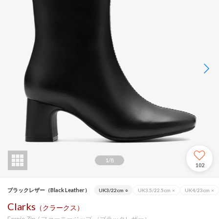
1
/
8
102
ブラックレザー（Black Leather）
UK3/22cm
○
UK3.5/22.5cm
×
UK4/23cm
×
Clarks
（クラークス）
Fernie Zip / ファーニージップ （ブラックレザー）