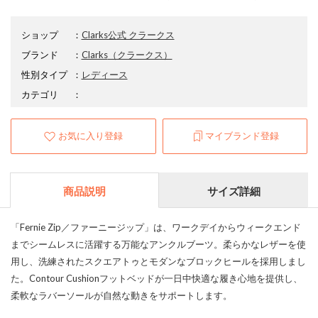
ショップ
：
Clarks公式 クラークス
ブランド
：
Clarks
（クラークス）
性別タイプ
：
レディース
カテゴリ
：
お気に入り登録
マイブランド登録
商品説明
サイズ詳細
「Fernie Zip／ファーニージップ」は、ワークデイからウィークエンド
までシームレスに活躍する万能なアンクルブーツ。柔らかなレザーを使
用し、洗練されたスクエアトゥとモダンなブロックヒールを採用しまし
た。Contour Cushionフットベッドが一日中快適な履き心地を提供し、
柔軟なラバーソールが自然な動きをサポートします。