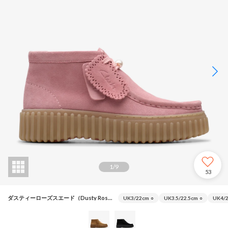
1
/
9
53
ダスティーローズスエード（Dusty Rose Sde）
UK3/22cm
○
UK3.5/22.5cm
○
UK4/