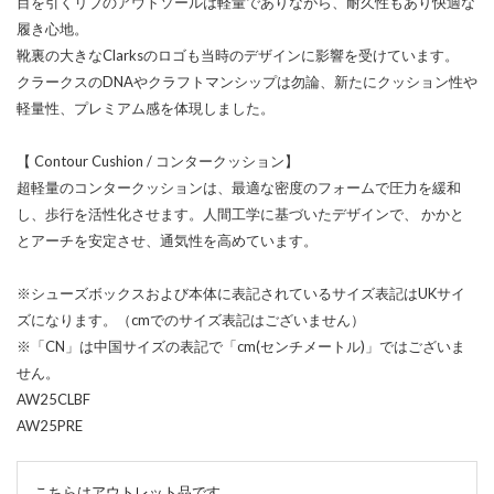
目を引くリブのアウトソールは軽量でありながら、耐久性もあり快適な
履き心地。
靴裏の大きなClarksのロゴも当時のデザインに影響を受けています。
クラークスのDNAやクラフトマンシップは勿論、新たにクッション性や
軽量性、プレミアム感を体現しました。
【 Contour Cushion / コンタークッション】
超軽量のコンタークッションは、最適な密度のフォームで圧力を緩和
し、歩行を活性化させます。人間工学に基づいたデザインで、 かかと
とアーチを安定させ、通気性を高めています。
※シューズボックスおよび本体に表記されているサイズ表記はUKサイ
ズになります。（cmでのサイズ表記はございません）
※「CN」は中国サイズの表記で「cm(センチメートル)」ではございま
せん。
AW25CLBF
AW25PRE
こちらはアウトレット品です。