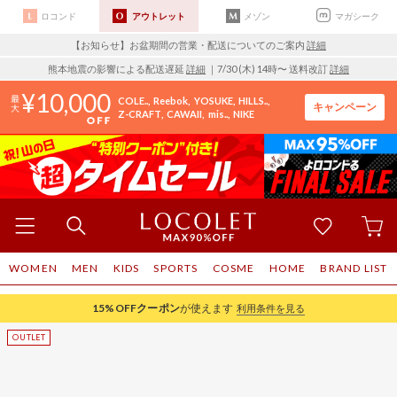
ロコンド
アウトレット
メゾン
マガシーク
【お知らせ】お盆期間の営業・配送についてのご案内
詳細
熊本地震の影響による配送遅延
詳細
｜7/30 (木) 14時〜 送料改訂
詳細
10,000
COLE..
Reebok
YOSUKE
HILLS..
キャンペーン
Z-CRAFT
CAWAII
mis..
NIKE
WOMEN
MEN
KIDS
SPORTS
COSME
HOME
BRAND LIST
15%OFF
クーポン
が使えます
利用条件を見る