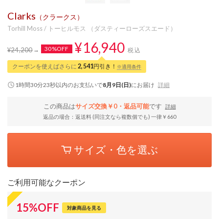
Clarks
（クラークス）
Torhill Moss / トーヒルモス （ダスティーローズスエード）
¥16,940
30%OFF
¥24,200
税込
クーポンを使えばさらに
2,541
円引き！
※適用条件
1時間30分22秒
以内
のお支払いで
8月9日(日)
にお届け
詳細
この商品は
サイズ交換￥0・返品可能
です
詳細
返品の場合：返送料 (同注文なら複数個でも) 一律￥660
サイズ・色を選ぶ
ご利用可能なクーポン
15
%
OFF
対象商品を見る