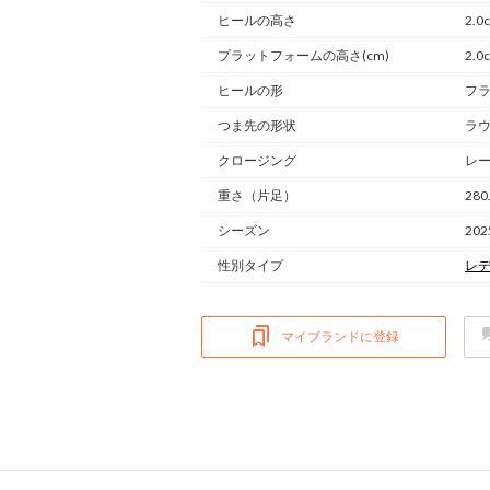
ヒールの高さ
2.0
プラットフォームの高さ(cm)
2.0
ヒールの形
フ
つま先の形状
ラ
クロージング
レ
重さ
（片足）
280
シーズン
20
性別タイプ
レ
マイブランドに登録