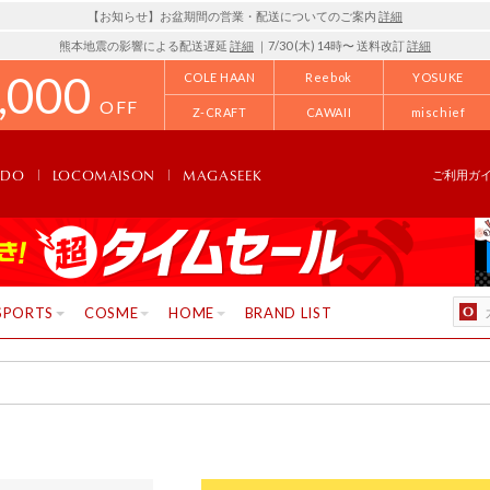
【お知らせ】お盆期間の営業・配送についてのご案内
詳細
熊本地震の影響による配送遅延
詳細
｜7/30 (木) 14時〜 送料改訂
詳細
,000
COLE HAAN
Reebok
YOSUKE
OFF
Z-CRAFT
CAWAII
mischief
NDO
LOCOMAISON
MAGASEEK
ご利用ガ
SPORTS
COSME
HOME
BRAND LIST