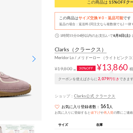
この商品は
15%OFF
ク
この商品は
サイズ交換￥0・返品可能
です
返品の場合：返送料 (同注文なら複数個でも) 一律￥
1時間55分04秒
以内
のお支払いで
8月8日(土)
Clarks
（クラークス）
Meridor Lo / メリドーロー （ライトピンク
¥13,860
¥19,800
30%OFF
→
2,079
クーポンを使えばさらに
円引き
できま
ショップ：
Clarks公式 クラークス
161
お気に入り登録者数：
人
お気に入りに登録すると
値下げ
や
再入荷
の際にご連絡
サイズ
在庫