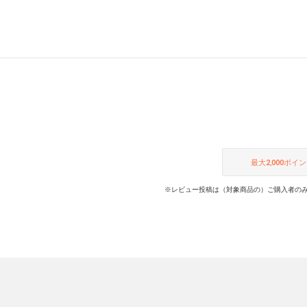
ザーで
ンはもちろん、毎日履きたくなる履
デザイ
き心地の良さにも注目です。
いフッ
実現。
最大
2,000
ポイン
※レビュー投稿は（対象商品の）ご購入者のみ