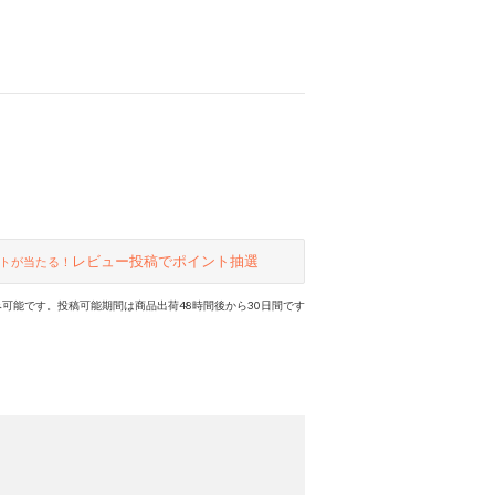
ード」、合わせやすいカラーバリエ
ーションも要チェック。
レビュー投稿でポイント抽選
トが当たる！
可能です。投稿可能期間は商品出荷48時間後から30日間です