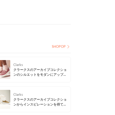
SHOPOP
Clarks
クラークスのアーカイブコレクショ
ンのシルエットをモダンにアップデ
ートし、この春NEWアイコンとして
仲間入りした「Mayhill Cove / メイ
ヒルコーブ」。トレンド感もたっぷ
りな軽量の厚底ソールで気分も
Clarks
UP！
クラークスのアーカイブコレクショ
ンからインスピレーションを得て、
現代のテクノロジーを融合させたビ
ンテージスニーカー「クラフトスピ