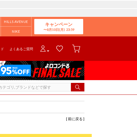
HILLS AVENUE
キャンペーン
8月10日(月)
NIKE
イド
よくあるご質問
[ 前に戻る ]