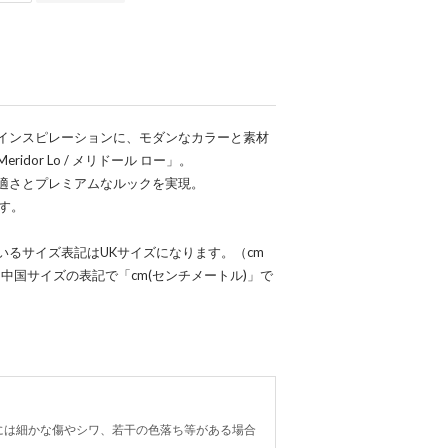
インスピレーションに、モダンなカラーと素材
dor Lo / メリドール ロー」。
適さとプレミアムなルックを実現。
す。
るサイズ表記はUKサイズになります。（cm
中国サイズの表記で「cm(センチメートル)」で
には細かな傷やシワ、若干の色落ち等がある場合