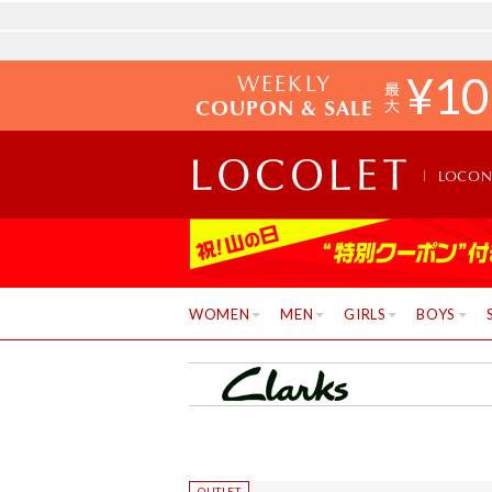
WEEKLY
¥
10
COUPON & SALE
LOCO
WOMEN
MEN
GIRLS
BOYS