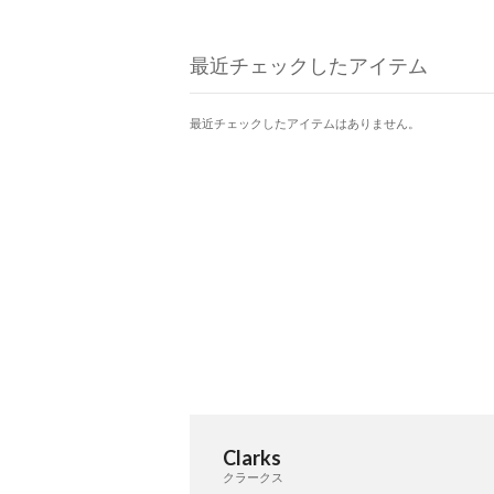
ム」。アッパーのヌバックレ
更に存在感を放つ、モダンな
ンが特徴。クッション性の高
最近チェックしたアイテム
トベッドが快適な履き心地を
最近チェックしたアイテムはありません。
Clarks
クラークス