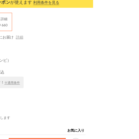
ーポン
が使えます
利用条件を見る
詳細
660
にお届け
詳細
コンビ）
税込
す！
※適用条件
します
お気に入り