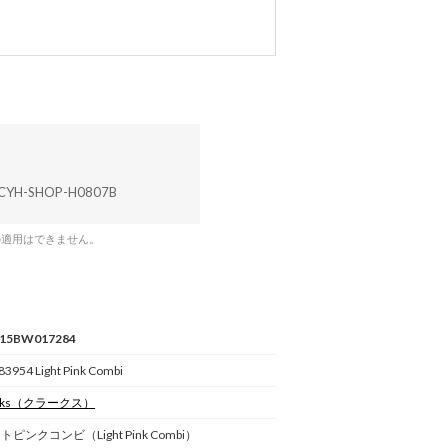
CYH-SHOP-H0807B
の適用はできません。
15BW017284
83954 Light Pink Combi
ks
（クラークス）
トピンクコンビ（Light Pink Combi）