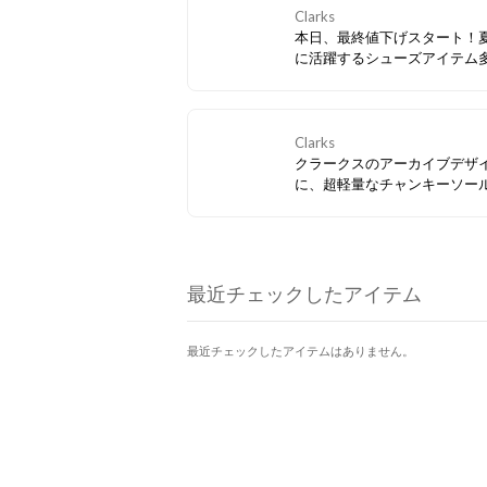
Clarks
本日、最終値下げスタート！
に活躍するシューズアイテム
ぜひお見逃しなく。
Clarks
クラークスのアーカイブデザ
に、超軽量なチャンキーソー
み合わせたスマートカジュア
ーズ「Badell Seam / バデル
ム」。アッパーのヌバックレ
更に存在感を放つ、モダンな
ンが特徴。クッション性の高
最近チェックしたアイテム
トベッドが快適な履き心地を
最近チェックしたアイテムはありません。