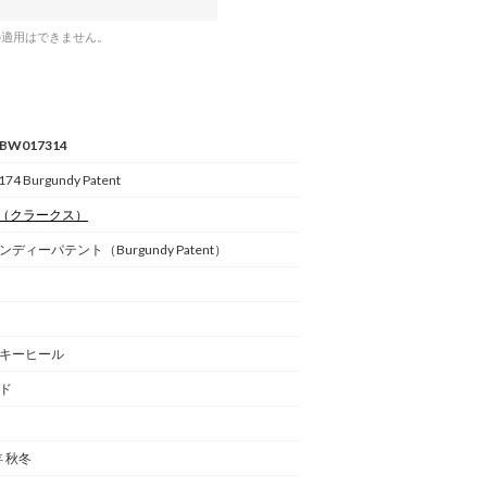
の適用はできません。
5BW017314
74 Burgundy Patent
（クラークス）
ディーパテント（Burgundy Patent）
キーヒール
ド
年 秋冬