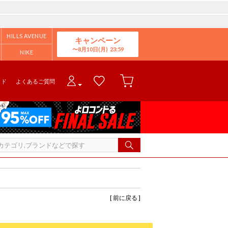
HILLS AVENUE
キャンペーン
8月10日(月)
NIKE
イド
よくあるご質問
[ 前に戻る ]