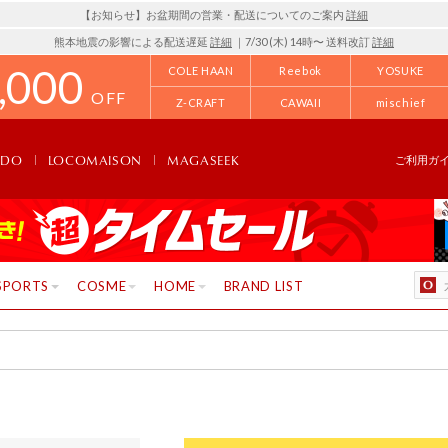
【お知らせ】お盆期間の営業・配送についてのご案内
詳細
熊本地震の影響による配送遅延
詳細
｜7/30 (木) 14時〜 送料改訂
詳細
,000
COLE HAAN
Reebok
YOSUKE
OFF
Z-CRAFT
CAWAII
mischief
NDO
LOCOMAISON
MAGASEEK
ご利用ガ
SPORTS
COSME
HOME
BRAND LIST