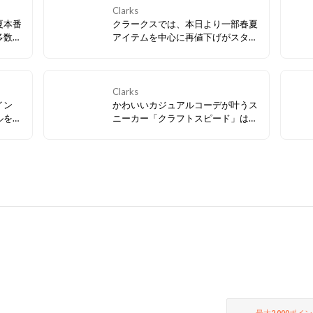
Clarks
夏本番
クラークスでは、本日より一部春夏
多数、
アイテムを中心に再値下げがスター
トしました！ 今すぐ履きたいサンダ
ルなど、必見アイテムが多数！ぜひ
お早めにチェックしてみてくださ
い。
Clarks
イン
かわいいカジュアルコーデが叶うス
ルを組
ニーカー「クラフトスピード」は、
ルシュ
春らしいカラーバリエーションで気
シー
分が上がること間違いなし！デザイ
ザーで
ンはもちろん、毎日履きたくなる履
デザイ
き心地の良さにも注目です。
いフッ
実現。
最大
2,000
ポイン