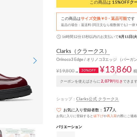
この商品は
15%OFF
ク
この商品は
サイズ交換￥0・返品可能
です
返品の場合：返送料 (同注文なら複数個でも) 一律￥
16時間12分14秒
以内
のお支払いで
8月11日(火
Clarks
（クラークス）
Orinoco3 Edge / オリノコ3エッジ （バ
¥13,860
¥19,800
30%OFF
→
2,079
クーポンを使えばさらに
円引き
できま
ショップ：
Clarks公式 クラークス
177
お気に入り登録者数：
人
お気に入りに登録すると
値下げ
や
再入荷
の際にご連絡
バリエーション