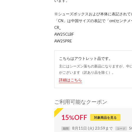
います。
※シューズボックスおよび本体に表記されて
「CN」は中国サイズの表記で「cm(センチ
CR_
AW25CLBF
AW25PRE
こちらはアウトレット品です。
主にはシーズン落ちの新品になりますが、中
がございます（訳あり品を除く）。
詳細はこちら
ご利用可能なクーポン
15
%
OFF
対象商品を見る
8月11日 (火) 23:59まで
S
期間
コード