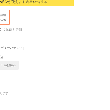
ーポン
が使えます
利用条件を見る
詳細
660
)
にお届け
詳細
ーガンディーパテント）
税込
す！
※適用条件
します