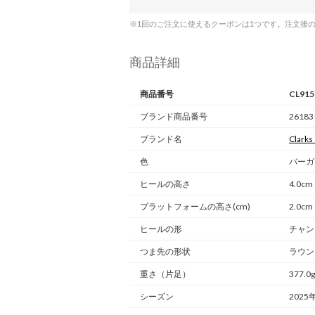
※1回のご注文に使えるクーポンは1つです。注文後
商品詳細
商品番号
CL91
ブランド商品番号
261831
ブランド名
Clarks
色
バーガン
ヒールの高さ
4.0cm
プラットフォームの高さ(cm)
2.0cm
ヒールの形
チャン
つま先の形状
ラウン
重さ
（片足）
377.0g
シーズン
2025