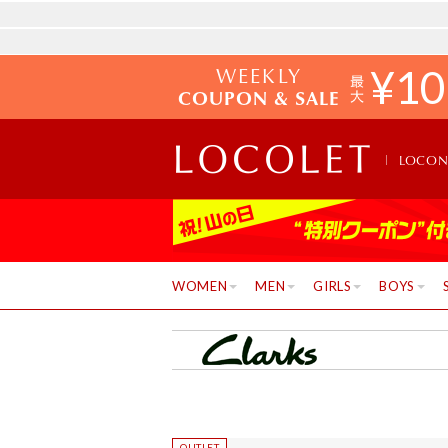
WEEKLY
¥
10
COUPON & SALE
LOCO
WOMEN
MEN
GIRLS
BOYS