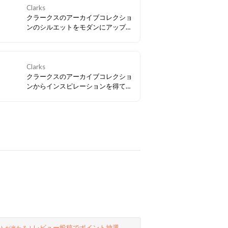
Clarks
クラークスのアーカイブコレクショ
ンのシルエットをモダンにアップデ
ートし、この春NEWアイコンとして
仲間入りした「Mayhill Cove / メイ
ヒルコーブ」。トレンド感もたっぷ
りな軽量の厚底ソールで気分も
Clarks
UP！
クラークスのアーカイブコレクショ
ンからインスピレーションを得て、
現代のテクノロジーを融合させたビ
ンテージスニーカー「クラフトスピ
ード」、合わせやすいカラーバリエ
ーションも要チェック。
レビュー投稿でポイント抽選
トが当たる！