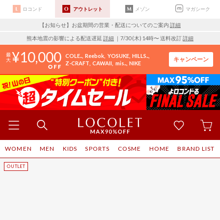
ロコンド
アウトレット
メゾン
マガシーク
【お知らせ】お盆期間の営業・配送についてのご案内
詳細
熊本地震の影響による配送遅延
詳細
｜7/30 (木) 14時〜 送料改訂
詳細
10,000
COLE..
Reebok
YOSUKE
HILLS..
キャンペーン
Z-CRAFT
CAWAII
mis..
NIKE
WOMEN
MEN
KIDS
SPORTS
COSME
HOME
BRAND LIST