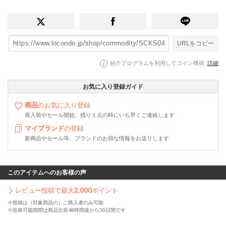
URLをコピー
紹介プログラムを利用してコイン獲得
詳細
お気に入り登録ガイド
商品
のお気に入り登録
再入荷やセール開始、残り１点の時にいち早くご連絡します
マイブランド
の登録
新商品やセール等、ブランドのお得な情報をお送りします
このアイテムへのお客様の声
レビュー投稿で最大
2,000
ポイント
※投稿は（対象商品の）ご購入者のみ可能
※投稿可能期間は商品出荷48時間後から30日間です