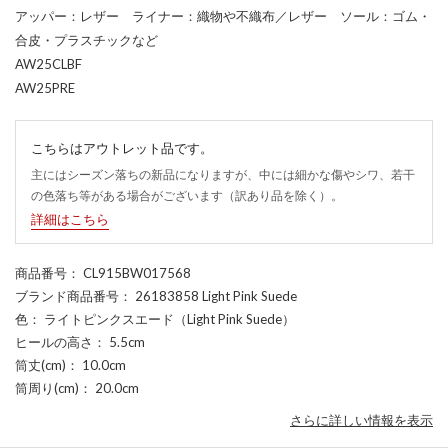
アッパー：レザー ライナー：織物や不織布／レザー ソール：ゴム・
合皮・プラスチックなど
AW25CLBF
AW25PRE
こちらはアウトレット品です。
主にはシーズン落ちの新品になりますが、中には細かな傷やシワ、若干
の色落ち等がある場合がございます（訳あり品を除く）。
詳細はこちら
商品番号
： CL915BW017568
ブランド商品番号
： 26183858 Light Pink Suede
色
： ライトピンクスエード（Light Pink Suede）
ヒールの高さ
： 5.5cm
筒丈(cm)
： 10.0cm
筒周り(cm)
： 20.0cm
さらに詳しい情報を表示