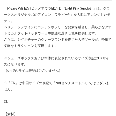
「Meare WB ELVTD／メアワラELVTD（Light Pink Suede）」は、クラ
ークスオリジナルズのアイコン「ワラビー™」を大胆にアレンジしたモ
デル。
ヘリテージデザインにコンテンポラリーな要素を融合し、柔らかなアナ
トミカルフットベッドで一日中快適な履き心地を提供します。
さらに、シグネチャーのクレープランドを備えた大型ソールが、軽量で
柔軟なトラクションを実現します。
※シューズボックスおよび本体に表記されているサイズ表記はUKサイ
ズになります。
（cmでのサイズ表記はございません）
※「CN」は中国サイズの表記で「cm(センチメートル)」ではございま
せん。
CL_
【素材】