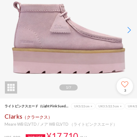
1
/
7
3
ライトピンクスエード（Light Pink Suede）
UK3/22cm
×
UK3.5/22.5cm
×
UK4/
Clarks
（クラークス）
Meare WB ELVTD / メア WB ELVTD （ライトピンクスエード）
¥17,710
30%OFF