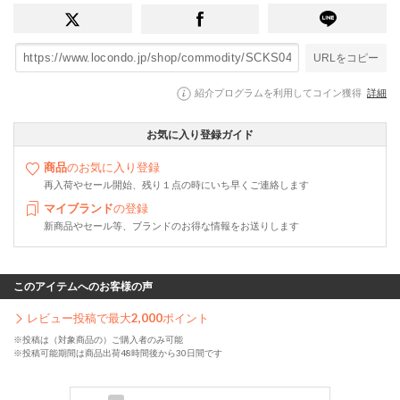
URLをコピー
紹介プログラムを利用してコイン獲得
詳細
お気に入り登録ガイド
商品
のお気に入り登録
再入荷やセール開始、残り１点の時にいち早くご連絡します
マイブランド
の登録
新商品やセール等、ブランドのお得な情報をお送りします
このアイテムへのお客様の声
レビュー投稿で最大
2,000
ポイント
※投稿は（対象商品の）ご購入者のみ可能
※投稿可能期間は商品出荷48時間後から30日間です