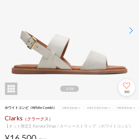
1
/
18
541
ホワイトコンビ（White Combi）
UK3/22cm
×
UK3.5/22.5cm
×
UK4/23cm
×
Clarks
（クラークス）
【ネット限定】Karsea Strap / カーシーストラップ （ホワイトコンビ）
¥16,500