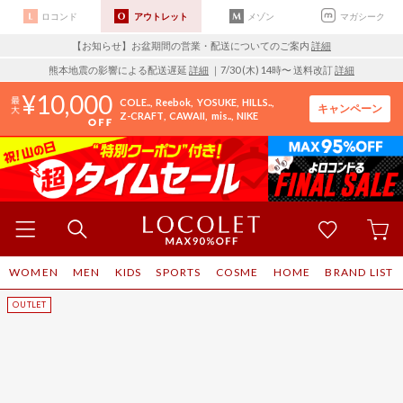
ロコンド
アウトレット
メゾン
マガシーク
【お知らせ】お盆期間の営業・配送についてのご案内
詳細
熊本地震の影響による配送遅延
詳細
｜7/30 (木) 14時〜 送料改訂
詳細
10,000
COLE..
Reebok
YOSUKE
HILLS..
キャンペーン
Z-CRAFT
CAWAII
mis..
NIKE
WOMEN
MEN
KIDS
SPORTS
COSME
HOME
BRAND LIST