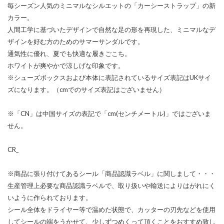
毎シーズン人気のミニマルなシルエットの「カーシーストラップ」の新
カラー。
人間工学に基づいたデザインで自然な足の形を再現した、ミニマルなデ
ザインを好む方のためのサマーサンダルです。
通気性に優れ、夏でも快適な履きごこち。
ホワイトが爽やかで涼しげな印象です。
※シューズボックスおよび本体に表記されているサイズ表記はUKサイ
ズになります。（cmでのサイズ表記はございません）
※「CN」は中国サイズの表記で「cm(センチメートル)」ではございま
せん。
CR_
※商品に張り付けてあるシール「商品認識ラベル」に関しまして・・・
生産管理上必要な商品認識ラベルで、取り扱いや輸送によりはがれにく
いように作られております。
シール全体をドライヤー等で温めた状態で、カッターの刃先などを使用
してシールの端をうかせて、少しずつめくって頂くことをおすすめ致し