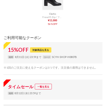
Clarks
Freva55 Zip / フレーバ55ジップ （ブラックレザー）
¥11,000
56％OFF
ご利用可能なクーポン
15
%
OFF
対象商品を見る
8月11日 (火) 23:59まで
SCYH-SHOP-H0807B
期間
コード
※1回のご注文に使えるクーポンは1つです。注文後の適用はできません。
タイムセール
一覧を見る
8月12日 (水) 23:59まで
期間