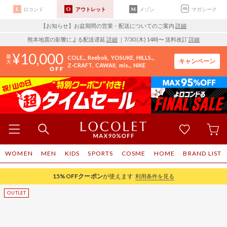
ロコンド
アウトレット
メゾン
マガシーク
【お知らせ】お盆期間の営業・配送についてのご案内
詳細
熊本地震の影響による配送遅延
詳細
｜7/30 (木) 14時〜 送料改訂
詳細
10,000
COLE..
Reebok
YOSUKE
HILLS..
キャンペーン
Z-CRAFT
CAWAII
mis..
NIKE
WOMEN
MEN
KIDS
SPORTS
COSME
HOME
BRAND LIST
15%OFF
クーポン
が使えます
利用条件を見る