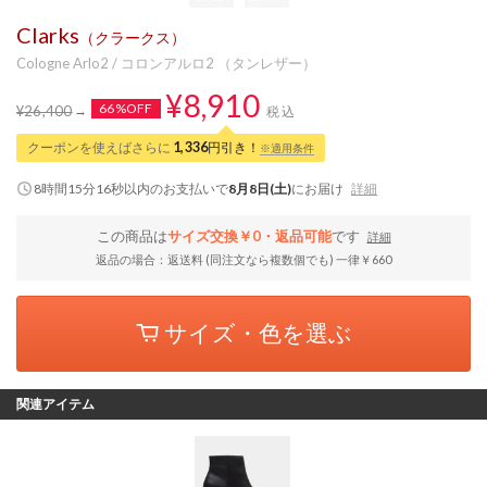
Clarks
（クラークス）
Cologne Arlo2 / コロンアルロ2 （タンレザー）
¥8,910
66%OFF
¥26,400
税込
クーポンを使えばさらに
1,336
円引き！
※適用条件
8時間15分16秒
以内
のお支払いで
8月8日(土)
にお届け
詳細
この商品は
サイズ交換￥0・返品可能
です
詳細
返品の場合：返送料 (同注文なら複数個でも) 一律￥660
サイズ・色を選ぶ
関連アイテム