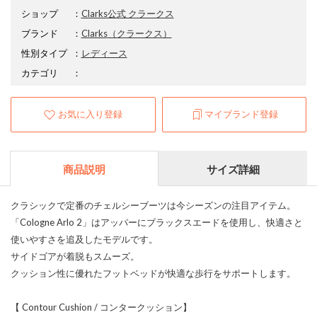
ショップ
：
Clarks公式 クラークス
ブランド
：
Clarks
（クラークス）
性別タイプ
：
レディース
カテゴリ
：
お気に入り登録
マイブランド登録
商品説明
サイズ詳細
クラシックで定番のチェルシーブーツは今シーズンの注目アイテム。
「Cologne Arlo 2」はアッパーにブラックスエードを使用し、快適さと
使いやすさを追及したモデルです。
サイドゴアが着脱もスムーズ。
クッション性に優れたフットベッドが快適な歩行をサポートします。
【 Contour Cushion / コンタークッション】