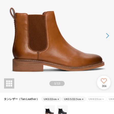
1
/
13
306
タンレザー（Tan Leather）
UK3/22cm
○
UK3.5/22.5cm
○
UK4/23cm
×
UK4