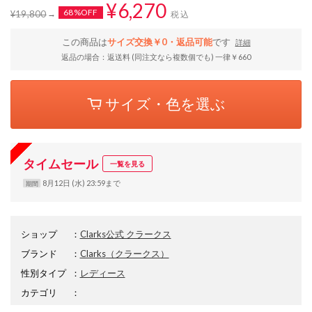
¥6,270
68%OFF
¥19,800
税込
この商品は
サイズ交換￥0・返品可能
です
詳細
返品の場合：返送料 (同注文なら複数個でも) 一律￥660
サイズ・色を選ぶ
タイムセール
一覧を見る
8月12日 (水) 23:59まで
期間
ショップ
：
Clarks公式 クラークス
ブランド
：
Clarks
（クラークス）
性別タイプ
：
レディース
カテゴリ
：