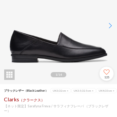
1
/
14
125
ブラックレザー（Black Leather）
UK3/22cm
×
UK3.5/22.5cm
×
UK4/23cm
×
Clarks
（クラークス）
【ネット限定】Sarafyna Freva / サラフィナフレーバ （ブラックレザ
ー）