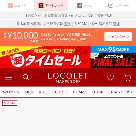
ロコンド
アウトレット
メゾン
マガシーク
【お知らせ】お盆期間の営業・配送についてのご案内
詳細
熊本地震の影響による配送遅延
詳細
｜7/30 (木) 14時〜 送料改訂
詳細
10,000
COLE..
Reebok
YOSUKE
HILLS..
キャンペーン
Z-CRAFT
CAWAII
mis..
NIKE
WOMEN
MEN
KIDS
SPORTS
COSME
HOME
BRAND LIST