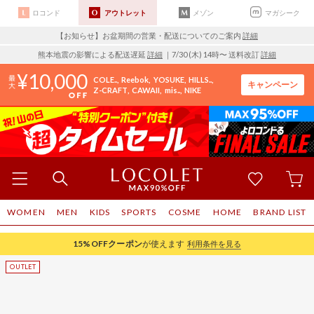
ロコンド
アウトレット
メゾン
マガシーク
【お知らせ】お盆期間の営業・配送についてのご案内
詳細
熊本地震の影響による配送遅延
詳細
｜7/30 (木) 14時〜 送料改訂
詳細
10,000
COLE..
Reebok
YOSUKE
HILLS..
キャンペーン
Z-CRAFT
CAWAII
mis..
NIKE
WOMEN
MEN
KIDS
SPORTS
COSME
HOME
BRAND LIST
15%OFF
クーポン
が使えます
利用条件を見る