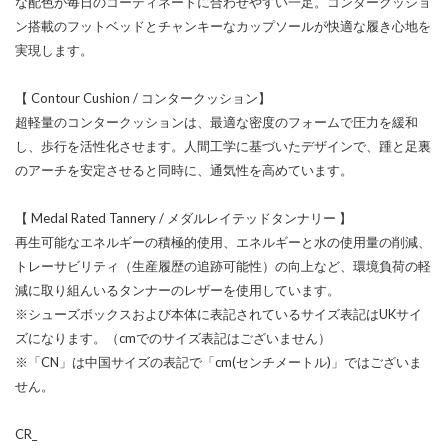
な配色が毎日のコーディネートに合わせやすい一足。コンタークッショ
ン搭載のフットベッドとチャンキーなカップソールが快適な履き心地を
実現します。
【 Contour Cushion / コンタークッション】
超軽量のコンタークッションは、最適な密度のフォームで圧力を緩和
し、歩行を活性化させます。人間工学に基づいたデザインで、踵と足裏
のアーチを安定させると同時に、通気性を高めています。
【 Medal Rated Tannery / メダルレイテッドタンナリー 】
再生可能なエネルギーの積極的使用、エネルギーと水の使用量の削減、
トレーサビリティ（生産履歴の追跡可能性）の向上など、環境負荷の軽
減に取り組んいるタンナーのレザーを使用しています。
※シューズボックスおよび本体に表記されているサイズ表記はUKサイ
ズになります。（cmでのサイズ表記はございません）
※「CN」は中国サイズの表記で「cm(センチメートル)」ではございま
せん。
CR_