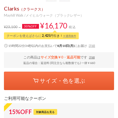
Clarks
（クラークス）
Mayhill Walk /メイヒルウォーク（ブラックレザー）
¥16,170
30%OFF
¥23,100
税込
クーポンを使えばさらに
2,425
円引き！
※適用条件
15時間22分33秒
以内
のお支払いで
8月10日(月)
にお届け
詳細
この商品は
サイズ交換￥0・返品可能
です
詳細
返品の場合：返送料 (同注文なら複数個でも) 一律￥660
サイズ・色を選ぶ
ご利用可能なクーポン
15
%
OFF
対象商品を見る