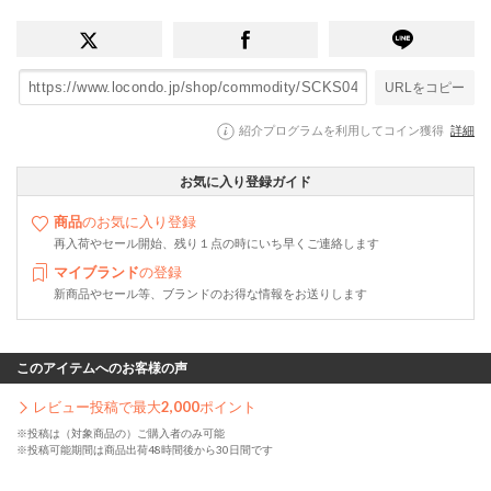
URLをコピー
紹介プログラムを利用してコイン獲得
詳細
お気に入り登録ガイド
商品
のお気に入り登録
再入荷やセール開始、残り１点の時にいち早くご連絡します
マイブランド
の登録
新商品やセール等、ブランドのお得な情報をお送りします
このアイテムへのお客様の声
レビュー投稿で最大
2,000
ポイント
※投稿は（対象商品の）ご購入者のみ可能
※投稿可能期間は商品出荷48時間後から30日間です