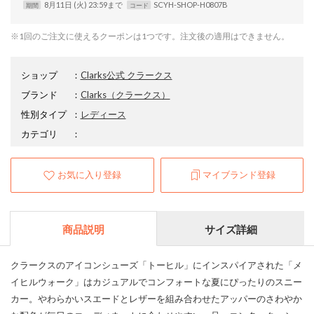
8月11日 (火) 23:59まで
SCYH-SHOP-H0807B
期間
コード
※1回のご注文に使えるクーポンは1つです。注文後の適用はできません。
ショップ
：
Clarks公式 クラークス
ブランド
：
Clarks
（クラークス）
性別タイプ
：
レディース
カテゴリ
：
お気に入り登録
マイブランド登録
商品説明
サイズ詳細
クラークスのアイコンシューズ「トーヒル」にインスパイアされた「メ
イヒルウォーク」はカジュアルでコンフォートな夏にぴったりのスニー
カー。やわらかいスエードとレザーを組み合わせたアッパーのさわやか