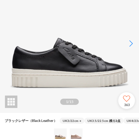
1
/
15
363
ブラックレザー（Black Leather）
UK3/22cm
○
UK3.5/22.5cm
残り2点
UK4/23