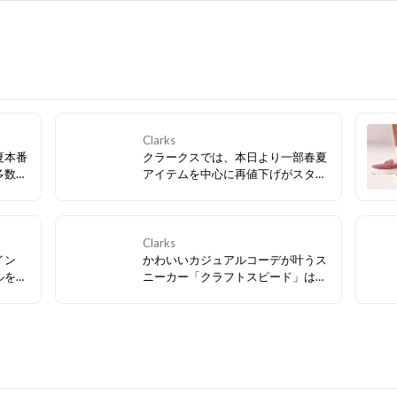
Clarks
夏本番
クラークスでは、本日より一部春夏
多数、
アイテムを中心に再値下げがスター
トしました！ 今すぐ履きたいサンダ
ルなど、必見アイテムが多数！ぜひ
お早めにチェックしてみてくださ
い。
Clarks
イン
かわいいカジュアルコーデが叶うス
ルを組
ニーカー「クラフトスピード」は、
ルシュ
春らしいカラーバリエーションで気
シー
分が上がること間違いなし！デザイ
ザーで
ンはもちろん、毎日履きたくなる履
デザイ
き心地の良さにも注目です。
いフッ
実現。