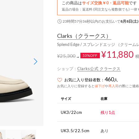
この商品は
サイズ交換￥0・返品可能
です
返品の場合：返送料 (同注文なら複数個でも) 一律￥
23時間57分35秒
以内
のお支払いで
8月8日(土)
Clarks
（クラークス）
Splend Edge / スプレンドエッジ （クリー
¥11,880
¥25,300
53%OFF
→
ショップ：
Clarks公式 クラークス
460
お気に入り登録者数：
人
お気に入りに登録すると
値下げ
や
再入荷
の際にご連絡
サイズ
在庫
UK3/22cm
残り1点
UK3.5/22.5cm
あり