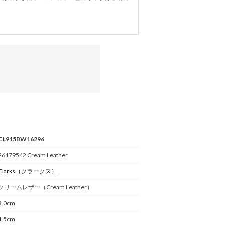
CL915BW16296
26179542 Cream Leather
Clarks
（クラークス）
クリームレザー（Cream Leather）
3.0cm
1.5cm