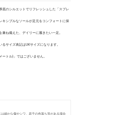
厚底のシルエットでリフレッシュした「スプレ
レキシブルなソールが足元をコンフォートに保
を兼ね備えた、デイリーに履きたい一足。
いるサイズ表記はUKサイズになります。
チメートル)」ではございません。
には細かな傷やシワ、若干の色落ち等がある場合