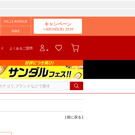
HILLS AVENUE
キャンペーン
8月10日(月)
NIKE
イド
よくあるご質問
[ 前に戻る ]