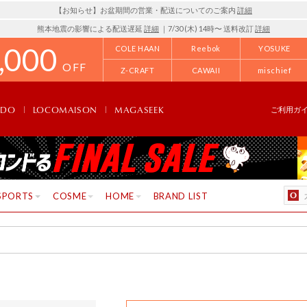
【お知らせ】お盆期間の営業・配送についてのご案内
詳細
熊本地震の影響による配送遅延
詳細
｜7/30 (木) 14時〜 送料改訂
詳細
,000
COLE HAAN
Reebok
YOSUKE
OFF
Z-CRAFT
CAWAII
mischief
NDO
LOCOMAISON
MAGASEEK
ご利用ガ
SPORTS
COSME
HOME
BRAND LIST