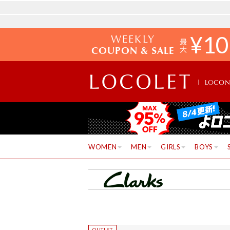
WEEKLY
¥
10
COUPON & SALE
LOCO
WOMEN
MEN
GIRLS
BOYS