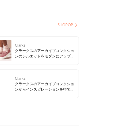
SHOPOP
Clarks
クラークスのアーカイブコレクショ
ンのシルエットをモダンにアップデ
ートし、この春NEWアイコンとして
仲間入りした「Mayhill Cove / メイ
ヒルコーブ」。トレンド感もたっぷ
りな軽量の厚底ソールで気分も
Clarks
UP！
クラークスのアーカイブコレクショ
ンからインスピレーションを得て、
現代のテクノロジーを融合させたビ
ンテージスニーカー「クラフトスピ
ード」、合わせやすいカラーバリエ
ーションも要チェック。