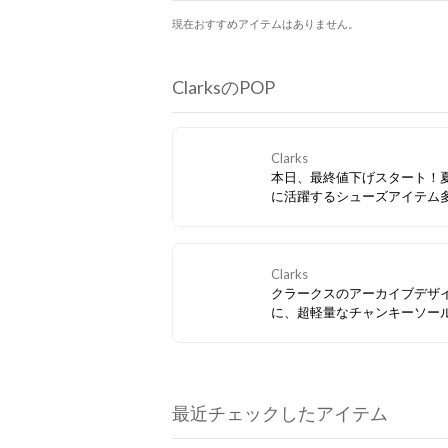
現在おすすめアイテムはありません。
ClarksのPOP
Clarks
本日、最終値下げスタート！
に活躍するシューズアイテム
ぜひお見逃しなく。
Clarks
クラークスのアーカイブデザ
に、超軽量なチャンキーソー
み合わせたスマートカジュア
ーズ「Badell Seam / バデル
ム」。アッパーのヌバックレ
更に存在感を放つ、モダンな
ンが特徴。クッション性の高
最近チェックしたアイテム
トベッドが快適な履き心地を