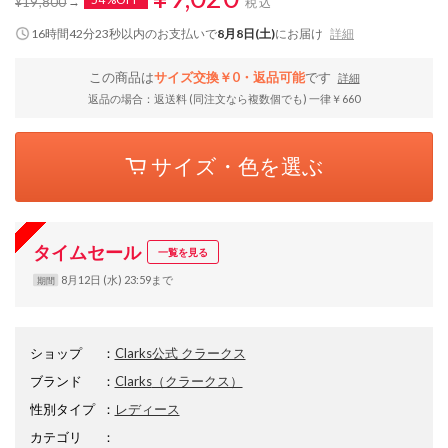
¥19,800
税込
16時間42分22秒
以内
のお支払いで
8月8日(土)
にお届け
詳細
この商品は
サイズ交換￥0・返品可能
です
詳細
返品の場合：返送料 (同注文なら複数個でも) 一律￥660
サイズ・色を選ぶ
タイムセール
一覧を見る
8月12日 (水) 23:59まで
期間
ショップ
：
Clarks公式 クラークス
ブランド
：
Clarks
（クラークス）
性別タイプ
：
レディース
カテゴリ
：