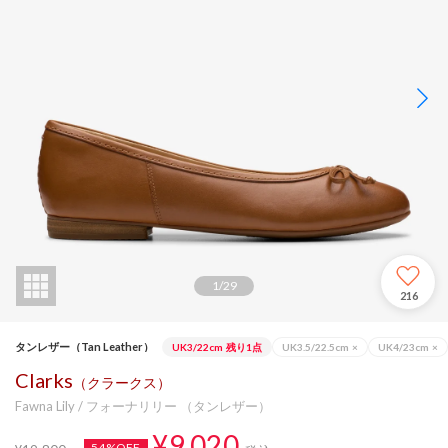
1
/
29
216
タンレザー（Tan Leather）
UK3/22cm
残り1点
UK3.5/22.5cm
×
UK4/23cm
×
Clarks
（クラークス）
Fawna Lily / フォーナリリー （タンレザー）
¥9,020
54%OFF