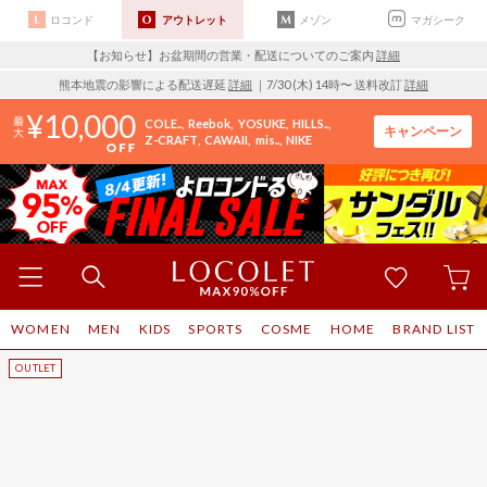
ロコンド
アウトレット
メゾン
マガシーク
【お知らせ】お盆期間の営業・配送についてのご案内
詳細
熊本地震の影響による配送遅延
詳細
｜7/30 (木) 14時〜 送料改訂
詳細
10,000
COLE..
Reebok
YOSUKE
HILLS..
キャンペーン
Z-CRAFT
CAWAII
mis..
NIKE
WOMEN
MEN
KIDS
SPORTS
COSME
HOME
BRAND LIST