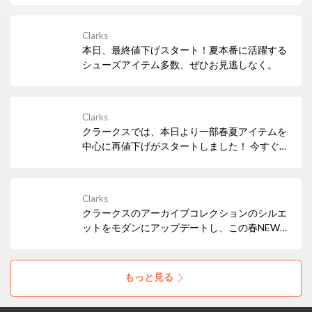
Clarks
本日、最終値下げスタート！夏本番に活躍する
シューズアイテム多数、ぜひお見逃しなく。
Clarks
クラークスでは、本日より一部春夏アイテムを
中心に再値下げがスタートしました！ 今すぐ履
きたいサンダルなど、必見アイテムが多数！ぜ
ひお早めにチェックしてみてください。
Clarks
クラークスのアーカイブコレクションのシルエ
ットをモダンにアップデートし、この春NEW
アイコンとして仲間入りした「Mayhill Cove /
メイヒルコーブ」。トレンド感もたっぷりな軽
量の厚底ソールで気分もUP！
もっと見る