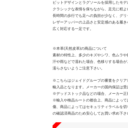
ビットデザインとラグソールを採用したモデ
クラシックな表情を保ちながら、足元に程よ
長時間の歩行でも足への負担が少なく、グリ
レザーアッパーの上品さと安定感のある履き
広く対応する一足です。
※本革(天然皮革)の商品について
素材の特性上、多少のキズやシワ、色ムラや
汗や雨などで濡れた場合、色移りする場合が
濡らさないようご注意下さい。
※こちらはジェイドグループの審査をクリア
輸入品となります。メーカーの国内保証は受
※デッドストック品などの場合、メーカー正
※輸入や検品ルートの都合上、商品によって
傷、商品によってはセキュリティラベルを切
の確認済商品のため安心してお買い求め下さ