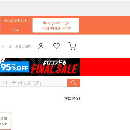
HILLS AVENUE
キャンペーン
8月10日(月)
NIKE
イド
よくあるご質問
[ 前に戻る ]
詳細
660