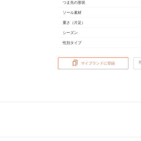
つま先の形状
ソール素材
重さ
（片足）
シーズン
性別タイプ
マイブランドに登録