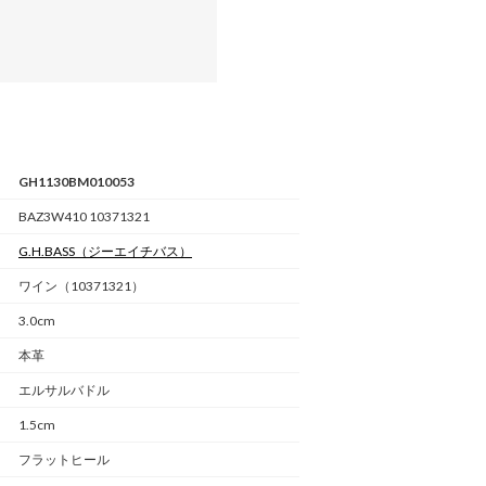
GH1130BM010053
BAZ3W410 10371321
G.H.BASS
（ジーエイチバス）
ワイン（10371321）
3.0cm
本革
エルサルバドル
1.5cm
フラットヒール