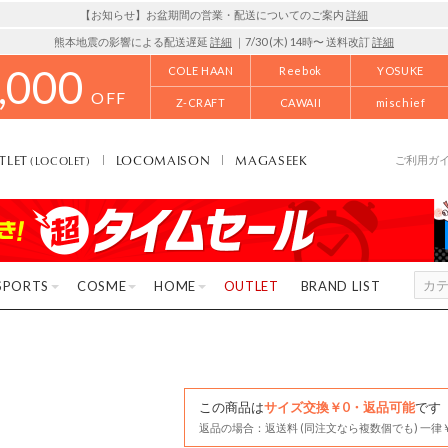
【お知らせ】お盆期間の営業・配送についてのご案内
詳細
熊本地震の影響による配送遅延
詳細
｜7/30 (木) 14時〜 送料改訂
詳細
,000
COLE HAAN
Reebok
YOSUKE
OFF
Z-CRAFT
CAWAII
mischief
TLET
LOCOMAISON
MAGASEEK
(LOCOLET)
ご利用ガ
SPORTS
COSME
HOME
OUTLET
BRAND LIST
この商品は
サイズ交換￥0・返品可能
です
返品の場合：返送料 (同注文なら複数個でも) 一律￥