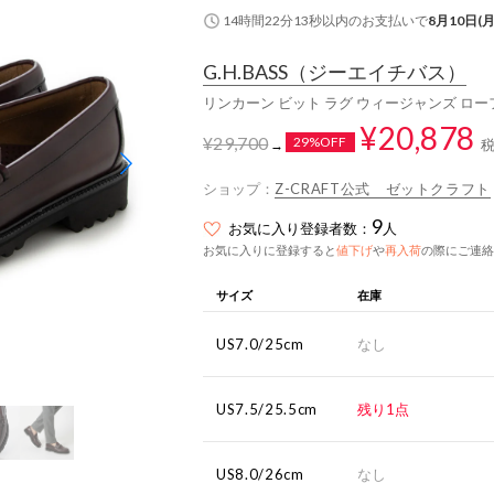
14時間22分12秒
以内
のお支払いで
8月10日(月
G.H.BASS
（ジーエイチバス）
リンカーン ビット ラグ ウィージャンズ ロー
¥20,878
¥29,700
29%OFF
→
ショップ：
Z-CRAFT公式 ゼットクラフト
9
お気に入り登録者数：
人
お気に入りに登録すると
値下げ
や
再入荷
の際にご連絡
サイズ
在庫
US7.0/25cm
なし
US7.5/25.5cm
残り1点
US8.0/26cm
なし