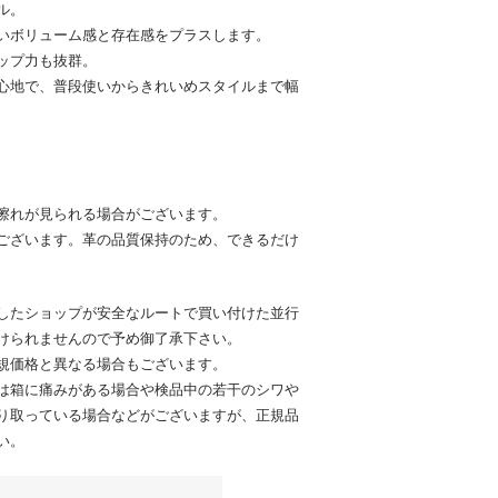
ル。
いボリューム感と存在感をプラスします。
ップ力も抜群。
心地で、普段使いからきれいめスタイルまで幅
擦れが見られる場合がございます。
ございます。革の品質保持のため、できるだけ
したショップが安全なルートで買い付けた並行
けられませんので予め御了承下さい。
規価格と異なる場合もございます。
は箱に痛みがある場合や検品中の若干のシワや
り取っている場合などがございますが、正規品
い。