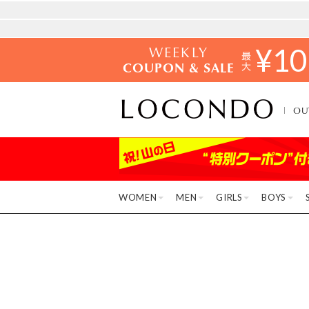
WEEKLY
¥
10
COUPON & SALE
OU
WOMEN
MEN
GIRLS
BOYS