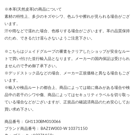
※本革(天然皮革)の商品について
素材の特性上、多少のキズやシワ、色ムラや擦れが見られる場合がござ
います。
汗や雨などで濡れた場合、色移りする場合がございます。革の品質保持
のため、できるだけ濡らさないようご注意下さい。
※こちらはジェイドグループの審査をクリアしたショップが安全なルー
トで買い付けた並行輸入品となります。メーカーの国内保証は受けられ
ませんので予め御了承下さい。
※デッドストック品などの場合、メーカー正規価格と異なる場合もござ
います。
※輸入や検品ルートの都合上、商品によっては箱に痛みがある場合や検
品中の若干のシワや傷、商品によってはセキュリティラベルを切り取っ
ている場合などがございますが、正規品の確認済商品のため安心してお
買い求め下さい。
商品番号
： GH1130BM010066
ブランド商品番号
： BAZ1W003-W 10371150