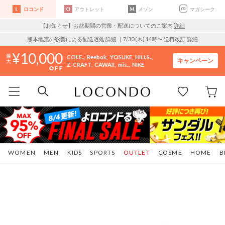
ロコンド
アウトレット
メゾン
マガシーク
【お知らせ】お盆期間の営業・配送についてのご案内
詳細
熊本地震の影響による配送遅延
詳細
｜7/30 (木) 14時〜 送料改訂
詳細
10,000
COLE..
Reebok
YOSUKE
HILLS..
キャンペーン
Z-CRAFT
CAWAII
mis..
NIKE
WOMEN
MEN
KIDS
SPORTS
OUTLET
COSME
HOME
B