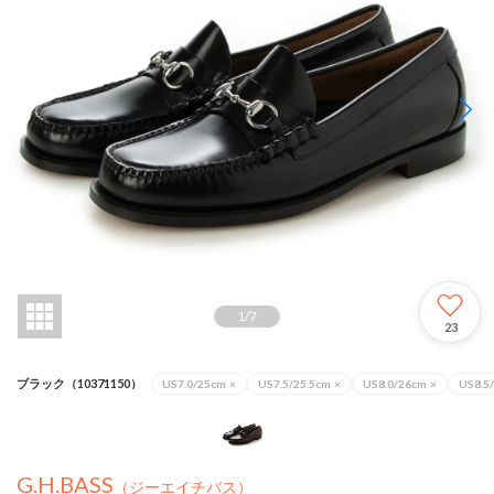
1
/
7
23
ブラック（10371150）
US7.0/25cm
×
US7.5/25.5cm
×
US8.0/26cm
×
US8.5
G.H.BASS
（ジーエイチバス）