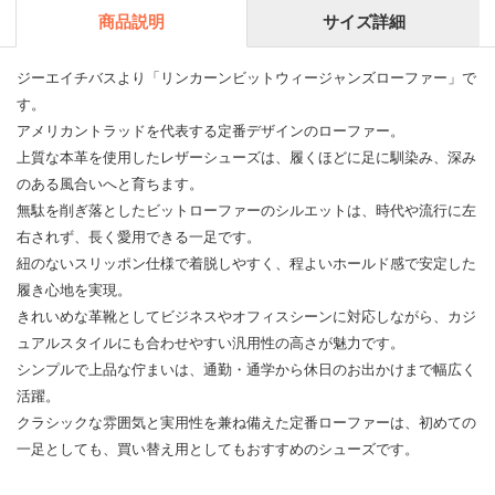
商品説明
サイズ詳細
ジーエイチバスより「リンカーンビットウィージャンズローファー」で
す。
アメリカントラッドを代表する定番デザインのローファー。
上質な本革を使用したレザーシューズは、履くほどに足に馴染み、深み
のある風合いへと育ちます。
無駄を削ぎ落としたビットローファーのシルエットは、時代や流行に左
右されず、長く愛用できる一足です。
紐のないスリッポン仕様で着脱しやすく、程よいホールド感で安定した
履き心地を実現。
きれいめな革靴としてビジネスやオフィスシーンに対応しながら、カジ
ュアルスタイルにも合わせやすい汎用性の高さが魅力です。
シンプルで上品な佇まいは、通勤・通学から休日のお出かけまで幅広く
活躍。
クラシックな雰囲気と実用性を兼ね備えた定番ローファーは、初めての
一足としても、買い替え用としてもおすすめのシューズです。