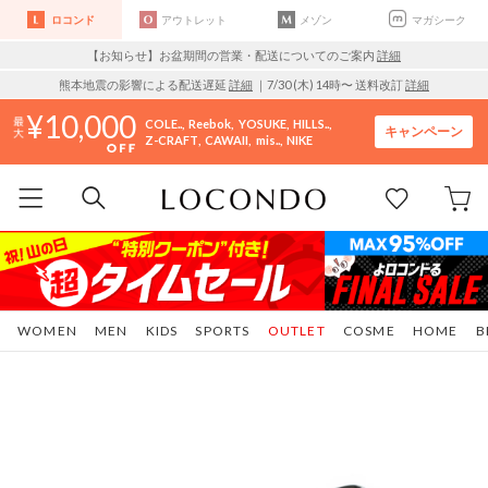
ロコンド
アウトレット
メゾン
マガシーク
【お知らせ】お盆期間の営業・配送についてのご案内
詳細
熊本地震の影響による配送遅延
詳細
｜7/30 (木) 14時〜 送料改訂
詳細
10,000
COLE..
Reebok
YOSUKE
HILLS..
キャンペーン
Z-CRAFT
CAWAII
mis..
NIKE
WOMEN
MEN
KIDS
SPORTS
OUTLET
COSME
HOME
B