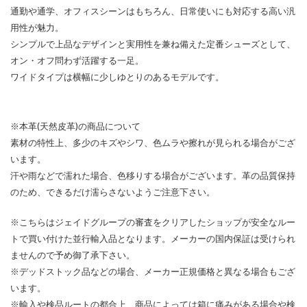
通勤や通学、オフィスシーンはもちろん、日常使いにも対応する高い汎
用性が魅力。
シンプルで上品なデザインと実用性を兼ね備えた定番シューズとして、
オン・オフ問わず活躍する一足。
ワイドタイプは横幅に少しゆとりのあるモデルです。
※本革(天然皮革)の商品について
素材の特性上、多少のキズやシワ、色ムラや擦れが見られる場合がござ
います。
汗や雨などで濡れた場合、色移りする場合がございます。革の品質保持
のため、できるだけ濡らさないようご注意下さい。
※こちらはジェイドグループの審査をクリアしたショップが安全なルー
トで買い付けた並行輸入品となります。メーカーの国内保証は受けられ
ませんので予め御了承下さい。
※デッドストック品などの場合、メーカー正規価格と異なる場合もござ
います。
※輸入や検品ルートの都合上、商品によっては箱に痛みがある場合や検