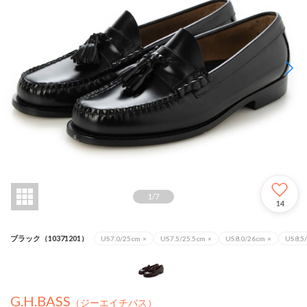
1
/
7
14
ブラック（10371201）
US7.0/25cm
×
US7.5/25.5cm
×
US8.0/26cm
×
US8.5
G.H.BASS
（ジーエイチバス）