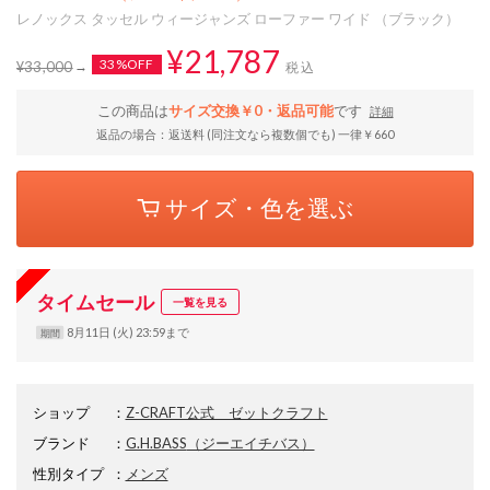
レノックス タッセル ウィージャンズ ローファー ワイド （ブラック）
¥21,787
33%OFF
¥33,000
税込
この商品は
サイズ交換￥0・返品可能
です
詳細
返品の場合：返送料 (同注文なら複数個でも) 一律￥660
サイズ・色を選ぶ
タイムセール
一覧を見る
8月11日 (火) 23:59まで
期間
ショップ
：
Z-CRAFT公式 ゼットクラフト
ブランド
：
G.H.BASS
（ジーエイチバス）
性別タイプ
：
メンズ