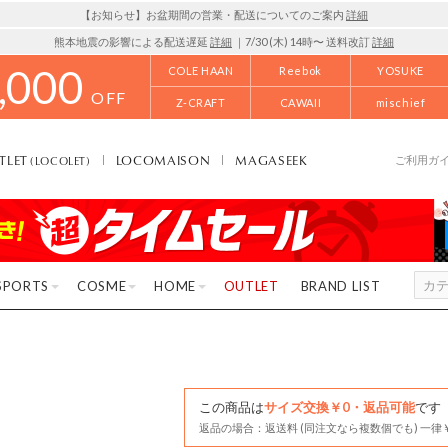
【お知らせ】お盆期間の営業・配送についてのご案内
詳細
熊本地震の影響による配送遅延
詳細
｜7/30 (木) 14時〜 送料改訂
詳細
,000
COLE HAAN
Reebok
YOSUKE
OFF
Z-CRAFT
CAWAII
mischief
TLET
LOCOMAISON
MAGASEEK
(LOCOLET)
ご利用ガ
SPORTS
COSME
HOME
OUTLET
BRAND LIST
この商品は
サイズ交換￥0・返品可能
です
返品の場合：返送料 (同注文なら複数個でも) 一律￥