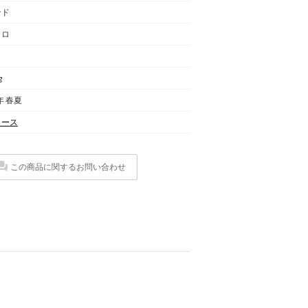
ンド
クロ
g
年 春夏
ィース
この商品に関するお問い合わせ