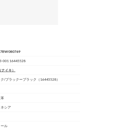
57BW080769
3-001 16445528
（ナイキ）
ク/ブラックーブラック（16445528）
皮革
ドネシア
ヒール