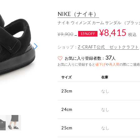
NIKE
（ナイキ）
ナイキ ウィメンズ カーム サンダル （ブラ
¥8,415
¥9,900
15%OFF
税込
→
ショップ：
Z-CRAFT公式 ゼットクラフト
37
お気に入り登録者数：
人
お気に入りに登録すると
値下げ
や
再入荷
の際にご連絡
サイズ
在庫
23cm
なし
24cm
なし
25cm
なし