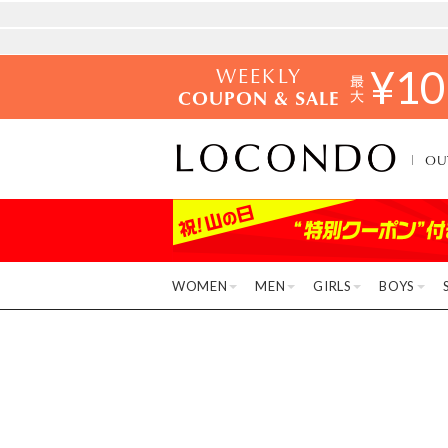
WEEKLY
¥
10
COUPON & SALE
OU
WOMEN
MEN
GIRLS
BOYS