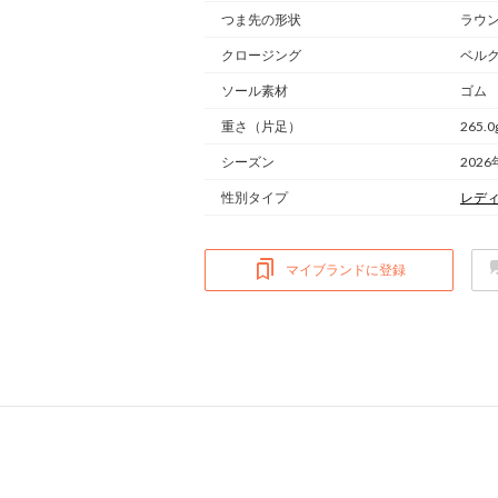
つま先の形状
ラウ
クロージング
ベル
ソール素材
ゴム
重さ
（片足）
265.0
シーズン
2026
性別タイプ
レデ
マイブランドに登録