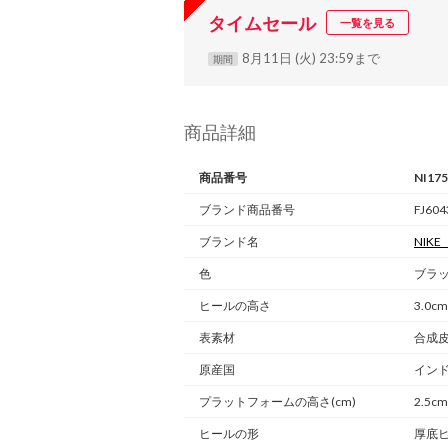
タイムセール
一覧を見る
8月11日 (火) 23:59まで
期間
商品詳細
商品番号
NI17
ブランド商品番号
FJ604
ブランド名
NIKE
色
ブラッ
ヒールの高さ
3.0cm
表素材
合成
原産国
イン
プラットフォームの高さ(cm)
2.5cm
ヒールの形
厚底