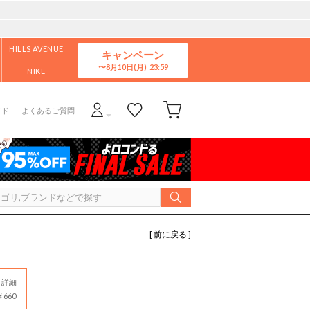
HILLS AVENUE
キャンペーン
8月10日(月)
NIKE
イド
よくあるご質問
[ 前に戻る ]
詳細
660