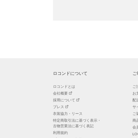
ロコンドについて
ご
ロコンドとは
ご
会社概要
お
採用について
配
プレス
サ
衣装協力・リース
ご
特定商取引法に基づく表示・
商
古物営業法に基づく表記
会
利用規約
L