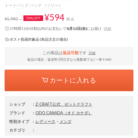
トートバッグ バッグ （ツリー）
¥594
70%OFF
¥1,980
税込
17時間11分05秒
以内
のお支払いで
8月12日(水)
にお届け
詳細
ポスト投函対象品 (単品注文の場合)
この商品は
返品可能
です
詳細
返品の場合：返送料 (同注文なら複数個でも) 一律￥660
カートに入れる
ショップ
：
Z-CRAFT公式 ゼットクラフト
ブランド
：
ODO CANADA
（オド カナダ）
性別タイプ
：
レディース
・
メンズ
カテゴリ
：