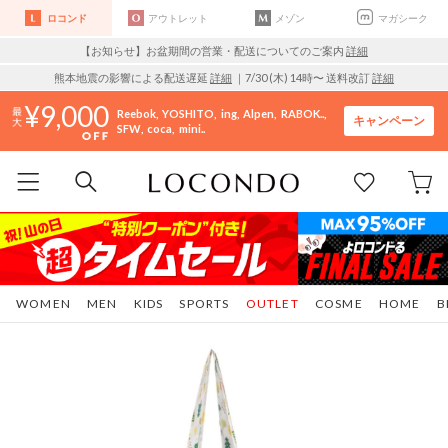
ロコンド
アウトレット
メゾン
マガシーク
【お知らせ】お盆期間の営業・配送についてのご案内
詳細
熊本地震の影響による配送遅延
詳細
｜7/30 (木) 14時〜 送料改訂
詳細
9,000
Reebok
YOSHITO
ing
Alpen
RABOK..
キャンペーン
SFW
coca
mini..
WOMEN
MEN
KIDS
SPORTS
OUTLET
COSME
HOME
B