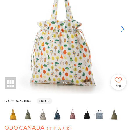
1
/
7
131
ツリー（67880046）
FREE
○
ODO CANADA
（オド カナダ）