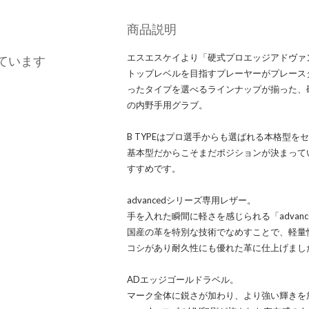
商品説明
エスエスケイより「硬式プロエッジアドヴァ
ています
トップレベルを目指すプレーヤーがプレース
ったタイプを選べるラインナップが揃った、硬
の内野手用グラブ。
B TYPEはプロ選手からも選ばれる本格型
基本型だからこそまだポジションが決まって
すすめです。
advancedシリーズ専用レザー。
手を入れた瞬間に軽さを感じられる「advan
国産の革を特別な技術でなめすことで、軽量
コシがあり耐久性にも優れた革に仕上げまし
ADエッジゴールドラベル。
マーク全体に鋭さが加わり、より強い輝きを