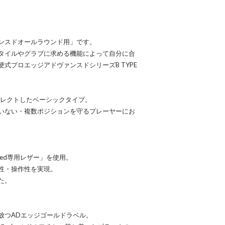
ンスドオールラウンド用」です。
タイルやグラブに求める機能によって自分に合
式プロエッジアドヴァンスドシリーズB TYPE
をセレクトしたベーシックタイプ。
いない・複数ポジションを守るプレーヤーにお
ced専用レザー」を使用。
性・操作性を実現。
た。
放つADエッジゴールドラベル。