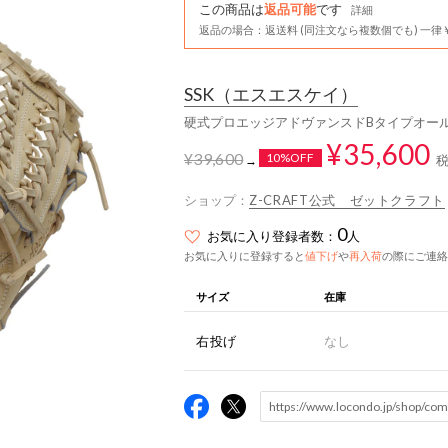
この商品は
返品可能
です
詳細
返品の場合：返送料 (同注文なら複数個でも) 一律￥
SSK
（エスエスケイ）
硬式プロエッジアドヴァンスドBタイプオール
¥35,600
¥39,600
10%OFF
→
ショップ：
Z-CRAFT公式 ゼットクラフト
0
お気に入り登録者数：
人
お気に入りに登録すると
値下げ
や
再入荷
の際にご連絡
サイズ
在庫
右投げ
なし