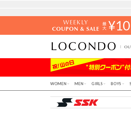
WEEKLY
¥
10
COUPON & SALE
OU
WOMEN
MEN
GIRLS
BOYS