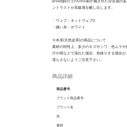
proedgeロゴのUV印刷が施された存在感
ントラストが高級感を醸し出します。
・ウェブ：ネットウェブU
・縫い糸：ホワイト
※本革(天然皮革)の商品について
素材の特性上、多少のキズやシワ、色ムラや
汗や雨などで濡れた場合、色移りする場合が
濡らさないようご注意下さい。
商品詳細
商品番号
ブランド商品番号
ブランド名
色
素材