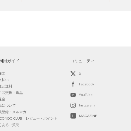
利用ガイド
コミュニティ
注文
X
支払い
Facebook
送と送料
イズ交換・返品
YouTube
返金
Instagram
品について
員登録・メルマガ
MAGAZINE
OCONDO CLUB・レビュー・ポイント
くあるご質問