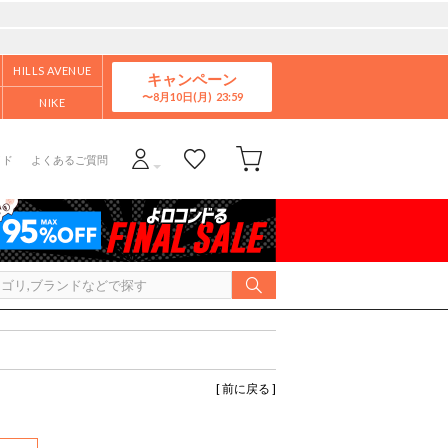
HILLS AVENUE
キャンペーン
8月10日(月)
NIKE
イド
よくあるご質問
[ 前に戻る ]