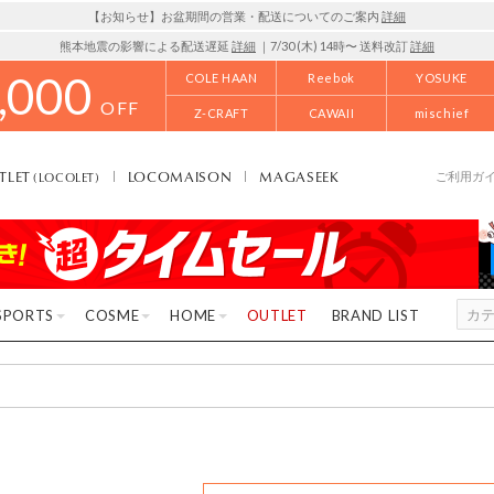
【お知らせ】お盆期間の営業・配送についてのご案内
詳細
熊本地震の影響による配送遅延
詳細
｜7/30 (木) 14時〜 送料改訂
詳細
,000
COLE HAAN
Reebok
YOSUKE
OFF
Z-CRAFT
CAWAII
mischief
TLET
LOCOMAISON
MAGASEEK
(LOCOLET)
ご利用ガ
SPORTS
COSME
HOME
OUTLET
BRAND LIST