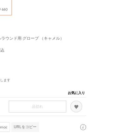
660
ラウンド用 グローブ （キャメル）
税込
します
お気に入り
品切れ
URLをコピー