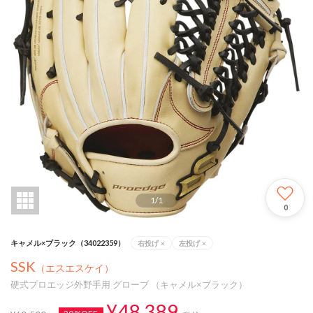
1
/
1
0
キャメル×ブラック（34022359）
右投げ
×
左投げ
×
SSK
（エスエスケイ）
硬式プロエッジ外野手用 グローブ （キャメル×ブラック）
¥48,389