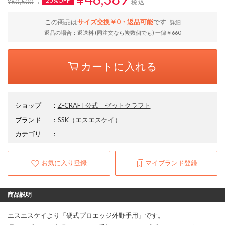
20%OFF
¥60,500
税込
この商品は
サイズ交換￥0・返品可能
です
詳細
返品の場合：返送料 (同注文なら複数個でも) 一律￥660
カートに入れる
ショップ
：
Z-CRAFT公式 ゼットクラフト
ブランド
：
SSK
（エスエスケイ）
カテゴリ
：
お気に入り登録
マイブランド登録
商品説明
エスエスケイより「硬式プロエッジ外野手用」です。