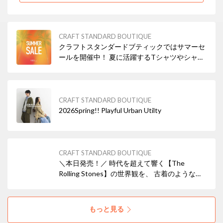
CRAFT STANDARD BOUTIQUE
クラフトスタンダードブティックではサマーセ
ールを開催中！ 夏に活躍するTシャツやシャ
ツ、ワンピース、パンツなど、人気アイテムを
お得なプライスでご用意しております。 さら
に、セール対象商品も続々追加中。 気になって
いたアイテムをお得に手に入れるチャンスで
CRAFT STANDARD BOUTIQUE
す。
2026Spring!! Playful Urban Utilty
CRAFT STANDARD BOUTIQUE
＼本日発売！／ 時代を超えて響く【The
Rolling Stones】の世界観を、 古着のような風
合いで再現した限定コレクションが登場！
もっと見る