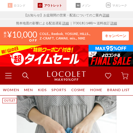
ロコンド
アウトレット
メゾン
マガシーク
【お知らせ】お盆期間の営業・配送についてのご案内
詳細
熊本地震の影響による配送遅延
詳細
｜7/30 (木) 14時〜 送料改訂
詳細
10,000
COLE..
Reebok
YOSUKE
HILLS..
キャンペーン
Z-CRAFT
CAWAII
mis..
NIKE
WOMEN
MEN
KIDS
SPORTS
COSME
HOME
BRAND LIST