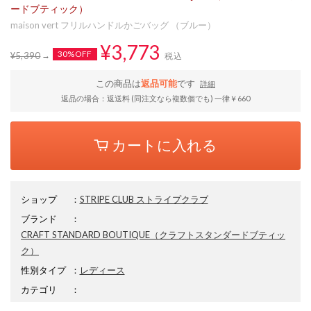
ードブティック）
maison vert フリルハンドルかごバッグ （ブルー）
¥3,773
30%OFF
¥5,390
税込
この商品は
返品可能
です
詳細
返品の場合：返送料 (同注文なら複数個でも) 一律￥660
カートに入れる
ショップ
：
STRIPE CLUB ストライプクラブ
ブランド
：
CRAFT STANDARD BOUTIQUE
（クラフトスタンダードブティッ
ク）
性別タイプ
：
レディース
カテゴリ
：