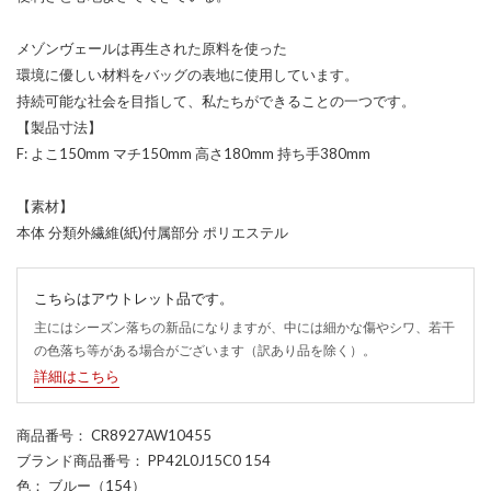
メゾンヴェールは再生された原料を使った
環境に優しい材料をバッグの表地に使用しています。
持続可能な社会を目指して、私たちができることの一つです。
【製品寸法】
F: よこ150mm マチ150mm 高さ180mm 持ち手380mm
【素材】
本体 分類外繊維(紙)付属部分 ポリエステル
こちらはアウトレット品です。
主にはシーズン落ちの新品になりますが、中には細かな傷やシワ、若干
の色落ち等がある場合がございます（訳あり品を除く）。
詳細はこちら
商品番号
： CR8927AW10455
ブランド商品番号
： PP42L0J15C0 154
色
： ブルー（154）