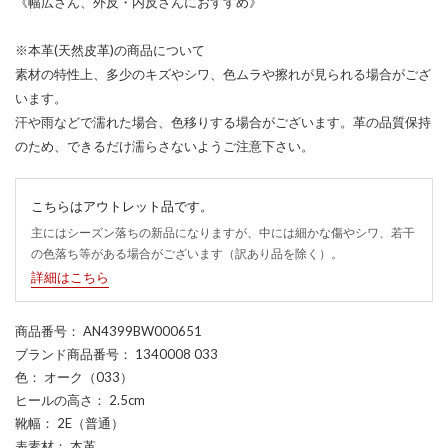
《幅広さん、外反・内反さんにおすすめ》
※本革(天然皮革)の商品について
素材の特性上、多少のキズやシワ、色ムラや擦れが見られる場合がござ
います。
汗や雨などで濡れた場合、色移りする場合がございます。革の品質保持
のため、できるだけ濡らさないようご注意下さい。
こちらはアウトレット品です。
主にはシーズン落ちの新品になりますが、中には細かな傷やシワ、若干
の色落ち等がある場合がございます（訳あり品を除く）。
詳細はこちら
商品番号
： AN4399BW000651
ブランド商品番号
： 1340008 033
色
： オーク（033）
ヒールの高さ
： 2.5cm
靴幅
： 2E（普通）
表素材
： 本革