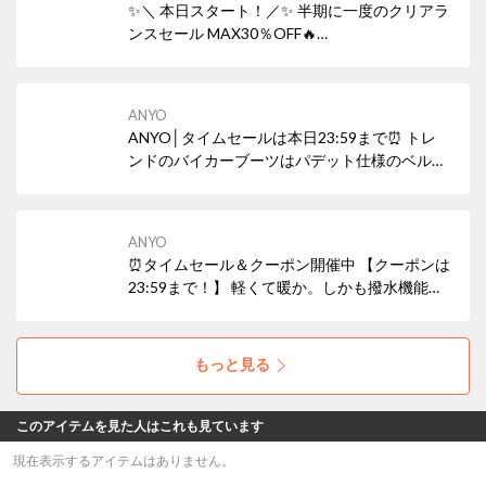
✨＼ 本日スタート！／✨ 半期に一度のクリアラ
ンスセール MAX30％OFF🔥
─────────────── 気になっていた“あの
一足”も、 今だけのスペシャルプライス。
───────────────
ANYO
ANYO│タイムセールは本日23:59まで⏰ トレ
ンドのバイカーブーツはパデット仕様のベルト
でちょっぴりマイルドに。存在感のあるシルエ
ットながらハードすぎない印象で、スタイリン
グにも自然となじみます。
ANYO
⏰タイムセール＆クーポン開催中 【クーポンは
23:59まで！】 軽くて暖か。しかも撥水機能ま
でついた、リアルレザーのファーブーツ。 通勤
から旅行やイベントまで幅広く活躍する、冬の
スタメンです。
もっと見る
このアイテムを見た人はこれも見ています
現在表示するアイテムはありません。