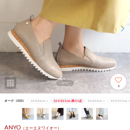
1
/
12
6
オーク（033）
22.0/22cm
×
22.5/22.5cm
残り1点
23.0/23cm
×
23.5/23.5cm
×
ANYO
（エーエヌワイオー）