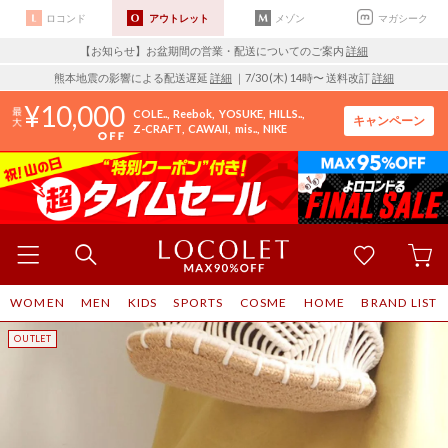
ロコンド
アウトレット
メゾン
マガシーク
【お知らせ】お盆期間の営業・配送についてのご案内
詳細
熊本地震の影響による配送遅延
詳細
｜7/30 (木) 14時〜 送料改訂
詳細
10,000
COLE..
Reebok
YOSUKE
HILLS..
キャンペーン
Z-CRAFT
CAWAII
mis..
NIKE
WOMEN
MEN
KIDS
SPORTS
COSME
HOME
BRAND LIST