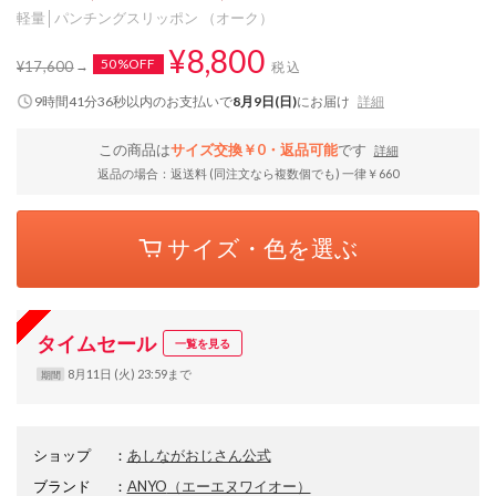
軽量│パンチングスリッポン （オーク）
¥8,800
50%OFF
¥17,600
税込
9時間41分35秒
以内
のお支払いで
8月9日(日)
にお届け
詳細
この商品は
サイズ交換￥0・返品可能
です
詳細
返品の場合：返送料 (同注文なら複数個でも) 一律￥660
サイズ・色を選ぶ
タイムセール
一覧を見る
8月11日 (火) 23:59まで
期間
ショップ
：
あしながおじさん公式
ブランド
：
ANYO
（エーエヌワイオー）