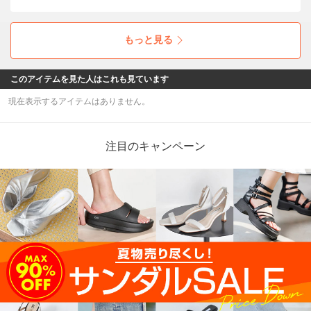
cava cava
✨＼ 本日スタート！／✨ 半期に一度のクリアラ
ンスセール MAX30％OFF🔥
─────────────── 気になっていた“あの
一足”も、 今だけのスペシャルプライス。
───────────────
cava cava
cava cava│タイムセールは本日23:59まで⏰ ボ
リュームがありながらも足首の細さが強調され
るデザインで、足元がすっきり見えする大人カ
ジュアルなニットブーツ。フェミニンコーデの
外しとしても◎
cava cava
⏰タイムセール＆クーポン開催中 【クーポンは
23:59まで！】 レザーの質感と、すっきりとし
たシルエットが際立つレースアップブーツ。リ
アルレザーでありながら晴雨兼用という頼もし
さ。高級感と実用性を兼ね備えた、日常に寄り
もっと見る
添うブーツです。