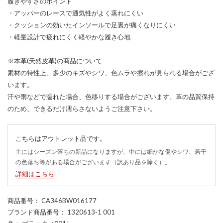
履きやすさのポイント
・アッパーのレースで通気性がよく蒸れにくい
・クッションの効いたインソールで足裏が痛くなりにくい
・軽量設計で疲れにくく軽やかな履き心地
※本革(天然皮革)の商品について
素材の特性上、多少のキズやシワ、色ムラや擦れが見られる場合がござ
います。
汗や雨などで濡れた場合、色移りする場合がございます。革の品質保持
のため、できるだけ濡らさないようご注意下さい。
こちらはアウトレット品です。
主にはシーズン落ちの新品になりますが、中には細かな傷やシワ、若干
の色落ち等がある場合がございます（訳あり品を除く）。
詳細はこちら
商品番号
： CA346BW016177
ブランド商品番号
： 1320613-1 001