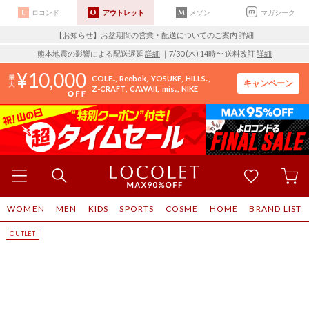
ロコンド
アウトレット
メゾン
マガシーク
【お知らせ】お盆期間の営業・配送についてのご案内
詳細
熊本地震の影響による配送遅延
詳細
｜7/30 (木) 14時〜 送料改訂
詳細
10,000
COLE..
Reebok
YOSUKE
HILLS..
キャンペーン
Z-CRAFT
CAWAII
mis..
NIKE
WOMEN
MEN
KIDS
SPORTS
COSME
HOME
BRAND LIST