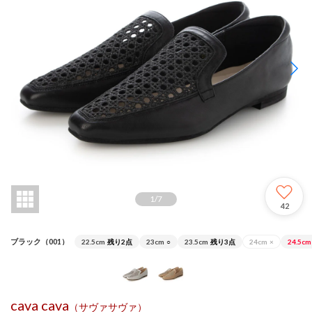
1
/
7
42
ブラック（001）
22.5cm
残り2点
23cm
○
23.5cm
残り3点
24cm
×
24.5cm
cava cava
（サヴァサヴァ）