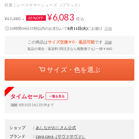
軽量｜レースサマーシューズ （ブラック）
¥6,083
65%OFF
¥17,380
税込
23時間04分25秒
以内
のお支払いで
8月11日(火)
にお届け
詳細
この商品は
サイズ交換￥0・返品可能
です
詳細
返品の場合：返送料 (同注文なら複数個でも) 一律￥660
サイズ・色を選ぶ
タイムセール
一覧を見る
8月11日 (火) 23:59まで
期間
ショップ
：
あしながおじさん公式
ブランド
：
cava cava
（サヴァサヴァ）