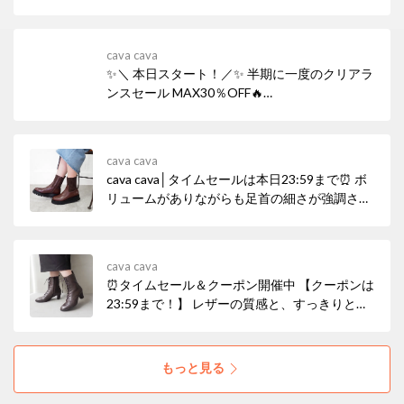
cava cava
✨＼ 本日スタート！／✨ 半期に一度のクリアラ
ンスセール MAX30％OFF🔥
─────────────── 気になっていた“あの
一足”も、 今だけのスペシャルプライス。
───────────────
cava cava
cava cava│タイムセールは本日23:59まで⏰ ボ
リュームがありながらも足首の細さが強調され
るデザインで、足元がすっきり見えする大人カ
ジュアルなニットブーツ。フェミニンコーデの
外しとしても◎
cava cava
⏰タイムセール＆クーポン開催中 【クーポンは
23:59まで！】 レザーの質感と、すっきりとし
たシルエットが際立つレースアップブーツ。リ
アルレザーでありながら晴雨兼用という頼もし
さ。高級感と実用性を兼ね備えた、日常に寄り
もっと見る
添うブーツです。