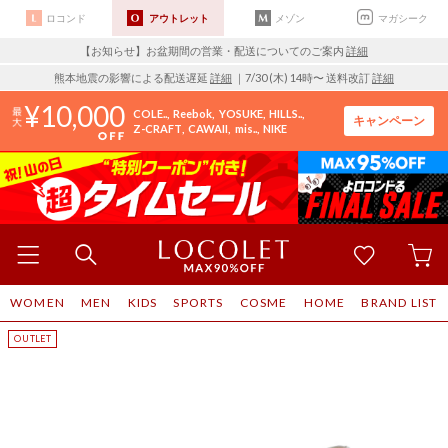
ロコンド
アウトレット
メゾン
マガシーク
【お知らせ】お盆期間の営業・配送についてのご案内
詳細
熊本地震の影響による配送遅延
詳細
｜7/30 (木) 14時〜 送料改訂
詳細
10,000
COLE..
Reebok
YOSUKE
HILLS..
キャンペーン
Z-CRAFT
CAWAII
mis..
NIKE
WOMEN
MEN
KIDS
SPORTS
COSME
HOME
BRAND LIST