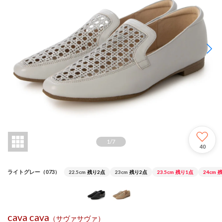
1
/
7
40
ライトグレー（073）
22.5cm
残り2点
23cm
残り2点
23.5cm
残り1点
24cm
残
cava cava
（サヴァサヴァ）