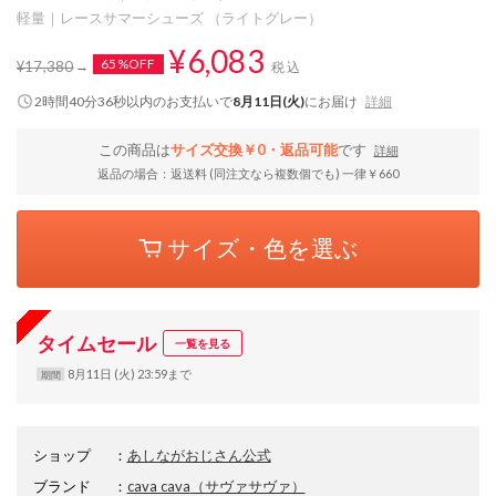
軽量｜レースサマーシューズ （ライトグレー）
¥6,083
65%OFF
¥17,380
税込
2時間40分36秒
以内
のお支払いで
8月11日(火)
にお届け
詳細
この商品は
サイズ交換￥0・返品可能
です
詳細
返品の場合：返送料 (同注文なら複数個でも) 一律￥660
サイズ・色を選ぶ
タイムセール
一覧を見る
8月11日 (火) 23:59まで
期間
ショップ
：
あしながおじさん公式
ブランド
：
cava cava
（サヴァサヴァ）