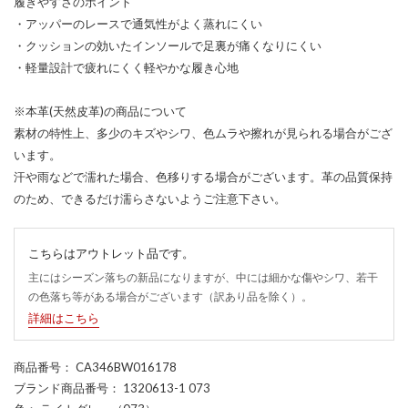
履きやすさのポイント
・アッパーのレースで通気性がよく蒸れにくい
・クッションの効いたインソールで足裏が痛くなりにくい
・軽量設計で疲れにくく軽やかな履き心地
※本革(天然皮革)の商品について
素材の特性上、多少のキズやシワ、色ムラや擦れが見られる場合がござ
います。
汗や雨などで濡れた場合、色移りする場合がございます。革の品質保持
のため、できるだけ濡らさないようご注意下さい。
こちらはアウトレット品です。
主にはシーズン落ちの新品になりますが、中には細かな傷やシワ、若干
の色落ち等がある場合がございます（訳あり品を除く）。
詳細はこちら
商品番号
： CA346BW016178
ブランド商品番号
： 1320613-1 073