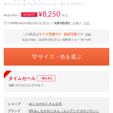
オープントゥレースアップシューズ （ダークブラウン）
¥8,250
40%OFF
¥13,750
税込
17時間04分40秒
以内
のお支払いで
8月9日(日)
にお届け
詳細
この商品は
サイズ交換￥0・返品可能
です
詳細
返品の場合：返送料 (同注文なら複数個でも) 一律￥660
サイズ・色を選ぶ
タイムセール
一覧を見る
8月11日 (火) 23:59まで
期間
ショップ
：
あしながおじさん公式
ブランド
：
EN あしながおじさん
（エンアシナガオジサン）