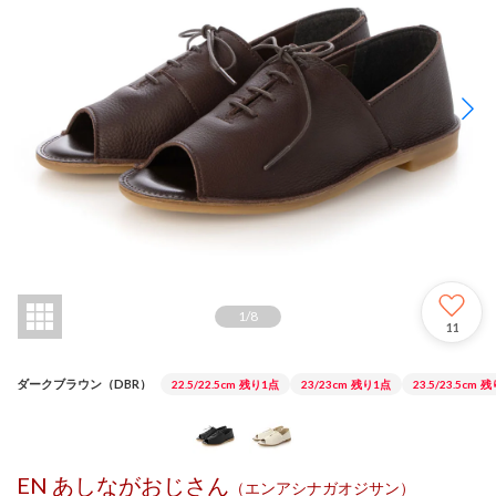
1
/
8
11
ダークブラウン（DBR）
22.5/22.5cm
残り1点
23/23cm
残り1点
23.5/23.5cm
残
EN あしながおじさん
（エンアシナガオジサン）