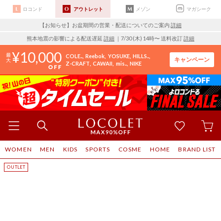
ロコンド
アウトレット
メゾン
マガシーク
【お知らせ】お盆期間の営業・配送についてのご案内
詳細
熊本地震の影響による配送遅延
詳細
｜7/30 (木) 14時〜 送料改訂
詳細
10,000
COLE..
Reebok
YOSUKE
HILLS..
キャンペーン
Z-CRAFT
CAWAII
mis..
NIKE
WOMEN
MEN
KIDS
SPORTS
COSME
HOME
BRAND LIST