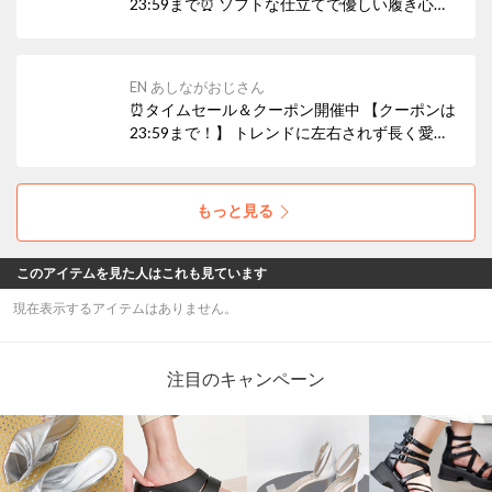
23:59まで⏰ ソフトな仕立てで優しい履き心地
の一足。 たるみのあるシルエットは足を入れる
ことで自然なしわが生まれ、抜け感のあるリラ
ックスした佇まいに。
EN あしながおじさん
⏰タイムセール＆クーポン開催中 【クーポンは
23:59まで！】 トレンドに左右されず長く愛さ
れるENあしながおじさんのロングセラー。 足
を柔らかく包み込むソフトな防水レザーで、安
心の履き心地です。
もっと見る
このアイテムを見た人はこれも見ています
現在表示するアイテムはありません。
注目のキャンペーン