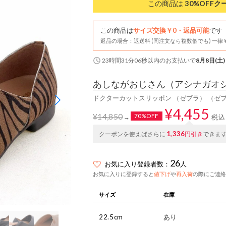
この商品は
30%OFF
ク
この商品は
サイズ交換￥0・返品可能
です
返品の場合：返送料 (同注文なら複数個でも) 一律￥
23時間31分05秒
以内
のお支払いで
8月8日(土)
あしながおじさん
（アシナガオ
ドクターカットスリッポン （ゼブラ） （ゼ
¥4,455
¥14,850
70%OFF
税込
→
1,336
クーポンを使えばさらに
円引き
できま
26
お気に入り登録者数：
人
お気に入りに登録すると
値下げ
や
再入荷
の際にご連絡
サイズ
在庫
22.5cm
あり