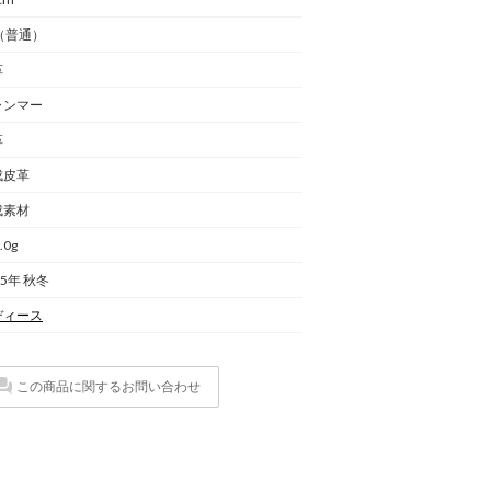
（普通）
革
ャンマー
革
成皮革
成素材
.0g
25年 秋冬
ディース
この商品に関するお問い合わせ