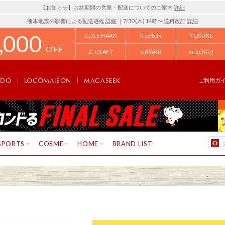
【お知らせ】お盆期間の営業・配送についてのご案内
詳細
熊本地震の影響による配送遅延
詳細
｜7/30 (木) 14時〜 送料改訂
詳細
,000
COLE HAAN
Reebok
YOSUKE
OFF
Z-CRAFT
CAWAII
mischief
NDO
LOCOMAISON
MAGASEEK
ご利用ガ
SPORTS
COSME
HOME
BRAND LIST