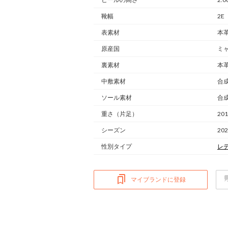
靴幅
2E
表素材
本
原産国
ミ
裏素材
本
中敷素材
合
ソール素材
合
重さ
（片足）
201
シーズン
20
性別タイプ
レ
マイブランドに登録