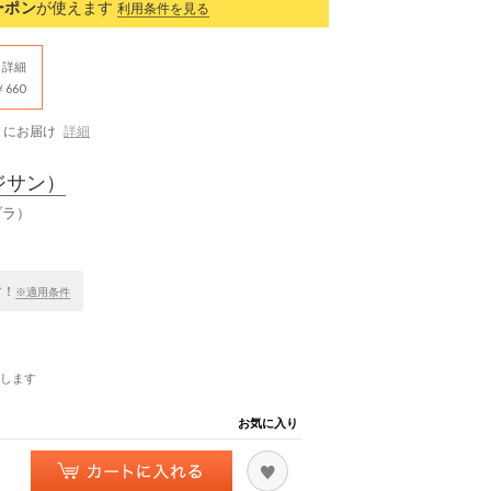
ーポン
が使えます
利用条件を見る
詳細
660
にお届け
詳細
ジサン）
ブラ）
す！
※適用条件
します
お気に入り