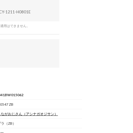
CY-1211-H0801E
の適用はできません。
341BW015062
0547 ZB
しながおじさん
（アシナガオジサン）
ブラ（ZB）
cm