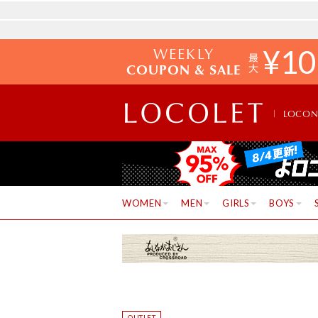
WEEKLY
¥
10
COUPON & SALE
LOCO
WOMEN
MEN
GIRLS
BOYS