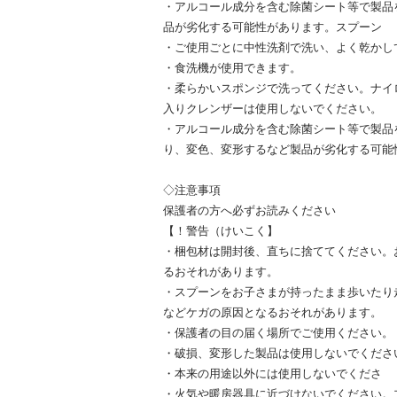
・アルコール成分を含む除菌シート等で製品
品が劣化する可能性があります。スプーン
・ご使用ごとに中性洗剤で洗い、よく乾かし
・食洗機が使用できます。
・柔らかいスポンジで洗ってください。ナイ
入りクレンザーは使用しないでください。
・アルコール成分を含む除菌シート等で製品
り、変色、変形するなど製品が劣化する可能
◇注意事項
保護者の方へ必ずお読みください
【！警告（けいこく】
・梱包材は開封後、直ちに捨ててください。
るおそれがあります。
・スプーンをお子さまが持ったまま歩いたり
などケガの原因となるおそれがあります。
・保護者の目の届く場所でご使用ください。
・破損、変形した製品は使用しないでくださ
・本来の用途以外には使用しないでくださ
・火気や暖房器具に近づけないでください。