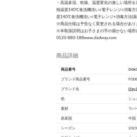
・高温多湿、乾燥、温度変化の激しい場所を
熱温度140℃食洗機洗い○電子レンジ○消毒方法
度140℃食洗機洗い○電子レンジ×消毒方法(薬液
※商品仕様は予告なく変更される場合があり
※本取扱説明はお子さまの手の届かない場所
0120-880-188www.dadway.com
商品詳細
商品番号
D06
ブランド商品番号
FDDB
ブランド名
D by
色
シュ
素材
ラバ
原産国
中国
シーズン
202