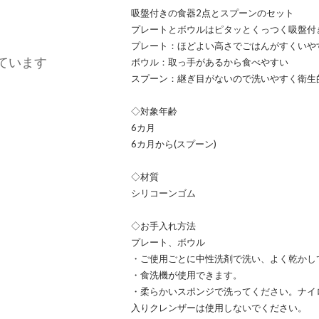
吸盤付きの食器2点とスプーンのセット
プレートとボウルはピタッとくっつく吸盤付
プレート：ほどよい高さでごはんがすくいや
ています
ボウル：取っ手があるから食べやすい
スプーン：継ぎ目がないので洗いやすく衛生
◇対象年齢
6カ月
6カ月から(スプーン)
◇材質
シリコーンゴム
◇お手入れ方法
プレート、ボウル
・ご使用ごとに中性洗剤で洗い、よく乾かし
・食洗機が使用できます。
・柔らかいスポンジで洗ってください。ナイ
入りクレンザーは使用しないでください。