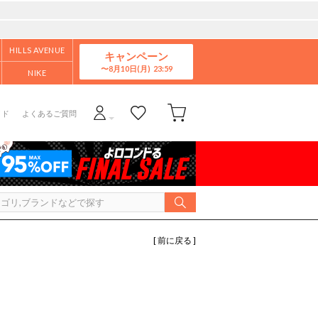
HILLS AVENUE
キャンペーン
8月10日(月)
NIKE
イド
よくあるご質問
[ 前に戻る ]