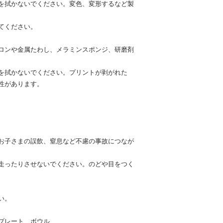
を拭かないでください。変色、変形するなど製
てください。
ロンや金属たわし、メラミンスポンジ、研磨剤
を拭かないでください。プリントが剥がれた
性があります。
お子さまの誤飲、窒息など不慮の事故につなが
走ったりさせないでください。のどや目をつく
い。
プレート、ボウル