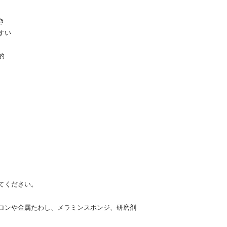
き
すい
的
てください。
ロンや金属たわし、メラミンスポンジ、研磨剤