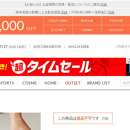
【お知らせ】お盆期間の営業・配送についてのご案内
詳細
熊本地震の影響による配送遅延
詳細
｜7/30 (木) 14時〜 送料改訂
詳細
,000
COLE HAAN
Reebok
YOSUKE
OFF
Z-CRAFT
CAWAII
mischief
TLET
LOCOMAISON
MAGASEEK
(LOCOLET)
ご利用ガ
SPORTS
COSME
HOME
OUTLET
BRAND LIST
この商品は
返品不可
です
詳細