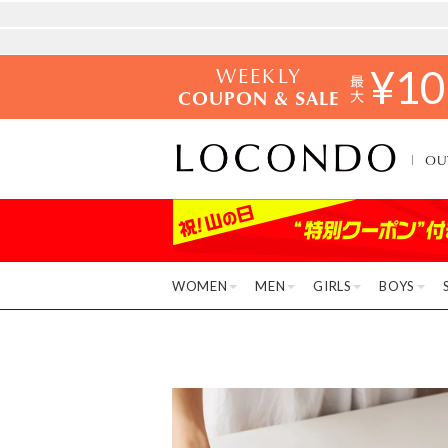
WEEKLY
¥
10
COUPON & SALE
OU
WOMEN
MEN
GIRLS
BOYS