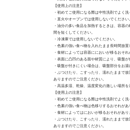
【使用上の注意】
・初めてご使用になる際は中性洗剤でよく洗
・直火やオーブンでは使用しないでください
・油分の多い食品を加熱するときは、容器の
間を短くしてください。
・冷凍庫では使用しないでください。
・色素の強い食べ物を入れたまま長時間放置
・食材によっては容器ににおいが移るおそれ
・表面に凸凹のある面や材質により、吸盤が
・吸盤が付きにくい場合は、吸盤部分をお湯
・ぶつけたり、こすったり、濡れたままで放
ありますのでご注意ください。
・高温多湿、乾燥、温度変化の激しい場所を
【使用上の注意】
・初めてご使用になる際は中性洗剤でよく洗
・色素の強い食べ物は色移りするおそれがあ
・食材によってはにおいが移るおそれがあり
・ぶつけたり、こすったり、濡れたままで放
ありますのでご注意ください。