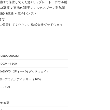
避けて保管してください。/プレート、ボウル耐
(薬液)○(煮沸)×(電子レンジ)×スプーン耐熱温
)○(煮沸)×(電子レンジ)×
ます。
に保管してください。株式会社ダッドウェイ
306DC000023
005444 100
 DADWAY
（ディーバイダッドウェイ）
ガープラム／アイボリー（100）
ー・EVA
3年 春夏