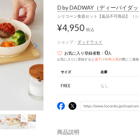
D by DADWAY
（ディーバイダッ
シリコーン食器セット【返品不可商品】 （
¥4,950
税込
ショップ：
ダッドウェイ
0
お気に入り登録者数：
人
お気に入りに登録すると
値下げ
や
再入荷
の際にご連絡
サイズ
在庫
FREE
なし
商品説明