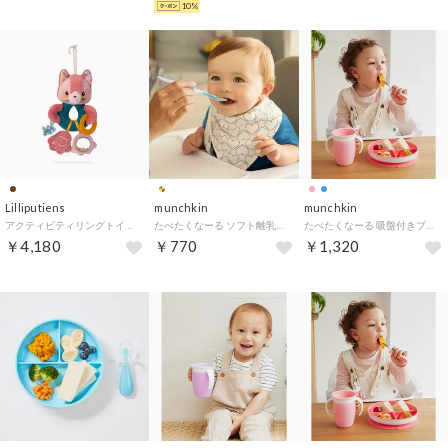
10%
Lilliputiens
munchkin
munchkin
アクティビティリングトイ【返品不可商品】 （ネコのジャンヌ）
たべたくなーる ソフト離乳食スプーン/6本セット【返品不可商品】 （マルチカラー）
たべたくなーる 吸盤付きプレート【返品不可商品】 （ライトピンク）
￥4,180
￥770
￥1,320