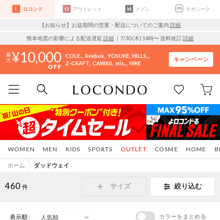
ロコンド
アウトレット
メゾン
マガシーク
【お知らせ】お盆期間の営業・配送についてのご案内
詳細
熊本地震の影響による配送遅延
詳細
｜7/30 (木) 14時〜 送料改訂
詳細
10,000
COLE..
Reebok
YOSUKE
HILLS..
キャンペーン
Z-CRAFT
CAWAII
mis..
NIKE
WOMEN
MEN
KIDS
SPORTS
OUTLET
COSME
HOME
B
ホーム
ダッドウェイ
460
サイズ
絞り込む
件
カラーをまとめる
表示順 :