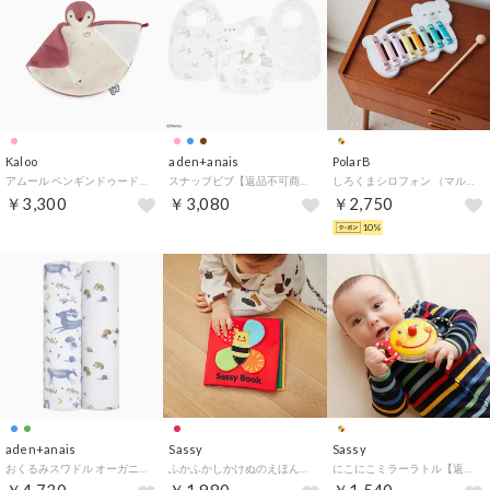
Kaloo
aden+anais
PolarB
アムール ペンギンドゥードゥー （フランボワーズピンク）
スナップビブ【返品不可商品】 （マイダーリンダンボ）
しろくまシロフォン （マルチカラー）
￥3,300
￥3,080
￥2,750
10%
aden+anais
Sassy
Sassy
おくるみスワドル オーガニック 2枚入 （アウトドアーズ）
ふかふかしかけぬのえほん【返品不可商品】 （みつばち）
にこにこミラーラトル【返品不可商品】 （マルチカラー）