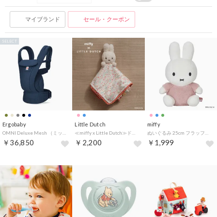
マイブランド
セール・クーポン
SELECT
Ergobaby
Little Dutch
miffy
OMNI Deluxe Mesh （ミッドナイトブルー）
≪miffy x Little Dutch≫ドゥードゥー/ラッキーブロッサム【返品不可商品】 （ラッキーブロッサム）
ぬいぐるみ 25cm フラッフィー （ピンク）
￥36,850
￥2,200
￥1,999