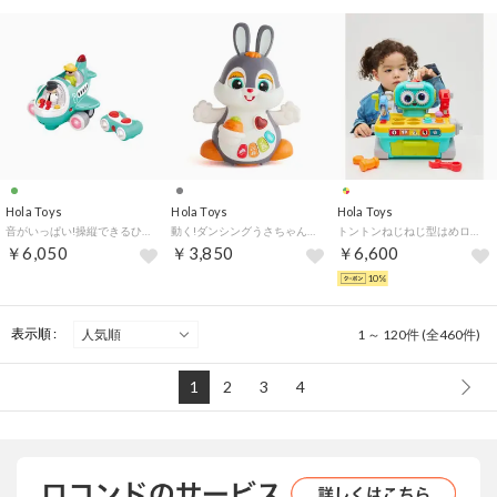
Hola Toys
Hola Toys
Hola Toys
音がいっぱい!操縦できるひこうき【返品不可商品】 （グリーン）
動く!ダンシングうさちゃん【返品不可商品】 （グレー）
トントンねじねじ型はめロボット （マルチカラー）
￥6,050
￥3,850
￥6,600
10%
表示順 :
1 ～ 120件 (全460件)
1
2
3
4