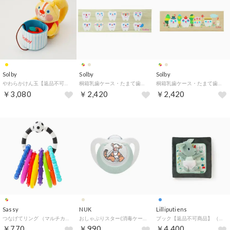
Solby
Solby
Solby
やわらかけん玉【返品不可商品】 （イエロー）
桐箱乳歯ケース・たまて歯庫【返品不可商品】 （ベージュ）
桐箱乳歯ケース・たまて歯庫【返品不可商品】 （マルチカラー）
￥3,080
￥2,420
￥2,420
Sassy
NUK
Lilliputiens
つなげてリング （マルチカラー）
おしゃぶりスター(消毒ケース付き) /6-18カ月用【返品不可商品】 （ティガー）
ブック【返品不可商品】 （トイレトレーニング）
￥770
￥990
￥4,400