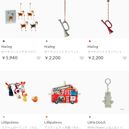
Maileg
Maileg
Maileg
オーナメントトナカイのファミリーセットBOX付き （トナカイ）
オーナメントトランペットミントBOX付き （ミント）
オーナメントトランペットレッドBOX付き （レッド）
￥5,940
￥2,200
￥2,200
Lilliputiens
Lilliputiens
Little Dutch
ファームボーリング （マルチカラー）
アクティビティ木製パネル （ファイアーエンジン）
Miffy Flower ぶるぶるトイ【返品不可商品】 （抹茶グリーン）