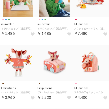
munchkin
munchkin
Lilliputiens
ミラクルカップ【返品不可商品】 （ピンク）
ミラクルカップ【返品不可商品】 （ブルー）
アクティビティパネル【返品不可商品】 （ドライビングパネル/ファーム）
￥1,485
￥1,485
￥7,480
Lilliputiens
Lilliputiens
Lilliputiens
ハンドパペット【返品不可商品】 （ステラ/チアリーダー）
プルバックカー【返品不可商品】 （バンビのステラ）
ステラのアイスクリームショップ【返品不可商品】 （ピンク）
￥3,960
￥2,530
￥4,400