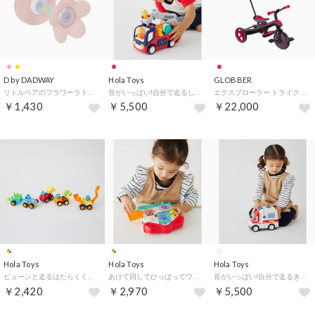
D by DADWAY
Hola Toys
GLOBBER
リトルベアのフラワーラトル【返品不可商品】 （ピンク）
音がいっぱい!自分で走るしょうぼうしゃ【返品不可商品】 （レッド）
エクスプローラー トライク 3in1 三輪車【返品不可商品】 （レッド）
￥1,430
￥5,500
￥22,000
Hola Toys
Hola Toys
Hola Toys
ビューンと走るはたらくくるま/4点セット （マルチカラー）
あけて回してひっぱってワクワク手あそびハウス【返品不可商品】 （マルチカラー）
音がいっぱい!自分で走るきゅうきゅうしゃ【返品不可商品】 （ホワイト）
￥2,420
￥2,970
￥5,500