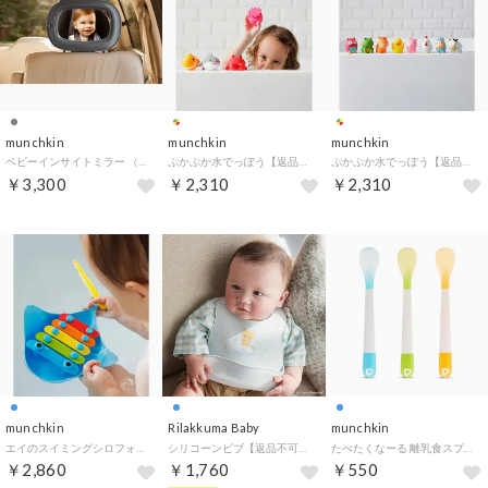
munchkin
munchkin
munchkin
ベビーインサイトミラー （グレー）
ぷかぷか水でっぽう【返品不可商品】 （オーシャン）
ぷかぷか水でっぽう【返品不可商品】 （ファーム）
￥3,300
￥2,310
￥2,310
munchkin
Rilakkuma Baby
munchkin
エイのスイミングシロフォン【返品不可商品】 （ブルー）
シリコーンビブ【返品不可商品】 （リラックマ／ブルー）
たべたくなーる 離乳食スプーン/3本セット&グリーン【返品不可商品】 （ブルー＆グリーン）
￥2,860
￥1,760
￥550