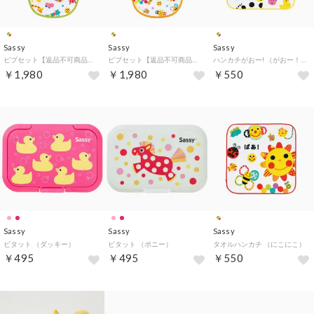
Sassy
Sassy
Sassy
ビブセット【返品不可商品】 （みつばち）
ビブセット【返品不可商品】 （おひさま）
ハンカチがおー! （がおー！）
￥1,980
￥1,980
￥550
Sassy
Sassy
Sassy
ビタット （ダッキー）
ビタット （ポニー）
タオルハンカチ （にこにこ）
￥495
￥495
￥550