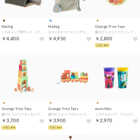
Maileg
Maileg
Orange Tree Toys
ソロキャンプ用テント （ブラウン）
ネズミのトゥースフェアリーセット乳歯ケース&お布団付きブルー （乳歯ケース＆お布団付き/ブルー）
森のどうぶつ ソーティングクロック （マルチカラー）
￥4,400
￥4,950
￥2,800
10%
Orange Tree Toys
Orange Tree Toys
munchkin
森のどうぶつ スタッキングキューブ （マルチカラー）
森のどうぶつ パズルトレイン （マルチカラー）
ミラクルカップ・ワイルドラブ/2個セット【返品不可商品】 （ハチ＆ナマケモノ）
￥3,700
￥3,900
￥2,970
10%
10%