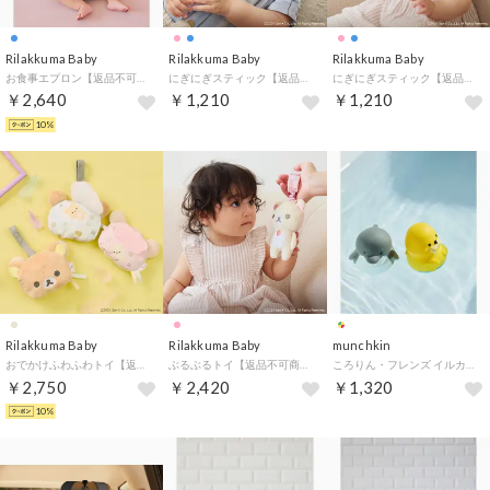
Rilakkuma Baby
Rilakkuma Baby
Rilakkuma Baby
お食事エプロン【返品不可商品】 （リラックマ／ブルー）
にぎにぎスティック【返品不可商品】 （リラックマ／ブルー）
にぎにぎスティック【返品不可商品】 （コリラックマ／ピンク）
￥2,640
￥1,210
￥1,210
10%
Rilakkuma Baby
Rilakkuma Baby
munchkin
おでかけふわふわトイ【返品不可商品】 （ふたり／ベージュ）
ぶるぶるトイ【返品不可商品】 （コリラックマ／ピンク）
ころりん・フレンズ イルカ&セイウチ【返品不可商品】 （イルカ＆セイウチ）
￥2,750
￥2,420
￥1,320
10%