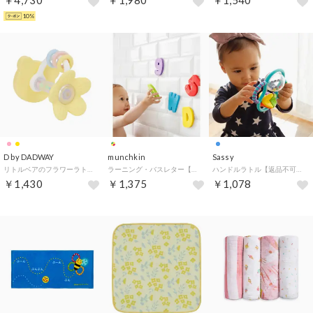
￥4,730
￥1,980
￥1,540
10%
D by DADWAY
munchkin
Sassy
リトルベアのフラワーラトル【返品不可商品】 （イエロー）
ラーニング・バスレター【返品不可商品】 （マルチカラー）
ハンドルラトル【返品不可商品】 （ブルー）
￥1,430
￥1,375
￥1,078