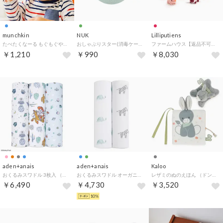
munchkin
NUK
Lilliputiens
たべたくなーる もぐもぐやわらかスプーン/2本セット&グリーン【返品不可商品】 （ブルー＆グリーン）
おしゃぶりスター(消毒ケース付き) /0-6カ月用【返品不可商品】 （プーさん）
ファームハウス【返品不可商品】 （レッド）
￥1,210
￥990
￥8,030
aden+anais
aden+anais
Kaloo
おくるみスワドル 3枚入 （トイストーリー）
おくるみスワドル オーガニック 2枚入 （アニマルキングダム）
レザミのぬのえほん （ドンキー）
￥6,490
￥4,730
￥3,520
10%