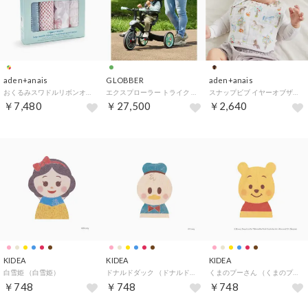
aden+anais
GLOBBER
aden+anais
おくるみスワドルリボンオーガニック4枚 （リボン）
エクスプローラー トライク 4in1 ベビーカーJP PKG （ミント）
スナップビブ イヤーオブザホース・うま 3枚【返品不可商品】 （マルチカラー）
￥7,480
￥27,500
￥2,640
KIDEA
KIDEA
KIDEA
白雪姫 （白雪姫）
ドナルドダック （ドナルドダック）
くまのプーさん （くまのプーさん）
￥748
￥748
￥748