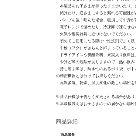
・本製品をお子さまが持ったまま歩いたり、
・傾けたり、逆さまにすると漏れる可能性が
・バルブを強く噛んだ場合、破損して中身が
・電子レンジで温めたり、冷凍庫で凍らせな
・火気や暖房器具に近づけないでください。
・初めてご使用になる際は中性洗剤でよく洗
・中栓（フタ）がきちんと締まっていること
・ドライアイスや炭酸飲料、果実入り飲料は
・やけど等の危険がありますので、熱い飲み
・持ち運ぶ際は、防水性のあるポリ袋、ボト
の精密機器とは分けてお持ちください。
・高温多湿、乾燥、温度変化の激しい場所を
※商品仕様は予告なく変更される場合があり
※本取扱説明はお子さまの手の届かない場所
商品詳細
商品番号