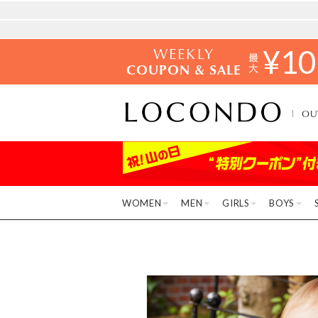
WEEKLY
¥
10
COUPON & SALE
OU
WOMEN
MEN
GIRLS
BOYS