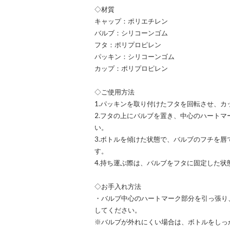
◇材質
キャップ：ポリエチレン
バルブ：シリコーンゴム
フタ：ポリプロピレン
パッキン：シリコーンゴム
カップ：ポリプロピレン
◇ご使用方法
1.パッキンを取り付けたフタを回転させ、
2.フタの上にバルブを置き、中心のハート
い。
3.ボトルを傾けた状態で、バルブのフチを
す。
4.持ち運ぶ際は、バルブをフタに固定した
◇お手入れ方法
・バルブ中心のハートマーク部分を引っ張り
してください。
※バルブが外れにくい場合は、ボトルをしっ