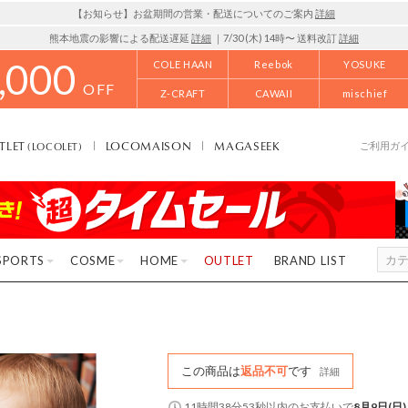
【お知らせ】お盆期間の営業・配送についてのご案内
詳細
熊本地震の影響による配送遅延
詳細
｜7/30 (木) 14時〜 送料改訂
詳細
,000
COLE HAAN
Reebok
YOSUKE
OFF
Z-CRAFT
CAWAII
mischief
TLET
LOCOMAISON
MAGASEEK
(LOCOLET)
ご利用ガ
SPORTS
COSME
HOME
OUTLET
BRAND LIST
この商品は
返品不可
です
詳細
11時間38分52秒
以内
のお支払いで
8月9日(日)