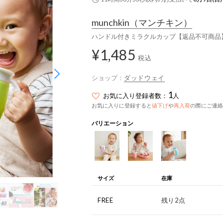
munchkin
（マンチキン）
ハンドル付きミラクルカップ【返品不可商品
¥1,485
税込
ショップ：
ダッドウェイ
1
お気に入り登録者数：
人
お気に入りに登録すると
値下げ
や
再入荷
の際にご連絡
バリエーション
サイズ
在庫
FREE
残り2点